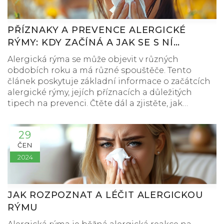
PŘÍZNAKY A PREVENCE ALERGICKÉ
RÝMY: KDY ZAČÍNÁ A JAK SE S NÍ
VYPOŘÁDAT
Alergická rýma se může objevit v různých
obdobích roku a má různé spouštěče. Tento
článek poskytuje základní informace o začátcích
alergické rýmy, jejích příznacích a důležitých
tipech na prevenci. Čtěte dál a zjistěte, jak
rozpoznat a zmírnit symptomy alergické rýmy a
zlepšit si kvalitu života.
29
ČEN
2024
JAK ROZPOZNAT A LÉČIT ALERGICKOU
RÝMU