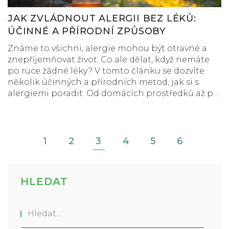
JAK ZVLÁDNOUT ALERGII BEZ LÉKŮ:
ÚČINNÉ A PŘÍRODNÍ ZPŮSOBY
Známe to všichni, alergie mohou být otravné a
znepříjemňovat život. Co ale dělat, když nemáte
po ruce žádné léky? V tomto článku se dozvíte
několik účinných a přírodních metod, jak si s
alergiemi poradit. Od domácích prostředků až po
změny životního stylu, všechno vám pomůže cítit
se lépe bez potřeby léků.
1
2
3
4
5
6
HLEDAT