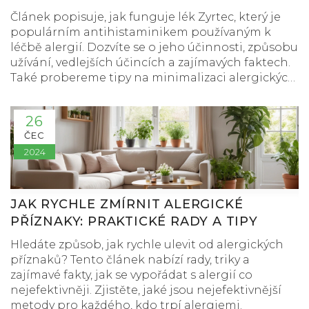
Článek popisuje, jak funguje lék Zyrtec, který je
populárním antihistaminikem používaným k
léčbě alergií. Dozvíte se o jeho účinnosti, způsobu
užívání, vedlejších účincích a zajímavých faktech.
Také probereme tipy na minimalizaci alergických
reakcí.
26
ČEC
2024
JAK RYCHLE ZMÍRNIT ALERGICKÉ
PŘÍZNAKY: PRAKTICKÉ RADY A TIPY
Hledáte způsob, jak rychle ulevit od alergických
příznaků? Tento článek nabízí rady, triky a
zajímavé fakty, jak se vypořádat s alergií co
nejefektivněji. Zjistěte, jaké jsou nejefektivnější
metody pro každého, kdo trpí alergiemi.