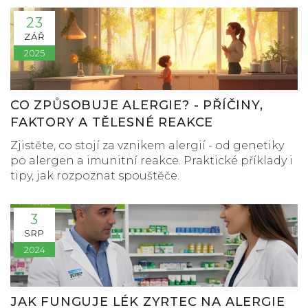
23
ZÁŘ
2025
CO ZPŮSOBUJE ALERGIE? - PŘÍČINY,
FAKTORY A TĚLESNÉ REAKCE
Zjistěte, co stojí za vznikem alergií - od genetiky
po alergen a imunitní reakce. Praktické příklady i
tipy, jak rozpoznat spouštěče.
3
SRP
2024
JAK FUNGUJE LÉK ZYRTEC NA ALERGIE