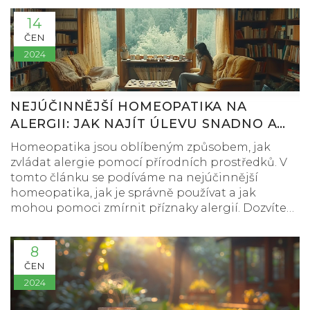
14
ČEN
2024
NEJÚČINNĚJŠÍ HOMEOPATIKA NA
ALERGII: JAK NAJÍT ÚLEVU SNADNO A
RYCHLE
Homeopatika jsou oblíbeným způsobem, jak
zvládat alergie pomocí přírodních prostředků. V
tomto článku se podíváme na nejúčinnější
homeopatika, jak je správně používat a jak
mohou pomoci zmírnit příznaky alergií. Dozvíte
se také o konkrétních příkladech a rady, jak se
rozhodnout pro správnou léčbu.
8
ČEN
2024