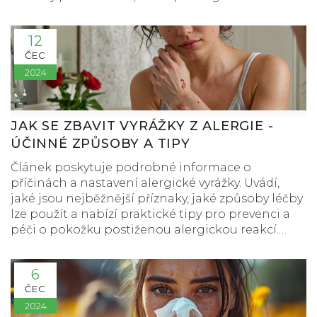
12
ČEC
2024
JAK SE ZBAVIT VYRÁŽKY Z ALERGIE -
ÚČINNÉ ZPŮSOBY A TIPY
Článek poskytuje podrobné informace o
příčinách a nastavení alergické vyrážky. Uvádí,
jaké jsou nejběžnější příznaky, jaké způsoby léčby
lze použít a nabízí praktické tipy pro prevenci a
péči o pokožku postiženou alergickou reakcí.
Čtenáři se dozvědí, jak efektivně zmírnit
nepříjemné symptomy a jak rozpoznat, kdy je
6
potřeba vyhledat lékařskou pomoc.
ČEC
2024