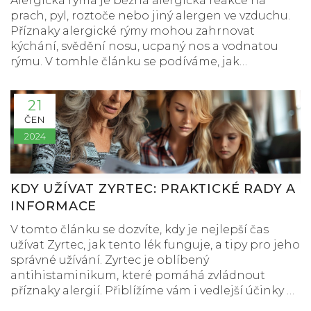
Alergická rýma je běžná alergická reakce na
prach, pyl, roztoče nebo jiný alergen ve vzduchu.
Příznaky alergické rýmy mohou zahrnovat
kýchání, svědění nosu, ucpaný nos a vodnatou
rýmu. V tomhle článku se podíváme, jak
rozpoznat alergickou rýmu, jaké jsou příznaky a
jak ji účinně léčit. Nabídneme také tipy na
21
prevenci a zmírnění potíží.
ČEN
2024
KDY UŽÍVAT ZYRTEC: PRAKTICKÉ RADY A
INFORMACE
V tomto článku se dozvíte, kdy je nejlepší čas
užívat Zyrtec, jak tento lék funguje, a tipy pro jeho
správné užívání. Zyrtec je oblíbený
antihistaminikum, které pomáhá zvládnout
příznaky alergií. Přiblížíme vám i vedlejší účinky a
možnosti kombinace s jinými léky.