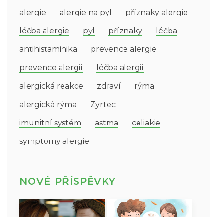
alergie
alergie na pyl
příznaky alergie
léčba alergie
pyl
příznaky
léčba
antihistaminika
prevence alergie
prevence alergií
léčba alergií
alergická reakce
zdraví
rýma
alergická rýma
Zyrtec
imunitní systém
astma
celiakie
symptomy alergie
NOVÉ PŘÍSPĚVKY