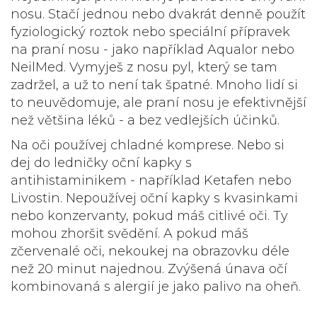
nosu
. Stačí jednou nebo dvakrát denně použít
fyziologický roztok nebo speciální přípravek
na praní nosu - jako například Aqualor nebo
NeilMed. Vymyješ z nosu pyl, který se tam
zadržel, a už to není tak špatné. Mnoho lidí si
to neuvědomuje, ale praní nosu je efektivnější
než většina léků - a bez vedlejších účinků.
Na oči používej chladné komprese. Nebo si
dej do ledničky oční kapky s
antihistaminikem - například Ketafen nebo
Livostin. Nepoužívej oční kapky s kvasinkami
nebo konzervanty, pokud máš citlivé oči. Ty
mohou zhoršit svědění. A pokud máš
zčervenalé oči, nekoukej na obrazovku déle
než 20 minut najednou. Zvýšená únava očí
kombinovaná s alergií je jako palivo na oheň.