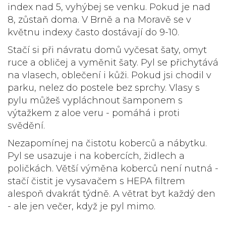
index nad 5, vyhýbej se venku. Pokud je nad
8, zůstaň doma. V Brně a na Moravě se v
květnu indexy často dostávají do 9-10.
Stačí si při návratu domů vyčesat šaty, omyt
ruce a obličej a vyměnit šaty. Pyl se přichytává
na vlasech, oblečení i kůži. Pokud jsi chodil v
parku, nelez do postele bez sprchy. Vlasy s
pylu můžeš vypláchnout šamponem s
výtažkem z aloe veru - pomáhá i proti
svědění.
Nezapomínej na čistotu koberců a nábytku.
Pyl se usazuje i na kobercích, židlech a
poličkách. Větší výměna koberců není nutná -
stačí čistit je vysavačem s HEPA filtrem
alespoň dvakrát týdně. A větrat byt každý den
- ale jen večer, když je pyl mimo.