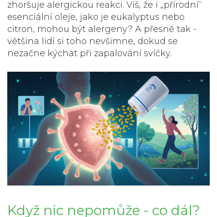
zhoršuje alergickou reakci. Víš, že i „přírodní“
esenciální oleje, jako je eukalyptus nebo
citron, mohou být alergeny? A přesně tak -
většina lidí si toho nevšimne, dokud se
nezačne kýchat při zapalování svíčky.
Když nic nepomůže - co dál?