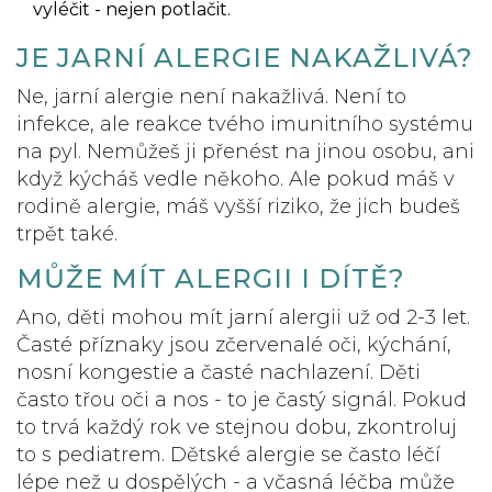
vyléčit - nejen potlačit.
JE JARNÍ ALERGIE NAKAŽLIVÁ?
Ne, jarní alergie není nakažlivá. Není to
infekce, ale reakce tvého imunitního systému
na pyl. Nemůžeš ji přenést na jinou osobu, ani
když kýcháš vedle někoho. Ale pokud máš v
rodině alergie, máš vyšší riziko, že jich budeš
trpět také.
MŮŽE MÍT ALERGII I DÍTĚ?
Ano, děti mohou mít jarní alergii už od 2-3 let.
Časté příznaky jsou zčervenalé oči, kýchání,
nosní kongestie a časté nachlazení. Děti
často třou oči a nos - to je častý signál. Pokud
to trvá každý rok ve stejnou dobu, zkontroluj
to s pediatrem. Dětské alergie se často léčí
lépe než u dospělých - a včasná léčba může