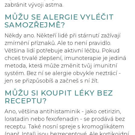
zabránit vývoji astma.
MŮŽU SE ALERGIE VYLÉČIT
SAMOZŘEJMĚ?
Někdy ano. Někteří lidé při stárnutí zažívají
zmírnění příznaků. Ale to není pravidlo.
Většina lidí potřebuje aktivní léčbu. Pokud
chceš trvalé zlepšení, imunoterapie je jediná
metoda, která může změnit tvůj imunitní
systém. Bez ní se alergie obvykle neztrácí -
jen se přizpůsobíš a začneš s ní žít.
MŮŽU SI KOUPIT LÉKY BEZ
RECEPTU?
Ano, většina antihistaminik - jako cetirizin,
loratadin nebo fexofenadin - se prodává bez
receptu. Také nosní spreje s kromoglikátem
(např. Intal) jsou bezreceptové. Ale kortikoidní