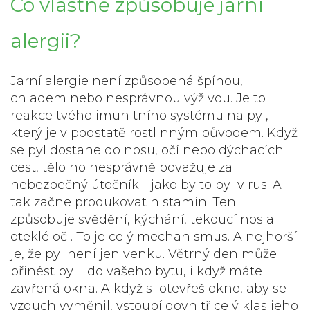
Co vlastně způsobuje jarní
alergii?
Jarní alergie není způsobená špínou,
chladem nebo nesprávnou výživou. Je to
reakce tvého imunitního systému na pyl,
který je v podstatě rostlinným původem. Když
se pyl dostane do nosu, očí nebo dýchacích
cest, tělo ho nesprávně považuje za
nebezpečný útočník - jako by to byl virus. A
tak začne produkovat histamin. Ten
způsobuje svědění, kýchání, tekoucí nos a
oteklé oči. To je celý mechanismus. A nejhorší
je, že pyl není jen venku. Větrný den může
přinést pyl i do vašeho bytu, i když máte
zavřená okna. A když si otevřeš okno, aby se
vzduch vyměnil, vstoupí dovnitř celý klas jeho