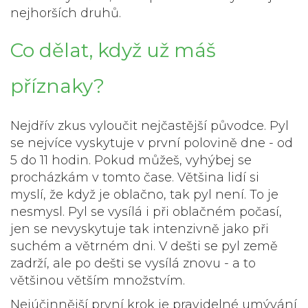
nejhorších druhů.
Co dělat, když už máš
příznaky?
Nejdřív zkus vyloučit nejčastější původce. Pyl
se nejvíce vyskytuje v první polovině dne - od
5 do 11 hodin. Pokud můžeš, vyhýbej se
procházkám v tomto čase. Většina lidí si
myslí, že když je oblačno, tak pyl není. To je
nesmysl. Pyl se vysílá i při oblačném počasí,
jen se nevyskytuje tak intenzivně jako při
suchém a větrném dni. V dešti se pyl země
zadrží, ale po dešti se vysílá znovu - a to
většinou větším množstvím.
Nejúčinnější první krok je
pravidelné umývání