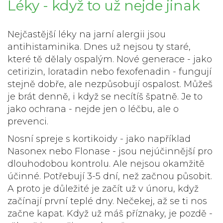
Léky - když to už nejde jinak
Nejčastější léky na jarní alergii jsou
antihistaminika. Dnes už nejsou ty staré,
které tě dělaly ospalým. Nové generace - jako
cetirizin, loratadin nebo fexofenadin - fungují
stejně dobře, ale nezpůsobují ospalost. Můžeš
je brát denně, i když se necítíš špatně. Je to
jako ochrana - nejde jen o léčbu, ale o
prevenci.
Nosní spreje s kortikoidy - jako například
Nasonex nebo Flonase - jsou nejúčinnější pro
dlouhodobou kontrolu. Ale nejsou okamžitě
účinné. Potřebují 3-5 dní, než začnou působit.
A proto je důležité je začít už v únoru, když
začínají první teplé dny. Nečekej, až se ti nos
začne kapat. Když už máš příznaky, je pozdě -