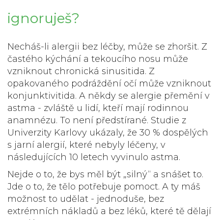
ignoruješ?
Necháš-li alergii bez léčby, může se zhoršit. Z
častého kýchání a tekoucího nosu může
vzniknout chronická sinusitida. Z
opakovaného podráždění očí může vzniknout
konjunktivitida. A někdy se alergie přemění v
astma - zvláště u lidí, kteří mají rodinnou
anamnézu. To není předstírané. Studie z
Univerzity Karlovy ukázaly, že 30 % dospělých
s jarní alergií, které nebyly léčeny, v
následujících 10 letech vyvinulo astma.
Nejde o to, že bys měl být „silný“ a snášet to.
Jde o to, že tělo potřebuje pomoct. A ty máš
možnost to udělat - jednoduše, bez
extrémních nákladů a bez léků, které tě dělají