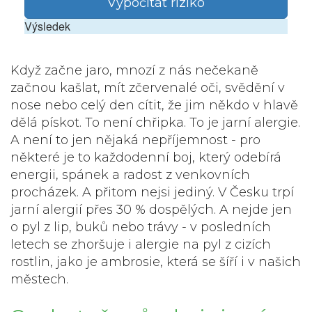
Vypočítat riziko
Výsledek
Když začne jaro, mnozí z nás nečekaně
začnou kašlat, mít zčervenalé oči, svědění v
nose nebo celý den cítit, že jim někdo v hlavě
dělá pískot. To není chřipka. To je jarní alergie.
A není to jen nějaká nepříjemnost - pro
některé je to každodenní boj, který odebírá
energii, spánek a radost z venkovních
procházek. A přitom nejsi jediný. V Česku trpí
jarní alergií přes 30 % dospělých. A nejde jen
o pyl z lip, buků nebo trávy - v posledních
letech se zhoršuje i alergie na pyl z cizích
rostlin, jako je ambrosie, která se šíří i v našich
městech.