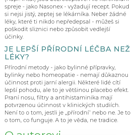
spreje - jako Nasonex - vyžadují recept. Pokud
si nejsi jistý, zeptej se lékárníka. Neber žádné
léky, které ti nikdo nepředepsal - můžeš si
poškodit sliznici nebo způsobit vedlejší
účinky.
JE LEPŠÍ PŘÍRODNÍ LÉČBA NEŽ
LÉKY?
Přírodní metody - jako bylinné přípravky,
bylinky nebo homeopatie - nemají důkaznou
účinnost proti jarní alergii. Některé lidé cítí
lepší pohodu, ale to je většinou placebo efekt.
Praní nosu, filtry a antihistaminika mají
potvrzenou účinnost v klinických studiích.
Není to o tom, jestli je „přírodní“ nebo ne. Je to
o tom, co funguje. A to je věda, ne tradice.