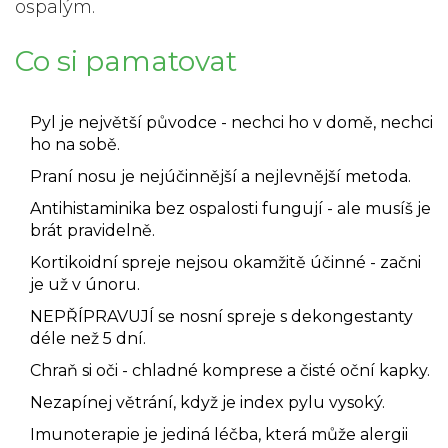
ospalým.
Co si pamatovat
Pyl je největší původce - nechci ho v domě, nechci
ho na sobě.
Praní nosu je nejúčinnější a nejlevnější metoda.
Antihistaminika bez ospalosti fungují - ale musíš je
brát pravidelně.
Kortikoidní spreje nejsou okamžitě účinné - začni
je už v únoru.
NEPŘÍPRAVUJÍ se nosní spreje s dekongestanty
déle než 5 dní.
Chraň si oči - chladné komprese a čisté oční kapky.
Nezapínej větrání, když je index pylu vysoký.
Imunoterapie je jediná léčba, která může alergii