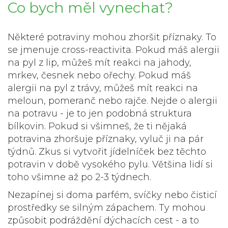
Co bych měl vynechat?
Některé potraviny mohou zhoršit příznaky. To
se jmenuje cross-reactivita. Pokud máš alergii
na pyl z lip, můžeš mít reakci na jahody,
mrkev, česnek nebo ořechy. Pokud máš
alergii na pyl z trávy, můžeš mít reakci na
meloun, pomeranč nebo rajče. Nejde o alergii
na potravu - je to jen podobná struktura
bílkovin. Pokud si všimneš, že ti nějaká
potravina zhoršuje příznaky, vyluč ji na pár
týdnů. Zkus si vytvořit jídelníček bez těchto
potravin v době vysokého pylu. Většina lidí si
toho všimne až po 2-3 týdnech.
Nezapínej si doma parfém, svíčky nebo čisticí
prostředky se silným zápachem. Ty mohou
způsobit podráždění dýchacích cest - a to