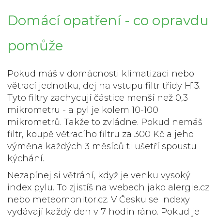
Domácí opatření - co opravdu
pomůže
Pokud máš v domácnosti klimatizaci nebo
větrací jednotku, dej na vstupu filtr třídy H13.
Tyto filtry zachycují částice menší než 0,3
mikrometru - a pyl je kolem 10-100
mikrometrů. Takže to zvládne. Pokud nemáš
filtr, koupě větracího filtru za 300 Kč a jeho
výměna každých 3 měsíců ti ušetří spoustu
kýchání.
Nezapínej si větrání, když je venku vysoký
index pylu. To zjistíš na webech jako
alergie.cz
nebo
meteomonitor.cz
. V Česku se indexy
vydávají každý den v 7 hodin ráno. Pokud je