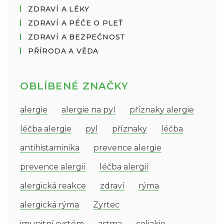
ZDRAVÍ A LÉKY
ZDRAVÍ A PÉČE O PLEŤ
ZDRAVÍ A BEZPEČNOST
PŘÍRODA A VĚDA
OBLÍBENÉ ZNAČKY
alergie
alergie na pyl
příznaky alergie
léčba alergie
pyl
příznaky
léčba
antihistaminika
prevence alergie
prevence alergií
léčba alergií
alergická reakce
zdraví
rýma
alergická rýma
Zyrtec
imunitní systém
astma
celiakie