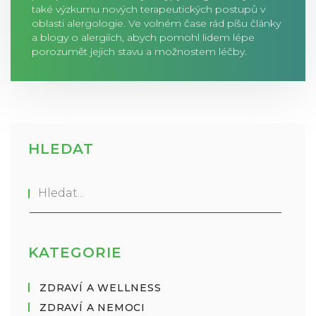
také výzkumu nových terapeutických postupů v
oblasti alergologie. Ve volném čase rád píšu články
a blogy o alergiích, abych pomohl lidem lépe
porozumět jejich stavu a možnostem léčby.
HLEDAT
KATEGORIE
ZDRAVÍ A WELLNESS
ZDRAVÍ A NEMOCI