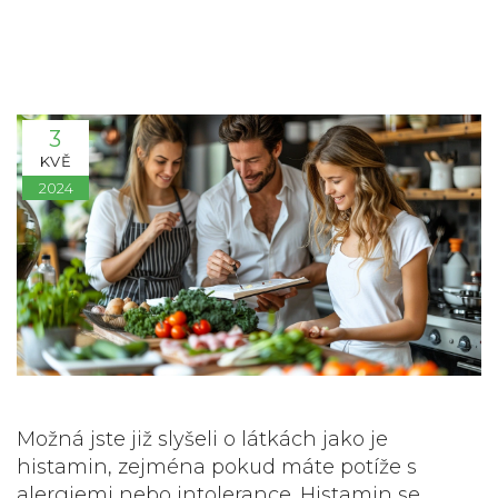
3
KVĚ
2024
Možná jste již slyšeli o látkách jako je
histamin, zejména pokud máte potíže s
alergiemi nebo intolerance. Histamin se