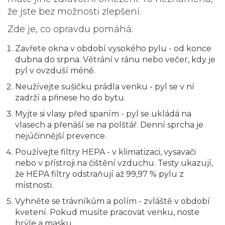
že jste bez možnosti zlepšení.
Zde je, co opravdu pomáhá:
Zavřete okna v období vysokého pylu
- od konce
dubna do srpna. Větrání v ránu nebo večer, kdy je
pyl v ovzduší méně.
Neužívejte sušičku prádla venku
- pyl se v ní
zadrží a přinese ho do bytu.
Myjte si vlasy před spaním
- pyl se ukládá na
vlasech a přenáší se na polštář. Denní sprcha je
nejúčinnější prevence.
Používejte filtry HEPA
- v klimatizaci, vysavači
nebo v přístroji na čištění vzduchu. Testy ukazují,
že HEPA filtry odstraňují až 99,97 % pylu z
místnosti.
Vyhněte se trávníkům a polím
- zvláště v období
kvetení. Pokud musíte pracovat venku, noste
brýle a masku.