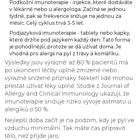
Podkožní imunoterapie
- injekce, které dostáváte
v lékárně nebo u alergologa. Začíná se jednou
týdně, pak se frekvence snižuje na jednou za
měsíc. Celý cyklus trvá 3-5 let.
Podjazyková imunoterapie
- tablety nebo kapky,
které držíte pod jazykem každý den. Tato forma
je pohodlnější, protože se dá užívat doma. Je
vhodná pro alergii na pyl z trávy a komáříku.
Výsledky jsou výrazné: až 80 % pacientů má
po ukončení léčby úplně zmizené nebo
výrazně snížené příznaky. Někteří lidé mohou
přestat užívat léky úplně. Studie z
Journal of
Allergy and Clinical Immunology
ukazují, že
imunoterapie snižuje riziko vývoje astmatu u
alergiků o 50 %.
Nejlepší doba začít je na podzim, kdy je pyl ve
vzduchu minimální. Tak máte čas připravit
tělo, než přijde jaro.