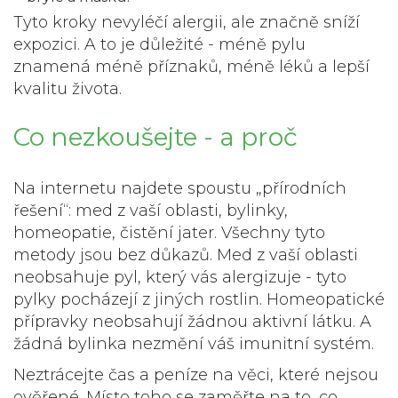
Tyto kroky nevyléčí alergii, ale značně sníží
expozici. A to je důležité - méně pylu
znamená méně příznaků, méně léků a lepší
kvalitu života.
Co nezkoušejte - a proč
Na internetu najdete spoustu „přírodních
řešení“: med z vaší oblasti, bylinky,
homeopatie, čistění jater. Všechny tyto
metody jsou bez důkazů. Med z vaší oblasti
neobsahuje pyl, který vás alergizuje - tyto
pylky pocházejí z jiných rostlin. Homeopatické
přípravky neobsahují žádnou aktivní látku. A
žádná bylinka nezmění váš imunitní systém.
Neztrácejte čas a peníze na věci, které nejsou
ověřené. Místo toho se zaměřte na to, co