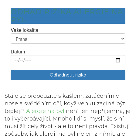
ODHAD RIZIKA ALERGIE NA
PYL
Vaše lokalita
Datum
Odhadnout riziko
Stále se probouzíte s kašlem, zatáčením v
nose a svěděním očí, když venku začíná být
tepleji?
Alergie na pyl
není jen nepříjemná, je
to i vyčerpávající. Mnoho lidí si myslí, že s ní
musí žít celý život - ale to není pravda. Existují
způsoby, jak alergii na pyl nejen zmírnit, ale