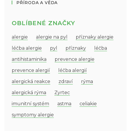
PŘÍRODA A VĚDA
OBLÍBENÉ ZNAČKY
alergie
alergie na pyl
příznaky alergie
léčba alergie
pyl
příznaky
léčba
antihistaminika
prevence alergie
prevence alergií
léčba alergií
alergická reakce
zdraví
rýma
alergická rýma
Zyrtec
imunitní systém
astma
celiakie
symptomy alergie