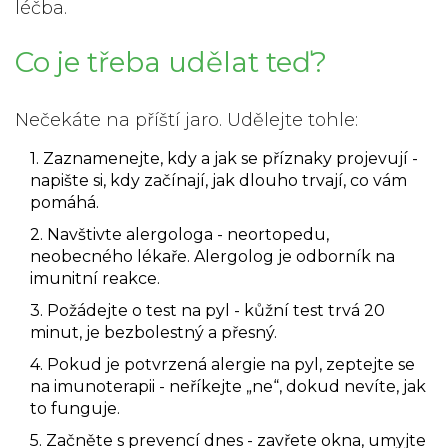
léčba.
Co je třeba udělat teď?
Nečekáte na příští jaro. Udělejte tohle:
1. Zaznamenejte, kdy a jak se příznaky projevují
-
napište si, kdy začínají, jak dlouho trvají, co vám
pomáhá.
2. Navštivte alergologa
- neortopedu,
neobecného lékaře. Alergolog je odborník na
imunitní reakce.
3. Požádejte o test na pyl
- kůžní test trvá 20
minut, je bezbolestný a přesný.
4. Pokud je potvrzená alergie na pyl, zeptejte se
na imunoterapii
- neříkejte „ne“, dokud nevíte, jak
to funguje.
5. Začněte s prevencí dnes
- zavřete okna, umyjte