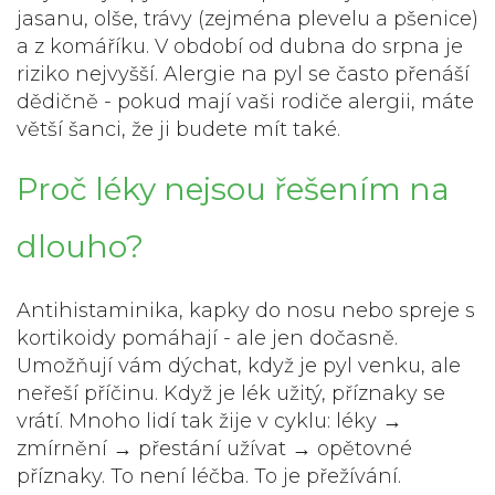
jasanu, olše, trávy (zejména plevelu a pšenice)
a z komáříku. V období od dubna do srpna je
riziko nejvyšší. Alergie na pyl se často přenáší
dědičně - pokud mají vaši rodiče alergii, máte
větší šanci, že ji budete mít také.
Proč léky nejsou řešením na
dlouho?
Antihistaminika, kapky do nosu nebo spreje s
kortikoidy pomáhají - ale jen dočasně.
Umožňují vám dýchat, když je pyl venku, ale
neřeší příčinu. Když je lék užitý, příznaky se
vrátí. Mnoho lidí tak žije v cyklu: léky →
zmírnění → přestání užívat → opětovné
příznaky. To není léčba. To je přežívání.