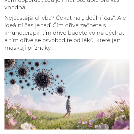
vám doporučí, zda je imunoterapie pro vás
vhodná.
Nejčastější chyba? Čekat na „ideální čas“. Ale
ideální čas je teď. Čím dříve začnete s
imunoterapií, tím dříve budete volně dýchat -
a tím dříve se osvobodíte od léků, které jen
maskují příznaky.