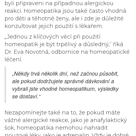
byli připraveni na případnou alergickou
reakci. Homeopatika jsou také často vhodná
pro děti a těhotné ženy, ale i zde je důležité
konzultovat jejich použití s lékařem.
„Jednou z klíčových věcí při použití
homeopatik je být trpělivý a důsledný,“ říká
Dr. Eva Novotná, odbornice na homeopatické
léčení.
„Někdy trvá několik dní, než začnou působit,
ale pokud dodržujete správné dávkování a
vybrali jste vhodné homeopatikum, výsledky
se dostaví.“
Nezapomínejte také na to, že pokud máte
vážné alergické reakce, jako je anafylaktický
šok, homeopatika nemohou nahradit
nouzové léky, jako je adrenalin. Vždy je dobré