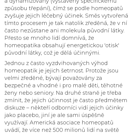
a dynamizovány (vystaveny specifickému
způsobu třepání), čímž se podle homeopatů
zvyšuje jejich léčebný účinek. Směs vytvořená
tímto procesem je tak natolik zředěná, že v ní
často nezůstane ani molekula původní látky.
Přesto se mnoho lidí domnívá, že
homeopatika obsahují energetickou 'otisk'
původní látky, což je dělá účinnými.
Jednou z často vyzdvihovaných výhod
homeopatik je jejich šetrnost. Protože jsou
velmi zředěné, bývají považovány za
bezpečné a vhodné i pro malé děti, těhotné
ženy nebo seniory. Na druhé straně je třeba
zmínit, že jejich účinnost je často předmětem
diskuze – někteří odborníci vidí jejich účinky
jako placebo, jiní je ale sami úspěšně
využívají. Americká asociace homeopatů
uvádí, že více než 500 milionů lidí na světě