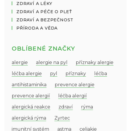
ZDRAVÍ A LÉKY
ZDRAVÍ A PÉČE O PLEŤ
ZDRAVÍ A BEZPEČNOST
PŘÍRODA A VĚDA
OBLÍBENÉ ZNAČKY
alergie
alergie na pyl
příznaky alergie
léčba alergie
pyl
příznaky
léčba
antihistaminika
prevence alergie
prevence alergií
léčba alergií
alergická reakce
zdraví
rýma
alergická rýma
Zyrtec
imunitní systém
astma
celiakie