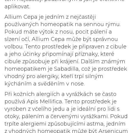
aplikovat.
Allium Cepa
je jedním z nejčastěji
používaných homeopatik na sennou rýmu.
Pokud máte výtok z nosu, pocit pálení a
slzení očí, Allium Cepa může být správnou
volbou. Tento prostředek je připraven z cibule
a jeho účinky připomínají příznaky, které
cibule způsobuje při krájení. Dalším známým
homeopatikem je
Sabadilla
, což je prostředek
vhodný pro alergiky, kteří trpí silným
kýcháním a svěděním v nose.
Při kožních alergiích a vyrážkách se často
používá
Apis Mellifica
. Tento prostředek je
vyroben z včelího jedu a je ideální pro lidi s
otoky, pálením a červenými vyrážkami. Pokud
trpíte alergiemi způsobujícími astma, jedním
z vhodných homeopatik může být
Arsenicum