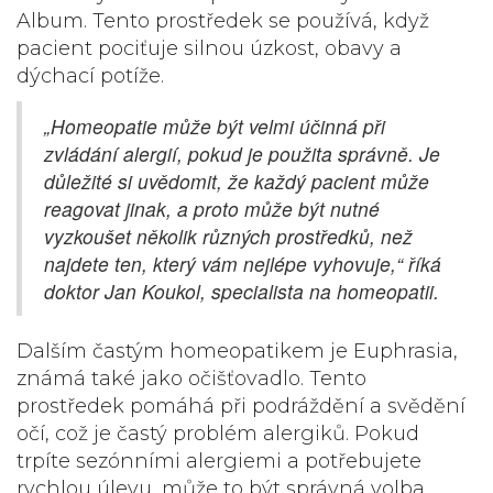
Album
. Tento prostředek se používá, když
pacient pociťuje silnou úzkost, obavy a
dýchací potíže.
„Homeopatie může být velmi účinná při
zvládání alergií, pokud je použita správně. Je
důležité si uvědomit, že každý pacient může
reagovat jinak, a proto může být nutné
vyzkoušet několik různých prostředků, než
najdete ten, který vám nejlépe vyhovuje,“ říká
doktor Jan Koukol, specialista na homeopatii.
Dalším častým homeopatikem je
Euphrasia
,
známá také jako očišťovadlo. Tento
prostředek pomáhá při podráždění a svědění
očí, což je častý problém alergiků. Pokud
trpíte sezónními alergiemi a potřebujete
rychlou úlevu, může to být správná volba.