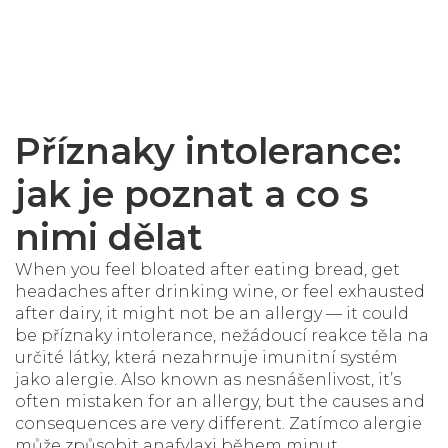
Příznaky intolerance:
jak je poznat a co s
nimi dělat
When you feel bloated after eating bread, get
headaches after drinking wine, or feel exhausted
after dairy, it might not be an allergy — it could
be
příznaky intolerance
,
nežádoucí reakce těla na
určité látky, která nezahrnuje imunitní systém
jako alergie
. Also known as
nesnášenlivost
, it’s
often mistaken for an allergy, but the causes and
consequences are very different.
Zatímco alergie
může způsobit anafylaxi během minut,