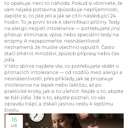
to opakuje, není to náhoda. Pokud si všimnete, že
vám nějaká potravina způsobuje nepříjemnosti,
zapište si, co jste jeli a jak se cítili následující 24
hodin. To je první krok k identifikaci příčiny. Testy
na alergii nezjistí intolerance — potřebujete jiný
přístup: eliminace, výzva, nebo speciální testy na
enzymy. A nezapomeňte: nesnášenlivost
neznamená, že musíte všechno vypustit. Často
stačí změnit množství, způsob přípravy nebo čas
jídla.
V této sbírce najdete vše, co potřebujete vědět o
příznacích intolerance — od rozdílů mezi alergií a
nesnášenlivostí, přes příklady, jak se projevuje
intolerance na lepek nebo laktózu, až po
praktické kroky, jak si to ulehčit. Nejde o to, abyste
se báli jídla. Jde o to, abyste poznali, co vás
opravdu trápí, a získali jasnou cestu k lepšímu
životu.
16
LIS