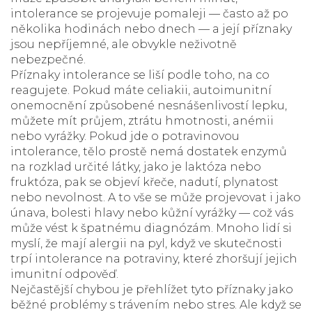
intolerance se projevuje pomaleji — často až po
několika hodinách nebo dnech — a její příznaky
jsou nepříjemné, ale obvykle neživotně
nebezpečné.
Příznaky intolerance se liší podle toho, na co
reagujete. Pokud máte
celiakii
,
autoimunitní
onemocnění způsobené nesnášenlivostí lepku
,
můžete mít průjem, ztrátu hmotnosti, anémii
nebo vyrážky. Pokud jde o
potravinovou
intolerance
,
tělo prostě nemá dostatek enzymů
na rozklad určité látky
, jako je laktóza nebo
fruktóza, pak se objeví křeče, nadutí, plynatost
nebo nevolnost. A to vše se může projevovat i jako
únava, bolesti hlavy nebo kůžní vyrážky — což vás
může vést k špatnému diagnózám. Mnoho lidí si
myslí, že mají alergii na pyl, když ve skutečnosti
trpí intolerance na potraviny, které zhoršují jejich
imunitní odpověď.
Nejčastější chybou je přehlížet tyto příznaky jako
běžné problémy s trávením nebo stres. Ale když se