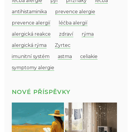
léčba alergie
pyl
příznaky
léčba
antihistaminika
prevence alergie
prevence alergií
léčba alergií
alergická reakce
zdraví
rýma
alergická rýma
Zyrtec
imunitní systém
astma
celiakie
symptomy alergie
NOVÉ PŘÍSPĚVKY