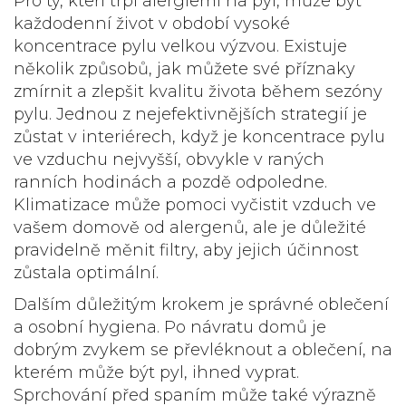
Pro ty, kteří trpí alergiemi na pyl, může být
každodenní život v období vysoké
koncentrace pylu velkou výzvou. Existuje
několik způsobů, jak můžete své příznaky
zmírnit a zlepšit kvalitu života během
sezóny
pylu
. Jednou z nejefektivnějších strategií je
zůstat v interiérech, když je koncentrace pylu
ve vzduchu nejvyšší, obvykle v raných
ranních hodinách a pozdě odpoledne.
Klimatizace může pomoci vyčistit vzduch ve
vašem domově od alergenů, ale je důležité
pravidelně měnit filtry, aby jejich účinnost
zůstala optimální.
Dalším důležitým krokem je správné oblečení
a osobní hygiena. Po návratu domů je
dobrým zvykem se převléknout a oblečení, na
kterém může být pyl, ihned vyprat.
Sprchování před spaním může také výrazně