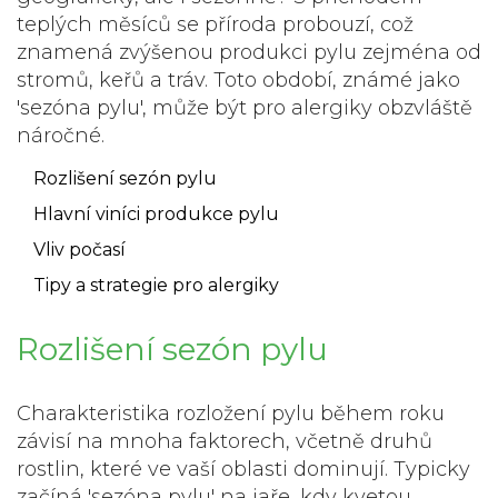
teplých měsíců se příroda probouzí, což
znamená zvýšenou produkci pylu zejména od
stromů, keřů a tráv. Toto období, známé jako
'sezóna pylu', může být pro alergiky obzvláště
náročné.
Rozlišení sezón pylu
Hlavní viníci produkce pylu
Vliv počasí
Tipy a strategie pro alergiky
Rozlišení sezón pylu
Charakteristika rozložení pylu během roku
závisí na mnoha faktorech, včetně druhů
rostlin, které ve vaší oblasti dominují. Typicky
začíná 'sezóna pylu' na jaře, kdy kvetou