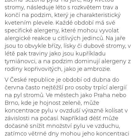
stromy, následuje léto s rozkvětem trav a
končí na podzim, který je charakteristický
kvetením plevele. Každé období má své
specifické alergeny, které mohou vyvolat
alergické reakce u citlivých jedinců. Na jaře
jsou to obvykle břízy, lísky či dubové stromy, v
létě pak traviny jako jsou kupříkladu
tymiánovci, a na podzim dominují alergeny z
rodiny kopřivovitých, jako je ambrozie.
V České republice je období od dubna do
června často nejtěžší pro osoby trpící alergií
na pyl stromů. Ve městech jako Praha nebo
Brno, kde je hojnost zeleně, může
koncentrace pylu v ovzduší výrazně kolísat v
závislosti na počasí. Například déšť může
dočasně snížit množství pylu ve vzduchu,
zatímco větrné dny mohou jeho koncentraci