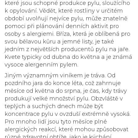
které jsou schopné produkce pylu, sloužícího
k opylování. Vědět, které rostliny v určitém
období uvolňují nejvíce pylu, může znatelně
pomoci při plánování denních aktivit pro
osoby s alergiemi. Bříza, která je oblíbená pro
svou bělavou kůru a jemné listy, je také
jedním z největších producentů pylu na jaře.
Kvete typicky od dubna do května a je známá
vysoce alergenním pylem.
Jiným významným viníkem je tráva. Od
pozdního jara do konce léta, což zahrnuje
měsíce od května do srpna, je čas, kdy trávy
produkují velké množství pylu. Obzvláště v
teplých a suchých dnech může být
koncentrace pylu v ovzduší extrémně vysoká.
Pro mnoho lidí jsou tyto měsíce plné
alergických reakcí, které mohou způsobovat
různé zdravotní obtíže, jako je kýchání,