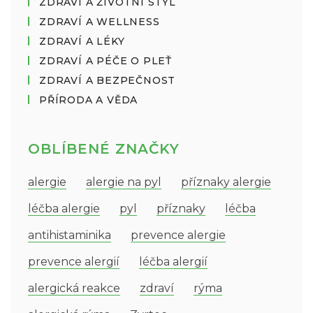
ZDRAVÍ A ŽIVOTNÍ STYL
ZDRAVÍ A WELLNESS
ZDRAVÍ A LÉKY
ZDRAVÍ A PÉČE O PLEŤ
ZDRAVÍ A BEZPEČNOST
PŘÍRODA A VĚDA
OBLÍBENÉ ZNAČKY
alergie
alergie na pyl
příznaky alergie
léčba alergie
pyl
příznaky
léčba
antihistaminika
prevence alergie
prevence alergií
léčba alergií
alergická reakce
zdraví
rýma