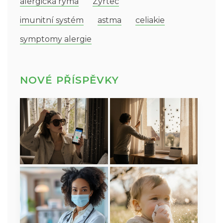
alergická rýma
Zyrtec
imunitní systém
astma
celiakie
symptomy alergie
NOVÉ PŘÍSPĚVKY