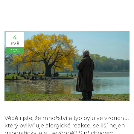
4
KVĚ
2024
Věděli jste, že množství a typ pylu ve vzduchu,
který ovlivňuje alergické reakce, se liší nejen
geograficky, ale i sezónně? S příchodem