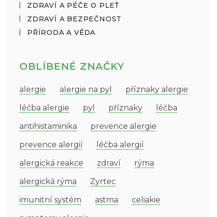
ZDRAVÍ A PÉČE O PLEŤ
ZDRAVÍ A BEZPEČNOST
PŘÍRODA A VĚDA
OBLÍBENÉ ZNAČKY
alergie
alergie na pyl
příznaky alergie
léčba alergie
pyl
příznaky
léčba
antihistaminika
prevence alergie
prevence alergií
léčba alergií
alergická reakce
zdraví
rýma
alergická rýma
Zyrtec
imunitní systém
astma
celiakie