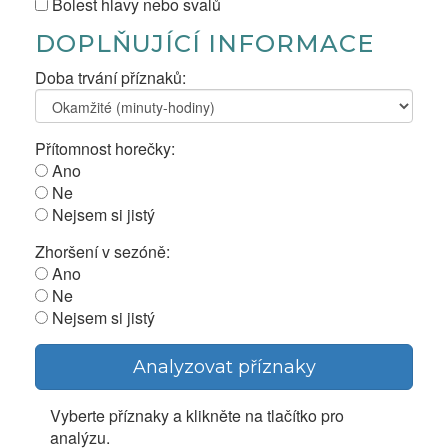
Bolest hlavy nebo svalů
DOPLŇUJÍCÍ INFORMACE
Doba trvání příznaků:
Přítomnost horečky:
Ano
Ne
Nejsem si jistý
Zhoršení v sezóně:
Ano
Ne
Nejsem si jistý
Analyzovat příznaky
Vyberte příznaky a klikněte na tlačítko pro
analýzu.