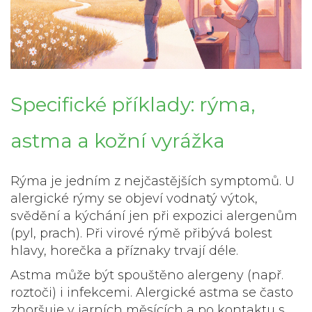
Specifické příklady: rýma,
astma a kožní vyrážka
Rýma
je jedním z nejčastějších symptomů. U
alergické rýmy se objeví vodnatý výtok,
svědění a kýchání jen při expozici alergenům
(pyl, prach). Při virové rýmě přibývá bolest
hlavy, horečka a příznaky trvají déle.
Astma
může být spouštěno alergeny (např.
roztoči) i infekcemi. Alergické astma se často
zhoršuje v jarních měsících a po kontaktu s