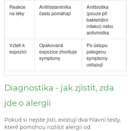
Reakce
Antihistaminika
Antibiotika
na léky
často pomáhají
(pouze při
bakteriální
infekci) nebo
antivirotika
Vztah k
Opakovaná
Po ústupu
expozici
expozice zhoršuje
patogenu
symptomy
symptomy
ustupují
Diagnostika - jak zjistit, zda
jde o alergii
Pokud si nejste jisti, existují dva hlavní testy,
které pomohou rozlišit alergii od