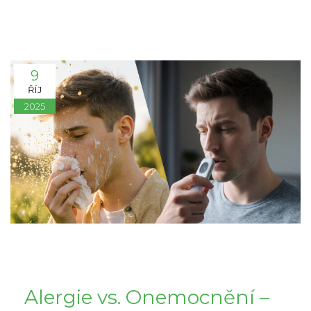
9
ŘÍJ
2025
Alergie vs. Onemocnění –