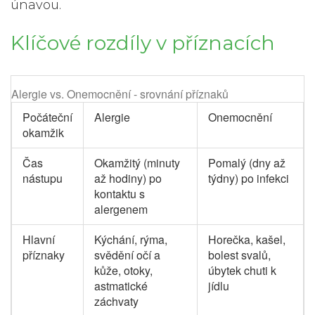
únavou.
Klíčové rozdíly v příznacích
Alergie vs. Onemocnění - srovnání příznaků
Počáteční
Alergie
Onemocnění
okamžik
Čas
Okamžitý (minuty
Pomalý (dny až
nástupu
až hodiny) po
týdny) po infekci
kontaktu s
alergenem
Hlavní
Kýchání, rýma,
Horečka, kašel,
příznaky
svědění očí a
bolest svalů,
kůže, otoky,
úbytek chuti k
astmatické
jídlu
záchvaty