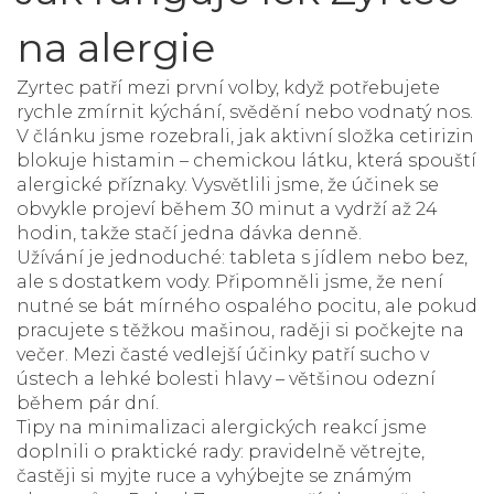
na alergie
Zyrtec patří mezi první volby, když potřebujete
rychle zmírnit kýchání, svědění nebo vodnatý nos.
V článku jsme rozebrali, jak aktivní složka cetirizin
blokuje histamin – chemickou látku, která spouští
alergické příznaky. Vysvětlili jsme, že účinek se
obvykle projeví během 30 minut a vydrží až 24
hodin, takže stačí jedna dávka denně.
Užívání je jednoduché: tableta s jídlem nebo bez,
ale s dostatkem vody. Připomněli jsme, že není
nutné se bát mírného ospalého pocitu, ale pokud
pracujete s těžkou mašinou, raději si počkejte na
večer. Mezi časté vedlejší účinky patří sucho v
ústech a lehké bolesti hlavy – většinou odezní
během pár dní.
Tipy na minimalizaci alergických reakcí jsme
doplnili o praktické rady: pravidelně větrejte,
častěji si myjte ruce a vyhýbejte se známým