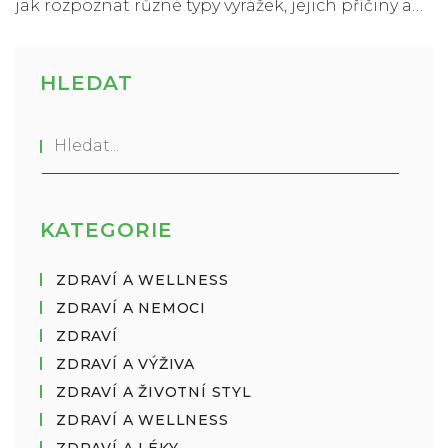
jak rozpoznat různé typy vyrážek, jejich příčiny a
jak s nimi nakládat. Čtenáři se dozvědí užitečné
tipy a praktické rady, jak se starat o pokožku
postiženou vyrážkou.
HLEDAT
KATEGORIE
ZDRAVÍ A WELLNESS
ZDRAVÍ A NEMOCI
ZDRAVÍ
ZDRAVÍ A VÝŽIVA
ZDRAVÍ A ŽIVOTNÍ STYL
ZDRAVÍ A WELLNESS