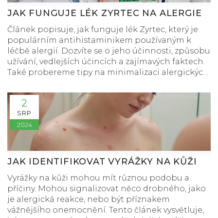
JAK FUNGUJE LÉK ZYRTEC NA ALERGIE
Článek popisuje, jak funguje lék Zyrtec, který je
populárním antihistaminikem používaným k
léčbě alergií. Dozvíte se o jeho účinnosti, způsobu
užívání, vedlejších účincích a zajímavých faktech.
Také probereme tipy na minimalizaci alergických
reakcí.
2
SRP
2024
JAK IDENTIFIKOVAT VYRÁŽKY NA KŮŽI
Vyrážky na kůži mohou mít různou podobu a
příčiny. Mohou signalizovat něco drobného, jako
je alergická reakce, nebo být příznakem
vážnějšího onemocnění. Tento článek vysvětluje,