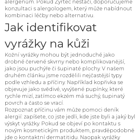
alergenům. Pokud Zyrtec nestačí, doporučujeme
konzultaci s alergologem, který může nabídnout
kombinaci léčby nebo alternativu.
Jak identifikovat
vyrážky na kůži
Kožní vyrážky mohou být jednoduché jako
drobné červené skvrny nebo komplikovanější,
jako jsou puchýře či šupinaté plochy. V našem
druhém článku jsme rozdělili nejčastější typy
podle vzhledu a příčiny. Například kopřivka se
objevuje jako svědivé, vyvýšené pupínky, které
rychle mizí, zatímco ekzém má suchý, šupinatý
povrch a často se vrací.
Rozpoznat příčinu vám může pomoci deník
alergií: zapíšete, co jste jedli, kde jste byli a jaký byl
výskyt vyrážky. Pokud se objeví po kontaktu s
novým kosmetickým produktem, pravděpodobně
jde o kontaktní dermatitidu. Naopak vyrážky