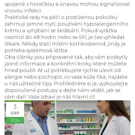
spojené s horečkou a únavou mohou signalizovat
virovou infekci.
Praktické rady na péči o postiženou pokožku
zahrnují jemné mytí, používání hypoalergenního
krému a vyhýbání se škrábání. Pokud vyrážka
nezmizí do 48 hodin nebo se šíří, je čas vyhledat
lékaře. Někdy stačí místní kortikosteroid, jindy je
potřeba systémová léčba.
Oba články jsou připravené tak, aby vám poskytly
jasné informace a konkrétní kroky, které můžete
hned použít. Ať už potřebujete rychle ulevit od
alergie nebo pochopit, co vaše kůže říká, najdete
u nás užitečné tipy. Prohlédněte si je, vyzkoušejte
doporučené postupy a dejte nám vědět, jak se
vám daří. Vaše zdraví je náš hlavní cíl.
3
SRP
2024