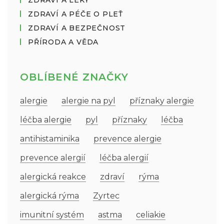
ZDRAVÍ A LÉKY
ZDRAVÍ A PÉČE O PLEŤ
ZDRAVÍ A BEZPEČNOST
PŘÍRODA A VĚDA
OBLÍBENÉ ZNAČKY
alergie
alergie na pyl
příznaky alergie
léčba alergie
pyl
příznaky
léčba
antihistaminika
prevence alergie
prevence alergií
léčba alergií
alergická reakce
zdraví
rýma
alergická rýma
Zyrtec
imunitní systém
astma
celiakie