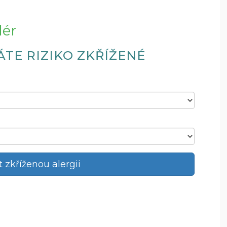
lér
TE RIZIKO ZKŘÍŽENÉ
 zkříženou alergii