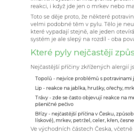
reakci, i když jde jen o mrkev nebo ma
Toto se děje proto, že některé potravin
velmi podobné těm v pylu. Tělo je neumí
které vypadají stejně, ale jeden otevír
systém je ale slepý na rozdíl - oba pov
Které pyly nejčastěji způ
Nejčastější příčiny zkřížených alergií js
Topolů
- nejvíce problémů s potravinami j
Lip
- reakce na jablka, hrušky, ořechy, mrke
Trávy
- zde se často objevují reakce na me
pšeničné pečivo
Břízy
- nejčastější příčina v Česku, způso
lískové), mrkev, petržel, celer, křen, česn
Ve východních částech Česka, včetně Br