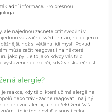
základní informace. Pro přesnou
gologa.
y, ale najednou začnete cítit svědění v
najednou vás začne svědit hrtan, nejde jen o
o běžnější, než si většina lidí myslí. Pokud
stém může začít reagovat i na některé
ru jako pyl. Je to jako kdyby váš tělo
ste vystaveni nebezpečí, když ve skutečnosti
žená alergie?
 je reakce, kdy tělo, které už má alergii na
topolů nebo tráv - začne reagovat i na jiný
de o novou alergii, ale o překřížení. Váš
znám - to je ten z pylu!“ a spustí celou