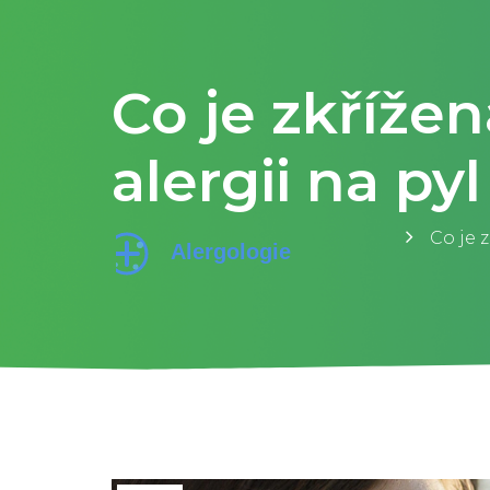
Co je zkřížen
alergii na pyl
Co je z