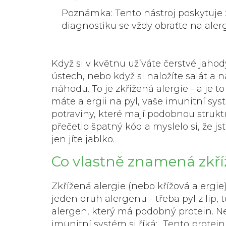
Poznámka: Tento nástroj poskytuje 
diagnostiku se vždy obraťte na aler
Když si v květnu užíváte čerstvé jahod
ústech, nebo když si naložíte salát a 
náhodu. To je
zkřížená alergie
- a je t
máte alergii na pyl, vaše imunitní sy
potraviny, které mají podobnou struktu
přečetlo špatný kód a myslelo si, že j
jen jíte jablko.
Co vlastně znamená zkří
Zkřížená alergie (nebo křížová alergie)
jeden druh alergenu - třeba pyl z lip, 
alergen, který má podobný protein. Nej
imunitní systém si říká: „Tento protein 