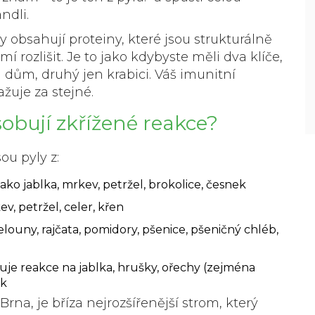
ndli.
y obsahují proteiny, které jsou strukturálně
 rozlišit. Je to jako kdybyste měli dva klíče,
á dům, druhý jen krabici. Váš imunitní
ažuje za stejné.
sobují zkřížené reakce?
ou pyly z:
ako jablka, mrkev, petržel, brokolice, česnek
v, petržel, celer, křen
louny, rajčata, pomidory, pšenice, pšeničný chléb,
buje reakce na jablka, hrušky, ořechy (zejména
ek
na, je bříza nejrozšířenější strom, který