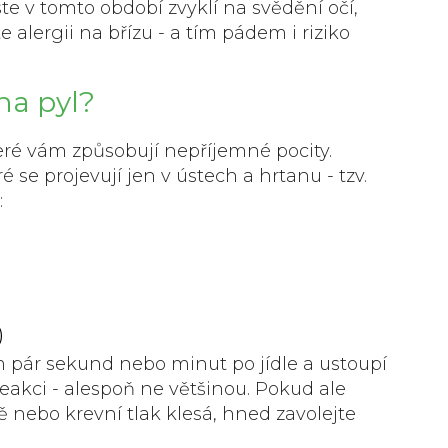
te v tomto období zvyklí na svědění očí,
lergii na břízu - a tím pádem i riziko
 na pyl?
eré vám způsobují nepříjemné pocity.
 se projevují jen v ústech a hrtanu - tzv.
:
)
m pár sekund nebo minut po jídle a ustoupí
reakci - alespoň ne většinou. Pokud ale
ě nebo krevní tlak klesá, hned zavolejte