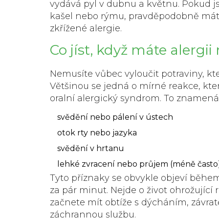
vydává pyl v dubnu a květnu. Pokud js
kašel nebo rýmu, pravděpodobně máte a
zkřížené alergie.
Co jíst, když máte alergii
Nemusíte vůbec vyloučit potraviny, kt
Většinou se jedná o mírné reakce, které
oralní alergický syndrom
. To znamená
svědění nebo pálení v ústech
otok rty nebo jazyka
svědění v hrtanu
lehké zvracení nebo průjem (méně často
Tyto příznaky se obvykle objeví běhe
za pár minut. Nejde o život ohrožující 
začnete mít obtíže s dýcháním, závrat
záchrannou službu.