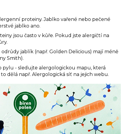
 alergenní proteiny. Jablko vařené nebo pečené
rstvé jablko ano.
einy jsou často v kůře. Pokud jste alergičtí na
ůry.
 odrůdy jablík (např. Golden Delicious) mají méně
ny Smith).
o pylu
- sledujte alergologickou mapu, která
to dělá např.
Alergologická síť
na jejich webu.