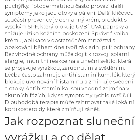
puchýřky
. Fotodermatitidu často provází další
symptomy jako jsou otoky a pálení. Další klíčovou
součástí prevence je
ochranný krém
,
produkt s
vysokým SPF, který blokuje UVB i UVA paprsky a
snižuje riziko kožních poškození
. Správná volba
krému, aplikace v dostatečném množství a
opakování během dne tvoří základní pilíř ochrany.
Bez vhodné ochrany může dojít k rozvoji
solární
alergie
,
imunitní reakce na sluneční světlo, která
se projevuje vyrážkou, zarudnutím a svěděním
.
Léčba často zahrnuje
antihistaminikum
,
lék, který
blokuje uvolňování histaminu a zmírňuje svědění
a otoky
. Antihistaminika jsou vhodná zejména v
akutních fázích, kdy se symptomy rychle rozšiřují.
Dlouhodobá terapie může zahrnovat také lokální
kortikosteroidy, které zmírňují zánět.
Jak rozpoznat sluneční
vyrážku a co dělat