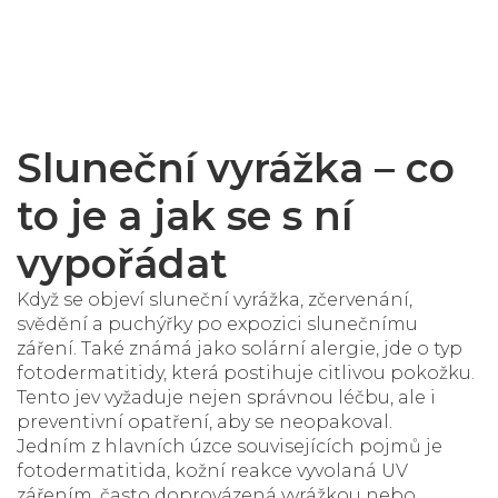
Sluneční vyrážka – co
to je a jak se s ní
vypořádat
Když se objeví
sluneční vyrážka
,
zčervenání,
svědění a puchýřky po expozici slunečnímu
záření
. Také známá jako
solární alergie
, jde o typ
fotodermatitidy, která postihuje citlivou pokožku.
Tento jev vyžaduje nejen správnou léčbu, ale i
preventivní opatření, aby se neopakoval.
Jedním z hlavních úzce souvisejících pojmů je
fotodermatitida
,
kožní reakce vyvolaná UV
zářením, často doprovázená vyrážkou nebo