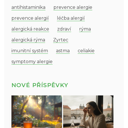
antihistaminika
prevence alergie
prevence alergií
léčba alergií
alergická reakce
zdraví
rýma
alergická rýma
Zyrtec
imunitní systém
astma
celiakie
symptomy alergie
NOVÉ PŘÍSPĚVKY