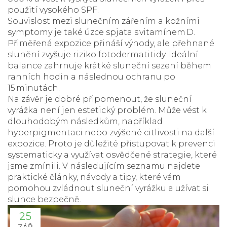
použití vysokého SPF.
Souvislost mezi slunečním zářením a kožními
symptomy je také úzce spjata s vitamínem D.
Přiměřená expozice přináší výhody, ale přehnané
slunění zvyšuje riziko fotodermatitidy. Ideální
balance zahrnuje krátké sluneční sezení během
ranních hodin a následnou ochranu po
15 minutách.
Na závěr je dobré připomenout, že sluneční
vyrážka není jen estetický problém. Může vést k
dlouhodobým následkům, například
hyperpigmentaci nebo zvýšené citlivosti na další
expozice. Proto je důležité přistupovat k prevenci
systematicky a využívat osvědčené strategie, které
jsme zmínili. V následujícím seznamu najdete
praktické články, návody a tipy, které vám
pomohou zvládnout sluneční vyrážku a užívat si
slunce bezpečně.
25
ZÁŘ