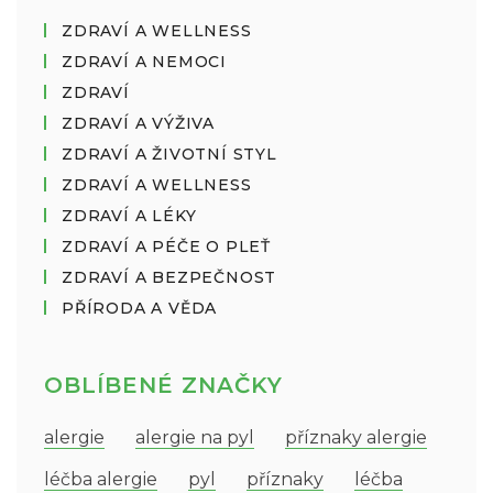
ZDRAVÍ A WELLNESS
ZDRAVÍ A NEMOCI
ZDRAVÍ
ZDRAVÍ A VÝŽIVA
ZDRAVÍ A ŽIVOTNÍ STYL
ZDRAVÍ A WELLNESS
ZDRAVÍ A LÉKY
ZDRAVÍ A PÉČE O PLEŤ
ZDRAVÍ A BEZPEČNOST
PŘÍRODA A VĚDA
OBLÍBENÉ ZNAČKY
alergie
alergie na pyl
příznaky alergie
léčba alergie
pyl
příznaky
léčba