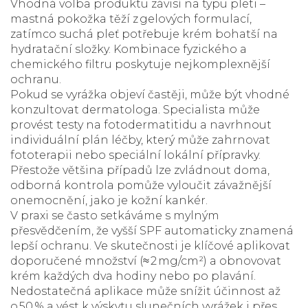
Vhodná volba produktu závisí na typu pleti –
mastná pokožka těží z gelových formulací,
zatímco suchá pleť potřebuje krém bohatší na
hydratační složky. Kombinace fyzického a
chemického filtru poskytuje nejkomplexnější
ochranu.
Pokud se vyrážka objeví častěji, může být vhodné
konzultovat dermatologa. Specialista může
provést testy na fotodermatitidu a navrhnout
individuální plán léčby, který může zahrnovat
fototerapii nebo speciální lokální přípravky.
Přestože většina případů lze zvládnout doma,
odborná kontrola pomůže vyloučit závažnější
onemocnění, jako je kožní kankér.
V praxi se často setkáváme s mylným
přesvědčením, že vyšší SPF automaticky znamená
lepší ochranu. Ve skutečnosti je klíčové aplikovat
doporučené množství (≈ 2 mg/cm²) a obnovovat
krém každých dva hodiny nebo po plavání.
Nedostatečná aplikace může snížit účinnost až
o 50 % a vést k výskytu slunečních vyrážek i přes