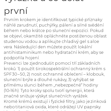
první
Prvním krokem je identifikovat typické příznaky:
náhlé zarudnutí, puchýřky, pálení a silné svědění
během nebo krátce po sluneční expozici. Pokud
se objeví, okamžitě opláchněte postiženou oblast
studenou vodou a aplikujte chladivý gel s aloe
vera. Následující den můžete použít lokální
antihistaminikum nebo hydratační krém, aby se
podpořila hojení.
Prevenci lze zjednodušit pomocí tří základních
kroků: 1) použít širokospektrální ochranný krém s
SPF 30 – 50, 2) nosit ochranné oblečení – klobouk,
sluneční brýle a dlouhé rukávy, 3) vyhýbat se
přímému slunci během „nebezpečné“ hodiny
(10‑16 h). Tyto kroky spolu tvoří synergii, která
značně snižuje výskyt slunečních vyrážek.
Kromě krémů existují i fyzické filtry, jako je zinková
nebo titaniová oxida, které odrážejí UV paprsky.