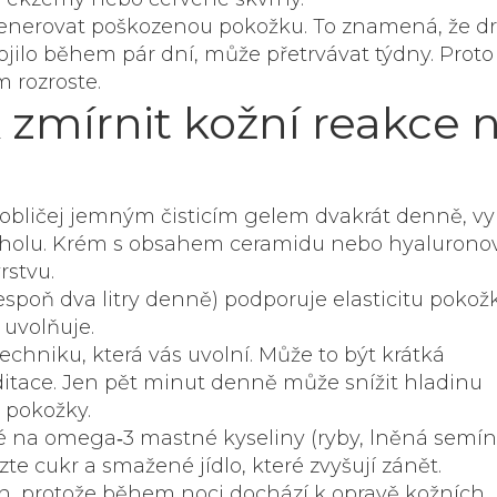
egenerovat poškozenou pokožku. To znamená, že d
jilo během pár dní, může přetrvávat týdny. Proto 
m rozroste.
k zmírnit kožní reakce 
te obličej jemným čisticím gelem dvakrát denně, v
oholu. Krém s obsahem ceramidu nebo hyalurono
rstvu.
lespoň dva litry denně) podporuje elasticitu pokož
 uvolňuje.
echniku, která vás uvolní. Může to být krátká
itace. Jen pět minut denně může snížit hladinu
v pokožky.
até na omega‑3 mastné kyseliny (ryby, lněná semín
te cukr a smažené jídlo, které zvyšují zánět.
din, protože během noci dochází k opravě kožních