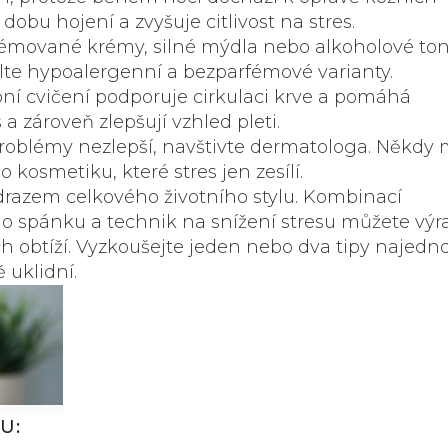
bu hojení a zvyšuje citlivost na stres.
rfémované krémy, silné mýdla nebo alkoholové to
olte hypoalergenní a bezparfémové varianty.
robní cvičení podporuje cirkulaci krve a pomáhá
 a zároveň zlepšují vzhled pleti.
roblémy nezlepší, navštivte dermatologa. Někdy
o kosmetiku, které stres jen zesílí.
razem celkového životního stylu. Kombinací
ho spánku a technik na snížení stresu můžete výr
ch obtíží. Vyzkoušejte jeden nebo dva tipy najedn
 uklidní.
U: