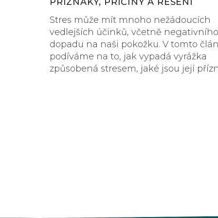
PŘÍZNAKY, PŘÍČINY A ŘEŠENÍ
Stres může mít mnoho nežádoucích
vedlejších účinků, včetně negativníh
dopadu na naši pokožku. V tomto člá
podíváme na to, jak vypadá vyrážka
způsobená stresem, jaké jsou její příz
příčiny, a jaké máme možnosti léčby.
Naučíme se, jak rozpoznat stresovou 
a jak s ní efektivně bojovat.