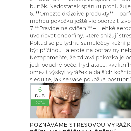
buněk. Nedostatek spánku prodlužuje do
6. **Omezte dráždivé produkty** – pa
mohou pokožku ještě víc podrazit. Zv
7. **Pravidelné cvičení** – i lehké ae
uvolňovat endorfiny, které snižují stres
Pokud se po týdnu samoléčby kožní p
být příčinou i alergie na potraviny neb
Nezapomeňte, že zdravá pokožka je od
jednoduché péče, hydratace, kvalitní
omezit výskyt vyrážek a dalších kožní
sledujte, jak se vaše pokožka postupně
6
DUB
2024
POZNÁVÁME STRESOVOU VYRÁŽK