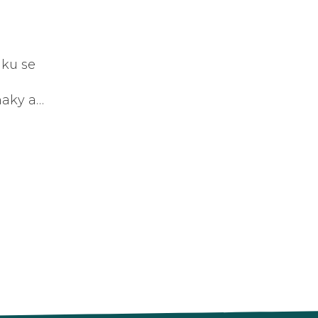
o
nku se
naky a
vyrážku