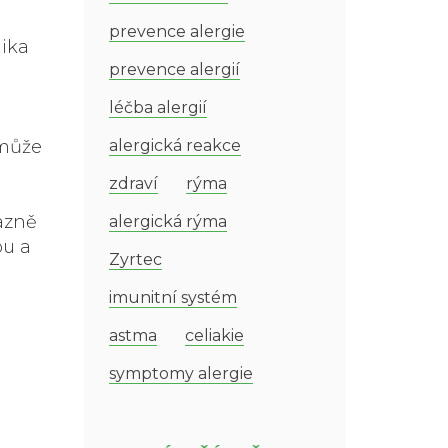
prevence alergie
nika
prevence alergií
léčba alergií
 může
alergická reakce
zdraví
rýma
azně
alergická rýma
ou a
Zyrtec
imunitní systém
astma
celiakie
symptomy alergie