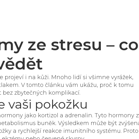
my ze stresu – co
vědět
e projeví i na kůži. Mnoho lidí si všimne vyrážek,
 tlakem. V tomto článku vám ukážu, proč k tomu
t bez zbytečných komplikací.
je vaši pokožku
e hormony jako kortizol a adrenalin. Tyto hormony z
jí metabolismus buněk. Výsledkem může být zvýšen
žky a rychlejší reakce imunitního systému. Proto
né, ekzémy nebo červené skvrny.