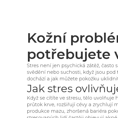
Kožní problé
potřebujete 
Stres není jen psychická zátěž, často s
svědění nebo suchosti, když jsou pod
dochází a jak můžete pokožku uklidni
Jak stres ovlivňu
Když se cítíte ve stresu, tělo uvolňuj
průtok krve, rozšiřují cévy a zrychlu
produkce mazu, zhoršená bariéra poko
stresovaných lidí častěji objevují ak