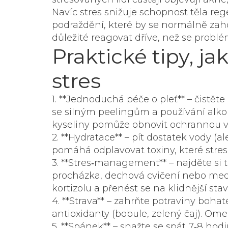
Navíc stres snižuje schopnost těla r
podraždění, které by se normálně zaho
důležité reagovat dříve, než se problé
Praktické tipy, ja
stres
1. **Jednoduchá péče o pleť** – čistě
se silným peelingům a používání alk
kyseliny pomůže obnovit ochrannou v
2. **Hydratace** – pít dostatek vody (a
pomáhá odplavovat toxiny, které stres
3. **Stres‑management** – najděte si t
procházka, dechová cvičení nebo med
kortizolu a přenést se na klidnější sta
4. **Strava** – zahrňte potraviny boh
antioxidanty (bobule, zelený čaj). Omez
5. **Spánek** – snažte se spát 7‑8 ho