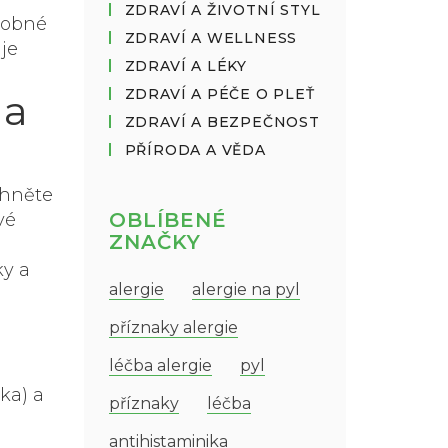
ZDRAVÍ A ŽIVOTNÍ STYL
robné
ZDRAVÍ A WELLNESS
je
ZDRAVÍ A LÉKY
ZDRAVÍ A PÉČE O PLEŤ
na
ZDRAVÍ A BEZPEČNOST
PŘÍRODA A VĚDA
yhněte
OBLÍBENÉ
vé
ZNAČKY
ky a
alergie
alergie na pyl
příznaky alergie
léčba alergie
pyl
ka) a
příznaky
léčba
antihistaminika