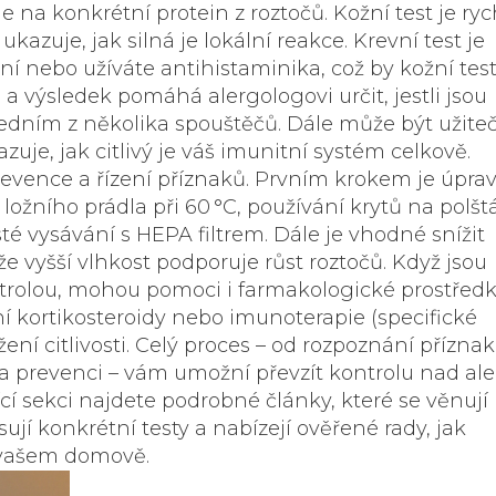
 na konkrétní protein z roztočů. Kožní test je ryc
kazuje, jak silná je lokální reakce. Krevní test je
nebo užíváte antihistaminika, což by kožní tes
 a výsledek pomáhá alergologovi určit, jestli jsou
edním z několika spouštěčů. Dále může být užite
zuje, jak citlivý je váš imunitní systém celkově.
revence a řízení příznaků. Prvním krokem je úpra
ložního prádla při 60 °C, používání krytů na polšt
té vysávání s HEPA filtrem. Dále je vhodné snížit
e vyšší vlhkost podporuje růst roztočů. Když jsou
rolou, mohou pomoci i farmakologické prostředk
ní kortikosteroidy nebo imunoterapie (specifické
ní citlivosti. Celý proces – od rozpoznání příznak
na prevenci – vám umožní převzít kontrolu nad aler
ící sekci najdete podrobné články, které se věnují
jí konkrétní testy a nabízejí ověřené rady, jak
 vašem domově.