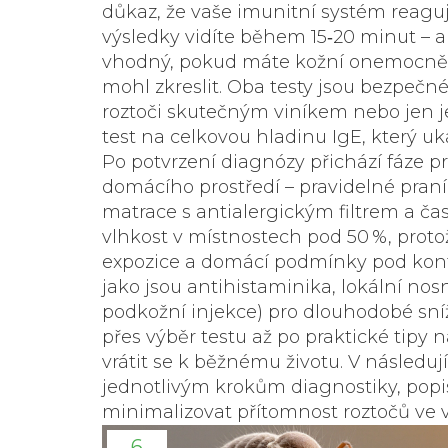
důkaz, že vaše imunitní systém reaguje
výsledky vidíte během 15‑20 minut – a u
vhodný, pokud máte kožní onemocnění 
mohl zkreslit. Oba testy jsou bezpečné
roztoči skutečným viníkem nebo jen j
test na celkovou hladinu IgE, který uka
Po potvrzení diagnózy přichází fáze p
domácího prostředí – pravidelné praní 
matrace s antialergickým filtrem a čas
vlhkost v místnostech pod 50 %, protož
expozice a domácí podmínky pod kont
jako jsou antihistaminika, lokální nos
podkožní injekce) pro dlouhodobé sníže
přes výběr testu až po praktické tipy 
vrátit se k běžnému životu. V následuj
jednotlivým krokům diagnostiky, popisu
minimalizovat přítomnost roztočů ve
6