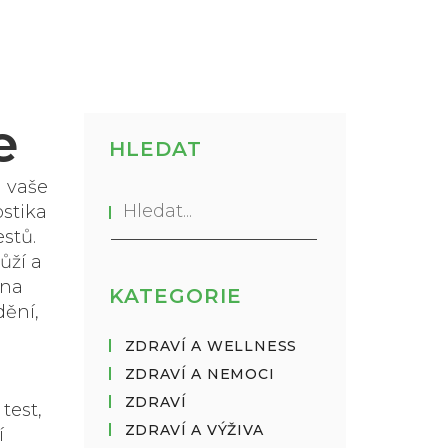
e
HLEDAT
a vaše
stika
estů
.
ůží a
 na
KATEGORIE
dění,
ZDRAVÍ A WELLNESS
ZDRAVÍ A NEMOCI
ZDRAVÍ
test,
ZDRAVÍ A VÝŽIVA
í