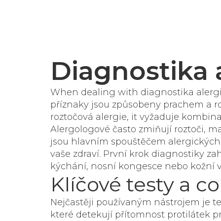
Diagnostika 
When dealing with
diagnostika alerg
příznaky jsou způsobeny prachem a roz
roztočová alergie
, it
vyžaduje kombinac
Alergologové často zmiňují
roztoči
,
ma
jsou hlavním spouštěčem alergických
vaše zdraví. První krok diagnostiky z
kýchání, nosní kongesce nebo kožní v
Klíčové testy a c
Nejčastěji používaným nástrojem je
te
které detekují přítomnost protilátek 