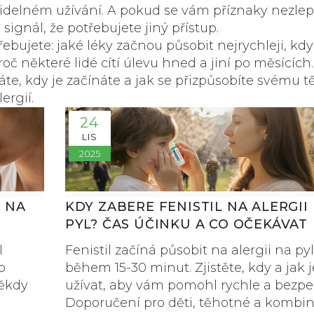
avidelném užívání. A pokud se vám příznaky nezlep
 signál, že potřebujete jiný přístup.
řebujete: jaké léky začnou působit nejrychleji, kdy
roč některé lidé cítí úlevu hned a jiní po měsících.
váte, kdy je začínáte a jak se přizpůsobíte svému tě
ergií.
24
LIS
2025
I NA
KDY ZABERE FENISTIL NA ALERGII
T
PYL? ČAS ÚČINKU A CO OČEKÁVAT
l
Fenistil začíná působit na alergii na pyl
o
během 15-30 minut. Zjistěte, kdy a jak j
někdy
užívat, aby vám pomohl rychle a bezpe
Doporučení pro děti, těhotné a kombin