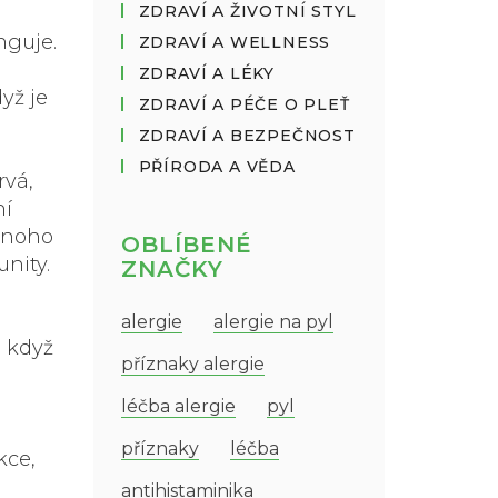
ZDRAVÍ A ŽIVOTNÍ STYL
nguje.
ZDRAVÍ A WELLNESS
ZDRAVÍ A LÉKY
yž je
ZDRAVÍ A PÉČE O PLEŤ
ZDRAVÍ A BEZPEČNOST
PŘÍRODA A VĚDA
rvá,
ní
 Mnoho
OBLÍBENÉ
unity.
ZNAČKY
alergie
alergie na pyl
n když
příznaky alergie
léčba alergie
pyl
příznaky
léčba
kce,
antihistaminika