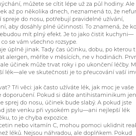
chání, můžete se cítit lépe už za půl hodiny. Ale
činek až po několika dnech, neznamená to, že nefu
í spreje do nosu, potřebují
pravidelné užívání
,
ní, aby dosáhly plné účinnosti
. To znamená, že kd
nebudou mít plný efekt. Je to jako čistit kuchyni—
 co se vám všechno rozsype.
uje úplně jinak. Tady
čas účinku
,
dobu, po kterou t
at alergen
, měříte v měsících, ne v hodinách. Prv
 ale účinek může trvat roky i po ukončení léčby.
lší lék—ale ve skutečnosti je to přeucování vaší im
t? Tři věci: jak často užíváte lék, jak moc je vaše
te doporučení. Pokud si dáte antihistaminikum je
 sprej do nosu, účinek bude slabý. A pokud jste
d jste venku při vysokém pylu—ani nejlepší lék
ku, to je chyba expozice.
rcetin nebo vitamín C, mohou pomoci uklidnit rea
í než léků. Nejsou náhradou, ale doplňkem. Pokud