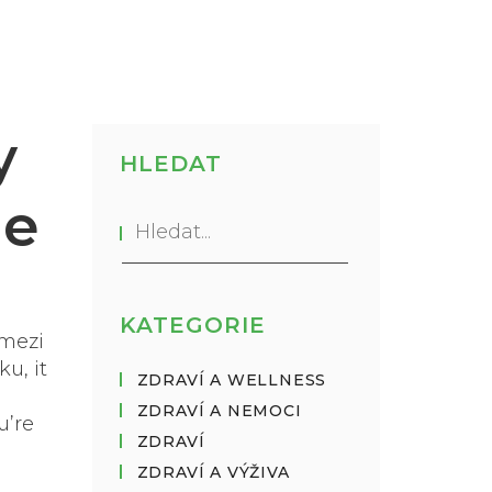
y
HLEDAT
je
KATEGORIE
 mezi
éku
, it
ZDRAVÍ A WELLNESS
ZDRAVÍ A NEMOCI
u’re
ZDRAVÍ
ZDRAVÍ A VÝŽIVA