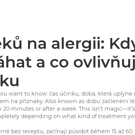
ků na alergii: Kd
at a co ovlivňu
nku
 you want to know:
čas účinku
,
doba, která uplyne
kem na příznaky
. Also known as
dobu začlenění l
n 20 minutes or after a week.
This isn’t magic—it’s
pletely depending on what kind of treatment yo
árně bez receptu, začínají působit během 15 až 60