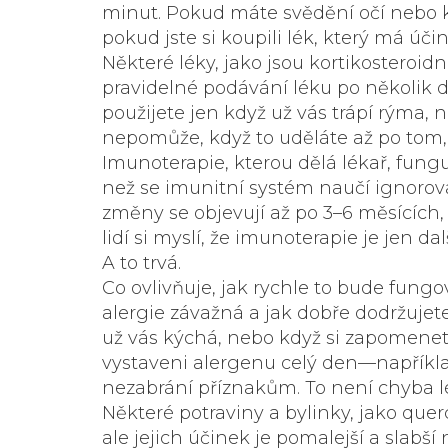
minut. Pokud máte svědění očí nebo ký
pokud jste si koupili lék, který má ú
Některé léky, jako jsou kortikosteroidn
pravidelné podávání léku po několik d
použijete jen když už vás trápí rýma, 
nepomůže, když to uděláte až po tom,
Imunoterapie, kterou dělá lékař, fung
než se imunitní systém naučí ignorov
změny se objevují až po 3–6 měsících,
lidí si myslí, že imunoterapie je jen da
A to trvá.
Co ovlivňuje, jak rychle to bude fungova
alergie závažná a jak dobře dodržuje
už vás kýchá, nebo když si zapomenete
vystaveni alergenu celý den—napříkla
nezabrání příznakům. To není chyba lé
Některé potraviny a bylinky, jako que
ale jejich účinek je pomalejší a slabš