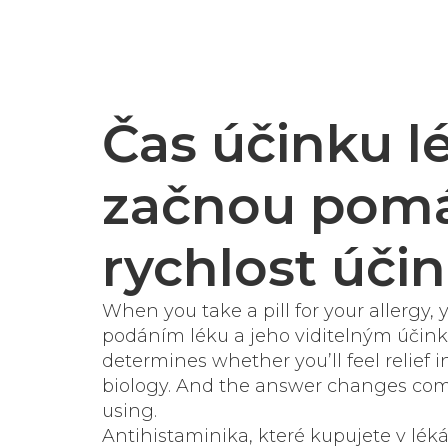
Čas účinku lé
začnou pomáh
rychlost úči
When you take a pill for your allergy,
podáním léku a jeho viditelným účin
determines whether you’ll feel relief i
biology. And the answer changes com
using.
Antihistaminika, které kupujete v lék