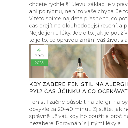
chcete rychlejší úlevu, základ je v pr
ani po týdnu, není to vaše chyba. Je to
V této sbírce najdete přesně to, co pot
čas přejít na dlouhodobější řešení, a p
Nejde jen o léky. Jde o to, jak je použí
to je to, co opravdu změní váš život s al
4
PRO
2025
KDY ZABERE FENISTIL NA ALERGI
PYL? ČAS ÚČINKU A CO OČEKÁVA
Fenistil začne působit na alergii na py
obvykle za 20-40 minut. Zjistěte, jak h
správně užívat, kdy ho použít a proč 
nezabere. Porovnání s jinými léky a