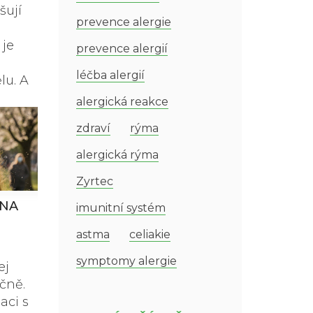
šují
prevence alergie
 je
prevence alergií
léčba alergií
lu. A
alergická reakce
zdraví
rýma
alergická rýma
Zyrtec
 NA
imunitní systém
astma
celiakie
symptomy alergie
ej
čně.
aci s