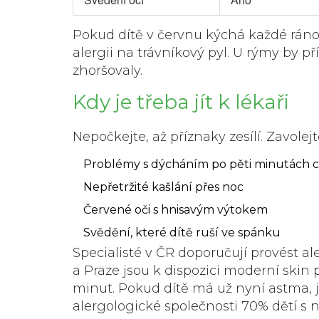
Pokud dítě v červnu kýchá každé ráno, 
alergii na trávníkový pyl. U rýmy by p
zhoršovaly.
Kdy je třeba jít k lékaři
Nepočkejte, až příznaky zesílí. Zavolej
Problémy s dýcháním po pěti minutách 
Nepřetržité kašlání přes noc
Červené oči s hnisavým výtokem
Svědění, které dítě ruší ve spánku
Specialisté v ČR doporučují provést aler
a Praze jsou k dispozici moderní
skin p
minut. Pokud dítě má už nyní astma, j
alergologické společnosti 70% dětí s n