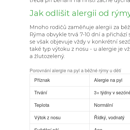
třeba při běhání na hřišti začne dýc
Jak odlišit alergii od rý
Mnoho rodičů zaměňuje alergii za běžn
Rýma obvykle trvá 7-10 dní a přichází 
se však objevuje vždy v konkrétní sezó
také
typ výtoku z nosu
- u alergie je v
a žlutozelený.
Porovnání alergie na pyl a běžné rýmy u dětí
Příznak
Alergie na pyl
Trvání
3+ týdny v sezón
Teplota
Normální
Výtok z nosu
Řídký, vodnatý
Svědění očí
Ano