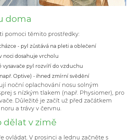
vu doma
ti pomoci těmito prostředky:
ázce - pyl zůstává na pleti a oblečení
v noci dosahuje vrcholu
 vysavače pyl rozvíří do vzduchu
apř. Optive) - ihned zmírní svědění
jí noční oplachování nosu solným
 sprej s nízkým tlakem (např. Physiomer), pro
ovače. Důležité je začít už před začátkem
únoru a trávy v červnu.
o dělat v zimě
bře ovládat. V prosinci a lednu začněte s