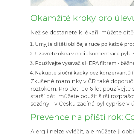
Okamžité kroky pro úle
Než se dostanete k lékaři, můžete dítě
Umyjte dítěti obličej a ruce
po každé proch
Uzavřete okna
v noci - koncentrace pylu 
Používejte vysavač s HEPA filtrem
- běžné
Nakupte si oční kapky
bez konzervantů (n
Zkušené maminky v ČR také doporuču
roztokem. Pro děti do 6 let používejte
starší děti můžete použít širší rozpraš
sezóny - v Česku začíná pyl cypřiše v 
Prevence na příští rok: C
Alergii nelze vyléčit, ale můžete ji do