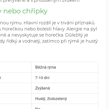
hat přerývaně a s přidušeným zvukem.
my nebo chřipky
ou rýmu. Hlavní rozdíl je v
trvání příznaků
.
s horečkou nebo bolestí hlavy. Alergie na pyl
ně a nevyskytuje se horečka. Důležitý je
ždy řídký a vodnatý, zatímco při rýmě je hustý
Běžná rýma
ě
7-10 dní
Zvýšená
Hustý, žlutozelený
Ne