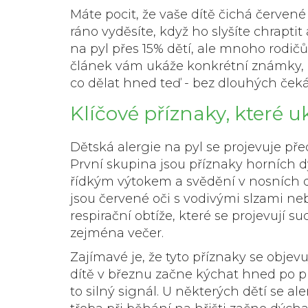
Máte pocit, že vaše dítě čichá červen
ráno vyděsíte, když ho slyšíte chraptit 
na pyl přes 15% dětí, ale mnoho rodičů 
článek vám ukáže konkrétní známky, 
co dělat hned teď - bez dlouhých čeká
Klíčové příznaky, které uk
Dětská alergie na pyl
se projevuje pře
První skupina jsou
příznaky horních d
řídkým výtokem a svědění v nosních d
jsou červené oči s vodivými slzami neb
respirační obtíže
, které se projevují
zejména večer.
Zajímavé je, že tyto příznaky se objev
dítě v březnu začne kýchat hned po pro
to silný signál. U některých dětí se a