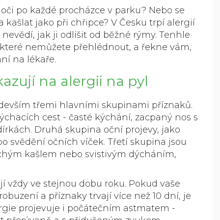
é oči po každé procházce v parku? Nebo se
a kašlat jako při chřipce? V Česku trpí alergií
nevědí, jak ji odlišit od běžné rýmy. Tenhle
které nemůžete přehlédnout, a řekne vám,
ní na lékaře.
azují na alergii na pyl
devším třemi hlavními skupinami příznaků.
ýchacích cest
- časté kýchání, zacpaný nos s
írkách. Druhá skupina oční projevy, jako
o svědění očních víček. Třetí skupina jsou
 suchým kašlem nebo svistivým dýcháním,
ují vždy ve stejnou dobu roku. Pokud vaše
buzení a příznaky trvají více než 10 dní, je
lergie projevuje i počátečním astmatem -