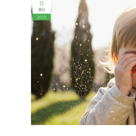
11
ŘÍJ
2025