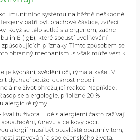
akci imunitního systému na běžně neškodné
alergeny patří pyl, prachové částice, zvířecí
éky. Když se tělo setká s alergenem, začne
ulin E (IgE), které spouští uvolňování
 způsobujících příznaky. Tímto způsobem se
Tento obranný mechanismus však může vést k
e je kýchání, svědění očí, rýma a kašel. V
it dýchací potíže, dušnost nebo i
nciálně život ohrožující reakce. Například,
asopise alergologie, přibližně 20 %
u alergické rýmy.
 kvalitu života. Lidé s alergiemi často zažívají
soustředění, únavu a celkový pocit
vou alergií musí být obzvláště opatrní v tom,
nosti stravování a společenského života.