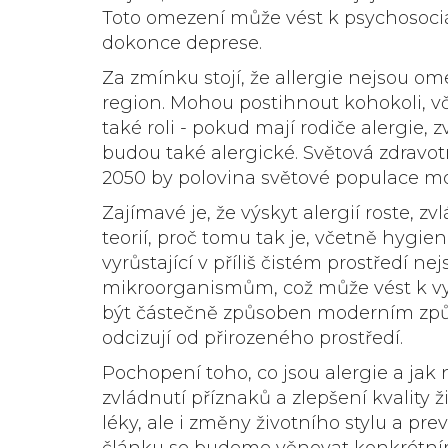
Toto omezení může vést k psychosociá
dokonce deprese.
Za zmínku stojí, že allergie nejsou 
region. Mohou postihnout kohokoli, vč
také roli - pokud mají rodiče alergie, 
budou také alergické. Světová zdravo
2050 by polovina světové populace mo
Zajímavé je, že výskyt alergií roste, z
teorií, proč tomu tak je, včetně hygie
vyrůstající v příliš čistém prostředí n
mikroorganismům, což může vést k vyš
být částečně způsoben moderním způs
odcizují od přirozeného prostředí.
Pochopení toho, co jsou alergie a jak ná
zvládnutí příznaků a zlepšení kvalit
léky, ale i změny životního stylu a pre
článku se budeme věnovat konkrétním