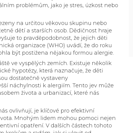
lním problémům, jako je stres, úzkost nebo
omezeny na určitou věkovou skupinu nebo
etně dětí a starších osob. Dědičnost hraje
zvyšuje to pravděpodobnost, že jejich děti
tnická organizace (WHO) uvádí, že do roku
hla být postižena nějakou formou alergie.
vláště ve vyspělých zemích. Existuje několik
nické hypotézy, která naznačuje, že děti
ejsou dostatečně vystaveny
ší náchylnosti k alergiím. Tento jev může
obem života a urbanizací, které nás
s ovlivňují, je klíčové pro efektivní
y života. Mnohým lidem mohou pomoci nejen
ventivní opatření. V dalších částech tohoto
 krokům a radám, jak si ulevit od