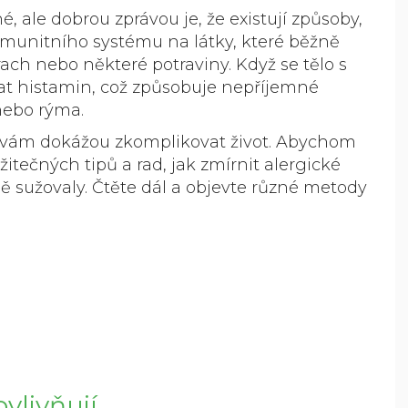
 ale dobrou zprávou je, že existují způsoby,
ce imunitního systému na látky, které běžně
rach nebo některé potraviny. Když se tělo s
at histamin, což způsobuje nepříjemné
 nebo rýma.
jak vám dokážou zkomplikovat život. Abychom
žitečných tipů a rad, jak zmírnit alergické
ně sužovaly. Čtěte dál a objevte různé metody
ovlivňují