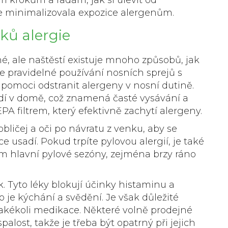
se minimalizovala expozice alergenům.
ků alergie
, ale naštěstí existuje mnoho způsobů, jak
je pravidelné používání nosních sprejů s
pomoci odstranit alergeny v nosní dutině.
ředí v domě, což znamená časté vysávání a
PA filtrem, který efektivně zachytí alergeny.
bličej a oči po návratu z venku, aby se
e usadí. Pokud trpíte pylovou alergií, je také
m hlavní pylové sezóny, zejména brzy ráno
. Tyto léky blokují účinky histaminu a
o je kýchání a svědění. Je však důležité
jakékoli medikace. Některé volně prodejné
lost, takže je třeba být opatrný při jejich