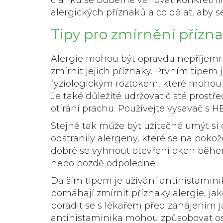
alergických příznaků a co dělat, aby 
Tipy pro zmírnění přízna
Alergie mohou být opravdu nepříjemné
zmírnit jejich příznaky. Prvním tipem 
fyziologickým roztokem, které mohou 
Je také důležité udržovat čisté prost
otírání prachu. Používejte vysavač s HE
Stejně tak může být užitečné umýt si o
odstranily alergeny, které se na pokožc
dobré se vyhnout otevření oken běhe
nebo pozdě odpoledne.
Dalším tipem je užívání antihistaminik
pomáhají zmírnit příznaky alergie, jak
poradit se s lékařem před zahájením 
antihistaminika mohou způsobovat ospa