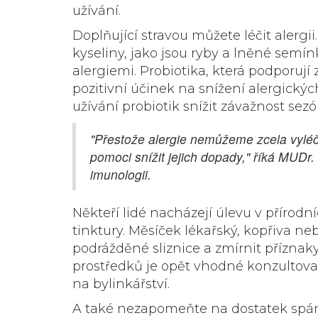
užívání.
Doplňující stravou můžete léčit alerg
kyseliny, jako jsou ryby a lněné semí
alergiemi. Probiotika, která podporují
pozitivní účinek na snížení alergickýc
užívání probiotik snížit závažnost sezó
"Přestože alergie nemůžeme zcela vyléči
pomoci snížit jejich dopady," říká MUDr. 
imunologii.
Někteří lidé nacházejí úlevu v přírodní
tinktury. Měsíček lékařský, kopřiva 
podrážděné sliznice a zmírnit příznaky
prostředků je opět vhodné konzultova
na bylinkářství.
A také nezapomeňte na dostatek spán