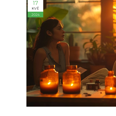
17
KVĚ
2024