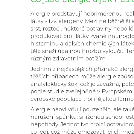
Alergie představují nepřiměřenou re
látky - tzv. alergeny. Mezi nejběžnější 
srst, roztoči, některé potraviny nebo l
produkovat protilátky zvané imunoglob
histaminu a dalších chemických látek
tělo snaží údajnou hrozbu vyloučit. 
různým zdravotním potížím.
Jedním z nejčastějších příznaků alergi
těžších případech může alergie způsob
anafylaktický šok, což je závažná, pote
podle studie zveřejněné v Evropském č
evropské populace trpí nějakou formo
Alergie neovlivňují pouze tělo, ale také
narušení spánku, sníženou schopnost 
nepohody. Jednotlivci trpící potravino
co jedí, což může omezovat jejich mož