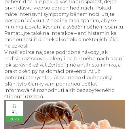
během dne, ale pokud vás trápí ospalost, dejte
první dávku v odpoledních hodinách. Pokud
máte intenzivní symptomy během noci, užijte
poslední dávku 1–2 hodiny před spaním, aby se
minimalizovalo kýchání a svědění během spánku.
Pamatujte také na interakce – antihistaminika
mohou zesílit účinek alkoholu a některých léků
na úzkost.
V naší sbírce najdete podrobné návody, jak
rozlišit roztočovou alergii od běžného nachlazení,
jak správně užívat Zyrtec i jiné antihistaminika, a
praktické tipy na domácí prevenci. Ať už
potřebujete rychlou úlevu nebo dlouhodobý
plán, tyto články vám pomohou udělat
informované rozhodnutí a žít bez zbytečného
štípnutí roztočů.
6
ŘÍJ
2025