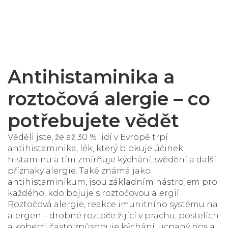
Antihistaminika a
roztočová alergie – co
potřebujete vědět
Věděli jste, že až 30 % lidí v Evropě trpí
antihistaminika
,
lék, který blokuje účinek
histaminu a tím zmírňuje kýchání, svědění a další
příznaky alergie
. Také známá jako
antihistaminikum
,
jsou základním nástrojem pro
každého, kdo bojuje s roztočovou alergií.
Roztočová alergie
,
reakce imunitního systému na
alergen – drobné roztoče žijící v prachu, postelích
a koberci
často způsobuje kýchání, ucpaný nos a