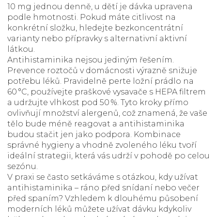
10 mg jednou denně, u dětí je dávka upravena
podle hmotnosti. Pokud máte citlivost na
konkrétní složku, hledejte bezkoncentrátní
varianty nebo přípravky s alternativní aktivní
látkou.
Antihistaminika nejsou jediným řešením.
Prevence roztočů v domácnosti výrazně snižuje
potřebu léků. Pravidelně perte ložní prádlo na
60 °C, používejte praškové vysavače s HEPA filtrem
a udržujte vlhkost pod 50 %. Tyto kroky přímo
ovlivňují množství alergenů, což znamená, že vaše
tělo bude méně reagovat a antihistaminika
budou stačit jen jako podpora. Kombinace
správné hygieny a vhodně zvoleného léku tvoří
ideální strategii, která vás udrží v pohodě po celou
sezónu.
V praxi se často setkáváme s otázkou, kdy užívat
antihistaminika – ráno před snídaní nebo večer
před spaním? Vzhledem k dlouhému působení
moderních léků můžete užívat dávku kdykoliv