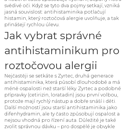
svědivé oči. Když se tyto dva pojmy setkají, vzniká
jasná souvislost: antihistaminika potlačují
histamin, který roztočová alergie uvolňuje, a tak
přinášejí rychlou úlevu.
Jak vybrat správné
antihistaminikum pro
roztočovou alergii
Nejčastěji se setkáte s
Zyrtec
,
druhá generace
antihistaminika, která působí dlouhodobě a má
méně ospalosti než starší léky
. Zyrtec a podobné
přípravky (cetirizin, loratadin) jsou první volbou,
protože mají rychlý nástup a dobře snáší i děti.
Další možností jsou starší antihistaminika jako
difenhydramin, ale ty často způsobují ospalost a
nejsou vhodná pro řízení auta. Důležité je také
zvolit správnou dávku – pro dospělé je obvykle