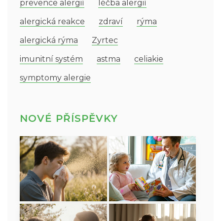
prevence alergií
léčba alergií
alergická reakce
zdraví
rýma
alergická rýma
Zyrtec
imunitní systém
astma
celiakie
symptomy alergie
NOVÉ PŘÍSPĚVKY