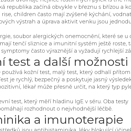
ská republika začíná obvykle v březnu s břízou a k
 rise, children často mají zvýšené kýchání, vodna
ových výstrah a úprava aktivit venku jsou jednod
rgie
,
soubor alergických onemocnění, které se u 
 mají tenčí sliznice a imunitní systém ještě roste, 
ou symptomy často výraznější a vyžadují rychlejší z
í test a další možnosti
e používá
kožní test
,
malý test, který odhalí příto
 Test je rychlý, bezpečný a poskytuje jasný výslede
zitivní, lékař může přesně určit, na který typ pyl
ní test, který měří hladinu IgE v séru. Oba testy
pomáhají rozhodnout o nejvhodnější léčbě.
minika a imunoterapie
ostředků jsou
antihistaminika
,
léky blokující účine