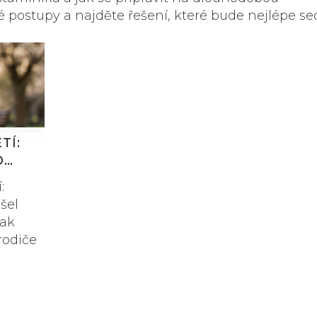
é postupy a najděte řešení, které bude nejlépe se
TÍ:
O
:
šel
jak
rodiče