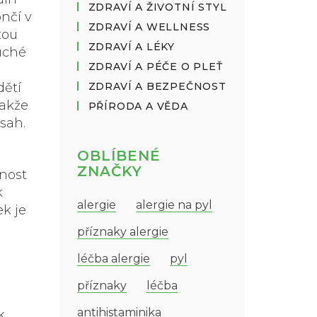
ZDRAVÍ A ŽIVOTNÍ STYL
ončí v
ZDRAVÍ A WELLNESS
tou
ZDRAVÍ A LÉKY
uché
ZDRAVÍ A PÉČE O PLEŤ
dětí
ZDRAVÍ A BEZPEČNOST
takže
PŘÍRODA A VĚDA
ásah.
OBLÍBENÉ
ZNAČKY
mnost
k
alergie
alergie na pyl
ek je
příznaky alergie
léčba alergie
pyl
příznaky
léčba
antihistaminika
k