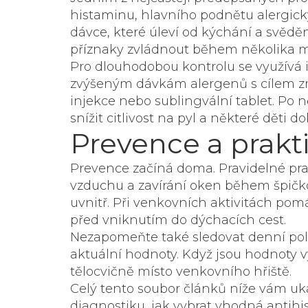
histaminu, hlavního podnětu alergi
dávce, které úleví od kýchání a svěděn
příznaky zvládnout během několika m
Pro dlouhodobou kontrolu se využívá
zvýšeným dávkám alergenů s cílem zm
injekce nebo sublingvální tablet. Po
snížit citlivost na pyl a některé děti
Prevence a prakti
Prevence začíná doma. Pravidelné praní
vzduchu a zavírání oken během špičk
uvnitř. Při venkovních aktivitách pomáh
před vniknutím do dýchacích cest.
Nezapomeňte také sledovat denní pol
aktuální hodnoty. Když jsou hodnoty vy
tělocvičně místo venkovního hřiště.
Celý tento soubor článků níže vám uká
diagnostiku, jak vybrat vhodná antihi