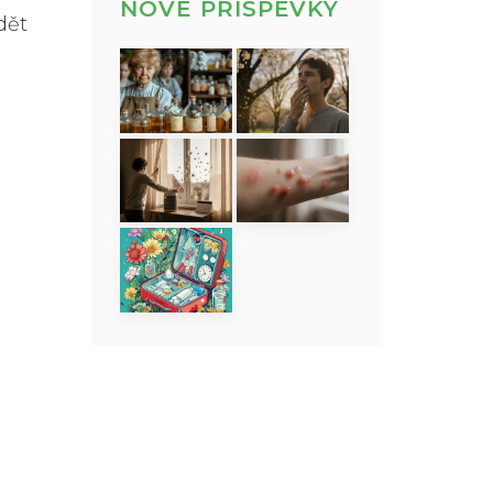
NOVÉ PŘÍSPĚVKY
dět