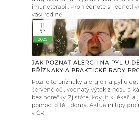
imunoterapii. Prohlédněte si jednotliv
vaší rodině.
11
ŘÍJ
2025
JAK POZNAT ALERGII NA PYL U DĚ
PŘÍZNAKY A PRAKTICKÉ RADY PR
RODIČE
Poznejte příznaky alergie na pyl u dětí
červené oči, vodnatý výtok z nosu a ka
bez horečky. Zjistěte, kdy jít k lékaři a 
pomoci dítěti doma. Aktuální tipy pro 
v ČR.