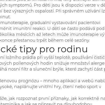
ckých symptomů
. Pro děti jsou k dispozici verze v d
í bez výrazných ospalostí. Při správném užívání l
inut.
imunoterapie
,
gradualní vystavování pacientovi
ěnit imunitní reakci
. U dětí se často podává po
 několika měsících až letech může imunoterapie v
 dokonce přestanou trpět během celé sezóny.
cké tipy pro rodinu
 ložního prádla při vyšší teplotě, používání čisti
ových pollenových hodin snižuje množství alerg
á nosní filtr a sluneční brýle, které zachytí část 
lenovou prognózu – mnoho aplikací a webů nabí
soké, naplánujte vnitřní hry, čtení nebo sport v
že, jak rozpoznat první příznaky, jak korrektně na
staminika a jak se připravit na dlouhodobou