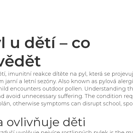
l u dětí – co
vědět
ětí
,
imunitní reakce dítěte na pyl, která se projevu
jarní a letní sezóny
. Also known as
pylová alerg
a child encounters outdoor pollen. Understanding th
nd avoid unnecessary suffering.
The condition
req
plán, otherwise symptoms can disrupt school, spo
 ovlivňuje děti
vzduší uvolňuje nejvíce rostlinných pylek
is the m