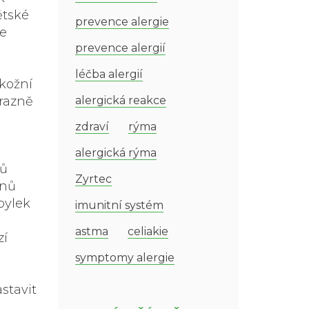
ětské
prevence alergie
ze
prevence alergií
léčba alergií
dkožní
ýrazně
alergická reakce
zdraví
rýma
alergická rýma
čů
Zyrtec
enů
pylek
imunitní systém
astma
celiakie
zí
symptomy alergie
stavit