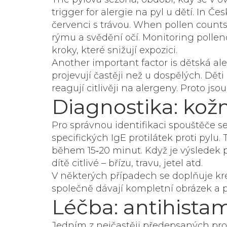
trigger for
alergie na pyl u dětí
. In Če
červenci s trávou. When pollen counts
rýmu a svědění očí. Monitoring pollen
kroky, které snižují expozici.
Another important factor is
dětská ale
projevují častěji než u dospělých
. Děti
reagují citlivěji na alergeny. Proto js
Diagnostika: kožn
Pro správnou identifikaci spouštěče s
specifických IgE protilátek proti pylu
.
během 15‑20 minut. Když je výsledek po
dítě citlivé – břízu, travu, jetel atd.
V některých případech se doplňuje krev
společně dávají kompletní obrázek a 
Léčba: antihista
Jedním z nejčastěji předepsaných pr