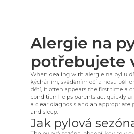
Alergie na py
potřebujete 
When dealing with
alergie na pyl u d
kýcháním, svěděním očí a nosu během 
dětí
, it often appears the first time 
condition helps parents act quickly a
a clear diagnosis and an appropriate 
and sleep.
Jak pylová sezóna
The
pylová sezóna
,
období, kdy se v o