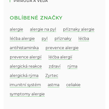
PŘÍRODA A VĚDA
OBLÍBENÉ ZNAČKY
alergie
alergie na pyl
příznaky alergie
léčba alergie
pyl
příznaky
léčba
antihistaminika
prevence alergie
prevence alergií
léčba alergií
alergická reakce
zdraví
rýma
alergická rýma
Zyrtec
imunitní systém
astma
celiakie
symptomy alergie