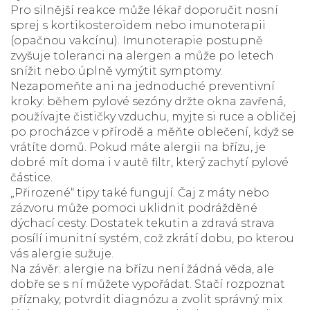
Pro silnější reakce může lékař doporučit nosní
sprej s kortikosteroidem nebo imunoterapii
(opačnou vakcínu). Imunoterapie postupně
zvyšuje toleranci na alergen a může po letech
snížit nebo úplně vymýtit symptomy.
Nezapomeňte ani na jednoduché preventivní
kroky: během pylové sezóny držte okna zavřená,
používajte čističky vzduchu, myjte si ruce a obličej
po procházce v přírodě a měňte oblečení, když se
vrátíte domů. Pokud máte alergii na břízu, je
dobré mít doma i v autě filtr, který zachytí pylové
částice.
„Přirozené“ tipy také fungují. Čaj z máty nebo
zázvoru může pomoci uklidnit podrážděné
dýchací cesty. Dostatek tekutin a zdravá strava
posílí imunitní systém, což zkrátí dobu, po kterou
vás alergie sužuje.
Na závěr: alergie na břízu není žádná věda, ale
dobře se s ní můžete vypořádat. Stačí rozpoznat
příznaky, potvrdit diagnózu a zvolit správný mix