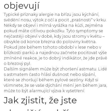
objevují
Typické příznaky alergie na břízu jsou kýchání,
svědění nosu, výtok z očí a pocit „prašnosti“ v krku.
Někdy se objeví i mírná vyrážka na kůži, zejména
pokud máte citlivou pokožku. Tyto symptomy se
nejčastěji objeví v době, kdy jsou stromy v květu –
obvykle od konce března do poloviny května.
Pokud jste během tohoto období v lese nebo v
blízkosti parků a najednou začnete pociťovat výše
zmíněné reakce, je to dobrý indikátor, že jde právě
o březový pyl.
Dalším signálem může být zhoršení astmatu. Lidé
s astmatem často hlásí dušnost nebo sípání,
které se zhoršují během pylové sezóny. Když si
všimnete, že se vaše dýchání mění jen během jara,
může to být alarmující výzva k vyšetření.
Jak zjistit, že jste