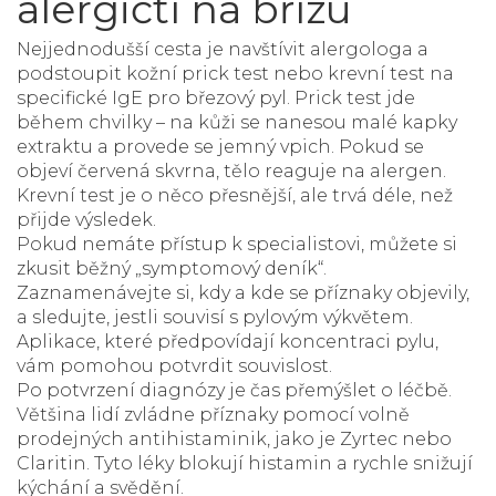
alergičtí na břízu
Nejjednodušší cesta je navštívit alergologa a
podstoupit kožní prick test nebo krevní test na
specifické IgE pro březový pyl. Prick test jde
během chvilky – na kůži se nanesou malé kapky
extraktu a provede se jemný vpich. Pokud se
objeví červená skvrna, tělo reaguje na alergen.
Krevní test je o něco přesnější, ale trvá déle, než
přijde výsledek.
Pokud nemáte přístup k specialistovi, můžete si
zkusit běžný „symptomový deník“.
Zaznamenávejte si, kdy a kde se příznaky objevily,
a sledujte, jestli souvisí s pylovým výkvětem.
Aplikace, které předpovídají koncentraci pylu,
vám pomohou potvrdit souvislost.
Po potvrzení diagnózy je čas přemýšlet o léčbě.
Většina lidí zvládne příznaky pomocí volně
prodejných antihistaminik, jako je Zyrtec nebo
Claritin. Tyto léky blokují histamin a rychle snižují
kýchání a svědění.