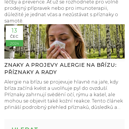
léčby a prevence. Ať už se rozhodnete pro volně
prodejný přípravek nebo pro imunoterapii,
důležité je jednat včas a nezůstávat s příznaky o
samotě.
13
ČEC
2024
ZNAKY A PROJEVY ALERGIE NA BŘÍZU:
PŘÍZNAKY A RADY
Alergie na břízu se projevuje hlavně na jaře, kdy
bříza začíná kvést a uvolňuje pyl do ovzduší.
Příznaky zahrnují svědění očí, rýmu a kašel, ale
mohou se objevit také kožní reakce. Tento článek
přináší podrobný přehled příznaků, důsledků a
možných způsobů léčby alergie na břízu.