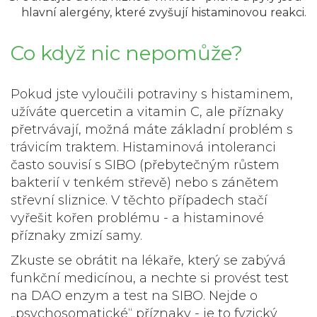
hlavní alergény, které zvyšují histaminovou reakci.
Co když nic nepomůže?
Pokud jste vyloučili potraviny s histaminem,
užíváte quercetin a vitamin C, ale příznaky
přetrvávají, možná máte základní problém s
trávicím traktem. Histaminová intoleranci
často souvisí s
SIBO
(přebytečným růstem
bakterií v tenkém střevě) nebo s
zánětem
střevní sliznice
. V těchto případech stačí
vyřešit kořen problému - a histaminové
příznaky zmizí samy.
Zkuste se obrátit na lékaře, který se zabývá
funkční medicínou, a nechte si provést test
na DAO enzym a test na SIBO. Nejde o
„psychosomatické“ příznaky - je to fyzický