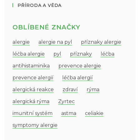
PŘÍRODA A VĚDA
OBLÍBENÉ ZNAČKY
alergie
alergie na pyl
příznaky alergie
léčba alergie
pyl
příznaky
léčba
antihistaminika
prevence alergie
prevence alergií
léčba alergií
alergická reakce
zdraví
rýma
alergická rýma
Zyrtec
imunitní systém
astma
celiakie
symptomy alergie