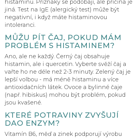
histaminu. Příznaky se podobají, ale příčina je
jiná. Test na IgE (alergický test) může být
negativní, i když máte histaminovou
intoleranci.
MŮŽU PÍT ČAJ, POKUD MÁM
PROBLÉM S HISTAMINEM?
Ano, ale ne každý. Černý čaj obsahuje
histamin, ale i quercetin. Vyberte svěží čaj a
vařte ho ne déle než 2-3 minuty. Zelený čaj je
lepší volbou - má méně histaminu a více
antioxidačních látek. Ovoce a bylinné čaje
(např. hibiskus) mohou být problém, pokud
jsou kvašené.
KTERÉ POTRAVINY ZVYŠUJÍ
DAO ENZYM?
Vitamín B6, měď a zinek podporují výrobu