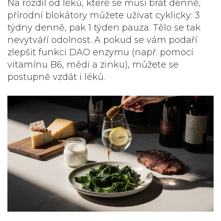
Na rozdíl od léků, které se musí brát denně,
přírodní blokátory můžete užívat cyklicky: 3
týdny denně, pak 1 týden pauza. Tělo se tak
nevytváří odolnost. A pokud se vám podaří
zlepšit funkci DAO enzymu (např. pomocí
vitamínu B6, mědi a zinku), můžete se
postupně vzdát i léků.