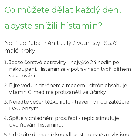
Co můžete dělat každý den,
abyste snížili histamin?
Není potřeba měnit celý životní styl. Stačí
malé kroky:
Jedte čerstvé potraviny
- nejvýše 24 hodin po
nakoupení. Histamin se v potravinách tvoří během
skladování.
Pijte vodu s citrónem a medem
- citrón obsahuje
vitamin C, med má protizánětlivé účinky.
Nejedte večer těžké jídlo
- trávení v noci zatěžuje
DAO enzym.
Spěte v chladném prostředí
- teplo stimuluje
uvolňování histaminu.
Udržujte doma nízkou vlhkost
- plísně a pyly jsou