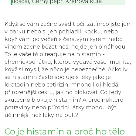
(losos), Černý pepř, Křenová kůra
Když se vám začne svědit oči, zatímco jste jen
v parku nebo si jen pohladili kočku, nebo
když vám po večeři s čerstvým sýrem nebo
vínom začne běžet nos, nejde jen o náhodu.
To je vaše tělo reaguje na histamin -
chemickou látku, kterou vydává vaše imunita,
když si myslí, že něco je nebezpečné. Ačkoliv
se histamin často spojuje s léky jako je
loratadin nebo cetirizin, mnoho lidí hledá
přirozenější cestu, jak ho blokovat. Co tedy
skutečně blokuje histamin? A proč některé
potraviny nebo přírodní látky mohou být
účinnější než léky na pult?
Co je histamin a proč ho tělo