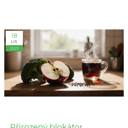
18
LIS
2025
Přirozený blokátor