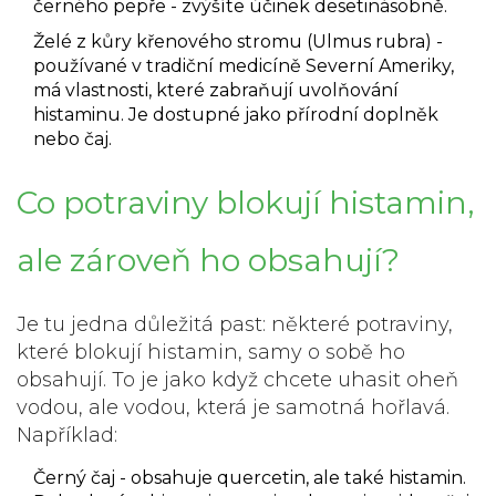
černého pepře - zvýšíte účinek desetinásobně.
Želé z kůry křenového stromu (Ulmus rubra)
-
používané v tradiční medicíně Severní Ameriky,
má vlastnosti, které zabraňují uvolňování
histaminu. Je dostupné jako přírodní doplněk
nebo čaj.
Co potraviny blokují histamin,
ale zároveň ho obsahují?
Je tu jedna důležitá past: některé potraviny,
které blokují histamin, samy o sobě ho
obsahují. To je jako když chcete uhasit oheň
vodou, ale vodou, která je samotná hořlavá.
Například:
Černý čaj
- obsahuje quercetin, ale také histamin.