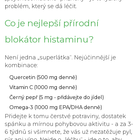
problém, který se dá léčit.
Co je nejlepší přírodní
blokátor histaminu?
Není jedna „superlátka“. Nejúčinnější je
kombinace:
Quercetin (500 mg denně)
Vitamin C (1000 mg denně)
Černý pepř (5 mg - přidávejte do jídel)
Omega-3 (1000 mg EPA/DHA denně)
Přidejte k tomu čerstvé potraviny, dostatek
spánku a mírnou pohybovou aktivitu - a za 3-
6 týdnů si všimnete, že vás už nezatěžuje pyl,
sýr ani víno. Nejde o „léčbu“ - jde o to, aby