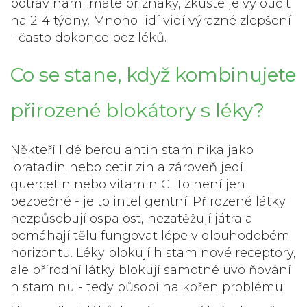
potravinami máte příznaky, zkuste je vyloučit
na 2-4 týdny. Mnoho lidí vidí výrazné zlepšení
- často dokonce bez léků.
Co se stane, když kombinujete
přirozené blokátory s léky?
Někteří lidé berou antihistaminika jako
loratadin nebo cetirizin a zároveň jedí
quercetin nebo vitamin C. To není jen
bezpečné - je to inteligentní. Přirozené látky
nezpůsobují ospalost, nezatěžují játra a
pomáhají tělu fungovat lépe v dlouhodobém
horizontu. Léky blokují histaminové receptory,
ale přírodní látky blokují samotné uvolňování
histaminu - tedy působí na kořen problému.