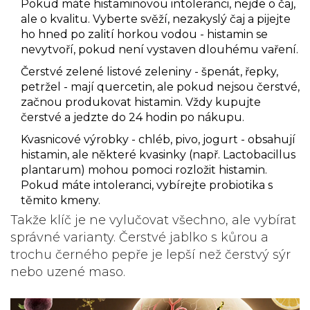
Pokud máte histaminovou intoleranci, nejde o čaj,
ale o kvalitu. Vyberte svěží, nezakyslý čaj a pijejte
ho hned po zalití horkou vodou - histamin se
nevytvoří, pokud není vystaven dlouhému vaření.
Čerstvé zelené listové zeleniny
- špenát, řepky,
petržel - mají quercetin, ale pokud nejsou čerstvé,
začnou produkovat histamin. Vždy kupujte
čerstvé a jedzte do 24 hodin po nákupu.
Kvasnicové výrobky
- chléb, pivo, jogurt - obsahují
histamin, ale některé kvasinky (např. Lactobacillus
plantarum) mohou pomoci rozložit histamin.
Pokud máte intoleranci, vybírejte probiotika s
těmito kmeny.
Takže klíč je ne vylučovat všechno, ale vybírat
správné varianty. Čerstvé jablko s kůrou a
trochu černého pepře je lepší než čerstvý sýr
nebo uzené maso.