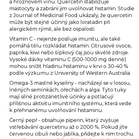
a hroznovém vínu. Quercetin stabilizuje
mastocyty a zabrání jim uvolňovat histamin. Studie
z
Journal of Medicinal Food
ukázaly, že quercetin
může být stejně účinný jako loratadin při
alergickém rýmě, ale bez ospalosti.
Vitamin C
- nejenže posiluje imunitu, ale také
pomáhá tělu rozkládat histamin. Citrusové ovoce,
paprika, kiwi nebo šípkový čaj jsou skvělé zdroje.
Vysoké dávky vitaminu C (500-1000 mg denně)
mohou snížit hladinu histaminu v krvi o 30-40 %
podle výzkumu z University of Western Australia.
Omega-3 mastné kyseliny
- nacházejí se v lososu,
lněných semínkách, ořechách a alga. Tyto tuky
mají silné protizánětlivé účinky a potlačují
přílišnou aktivitu imunitního systému, která vede
k přehnanému uvolňování histaminu.
Černý pepř
- obsahuje piperin, který zvyšuje
vstřebávání quercetinu až o 2000 %. Pokud jíte
červenou cibuli nebo jablka, přidejte k nim trochu