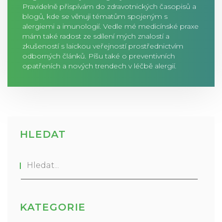
Pravidelně přispívám do zdravotnických časopisů a
blogů, kde se věnuji tématům spojeným s
alergiemi a imunologií. Vedle mé medicínské praxe
mám také radost ze sdílení mých znalostí a
zkušeností s laickou veřejností prostřednictvím
odborných článků. Píšu také o preventivních
opatřeních a nových trendech v léčbě alergií.
HLEDAT
KATEGORIE