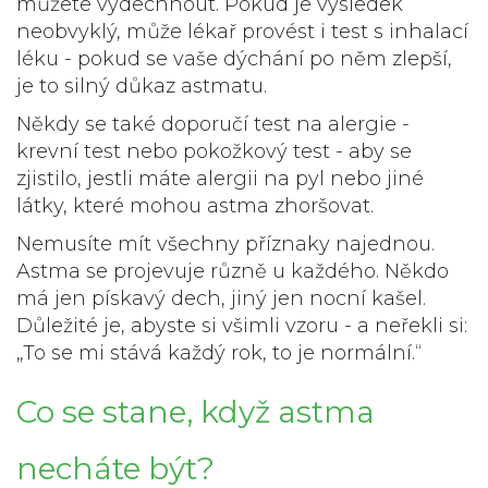
můžete vydechnout. Pokud je výsledek
neobvyklý, může lékař provést i test s inhalací
léku - pokud se vaše dýchání po něm zlepší,
je to silný důkaz astmatu.
Někdy se také doporučí test na alergie -
krevní test nebo pokožkový test - aby se
zjistilo, jestli máte alergii na pyl nebo jiné
látky, které mohou astma zhoršovat.
Nemusíte mít všechny příznaky najednou.
Astma se projevuje různě u každého. Někdo
má jen pískavý dech, jiný jen nocní kašel.
Důležité je, abyste si všimli vzoru - a neřekli si:
„To se mi stává každý rok, to je normální.“
Co se stane, když astma
necháte být?