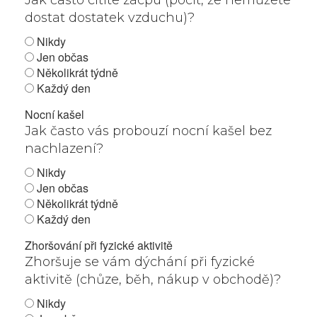
Jak často cítíte zácpu (pocit, že nemůžete
dostat dostatek vzduchu)?
Nikdy
Jen občas
Několikrát týdně
Každý den
Nocní kašel
Jak často vás probouzí nocní kašel bez
nachlazení?
Nikdy
Jen občas
Několikrát týdně
Každý den
Zhoršování při fyzické aktivitě
Zhoršuje se vám dýchání při fyzické
aktivitě (chůze, běh, nákup v obchodě)?
Nikdy