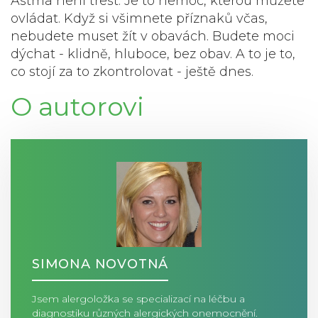
Astma není trest. Je to nemoc, kterou můžete
ovládat. Když si všimnete příznaků včas,
nebudete muset žít v obavách. Budete moci
dýchat - klidně, hluboce, bez obav. A to je to,
co stojí za to zkontrolovat - ještě dnes.
O autorovi
SIMONA NOVOTNÁ
Jsem alergoložka se specializací na léčbu a
diagnostiku různých alergických onemocnění.