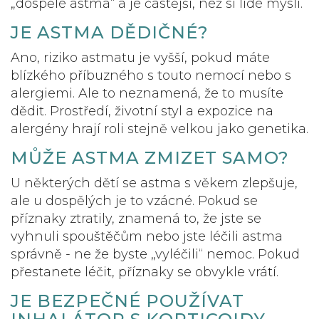
„dospělé astma“ a je častější, než si lidé myslí.
JE ASTMA DĚDIČNÉ?
Ano, riziko astmatu je vyšší, pokud máte
blízkého příbuzného s touto nemocí nebo s
alergiemi. Ale to neznamená, že to musíte
dědit. Prostředí, životní styl a expozice na
alergény hrají roli stejně velkou jako genetika.
MŮŽE ASTMA ZMIZET SAMO?
U některých dětí se astma s věkem zlepšuje,
ale u dospělých je to vzácné. Pokud se
příznaky ztratily, znamená to, že jste se
vyhnuli spouštěčům nebo jste léčili astma
správně - ne že byste „vyléčili“ nemoc. Pokud
přestanete léčit, příznaky se obvykle vrátí.
JE BEZPEČNÉ POUŽÍVAT