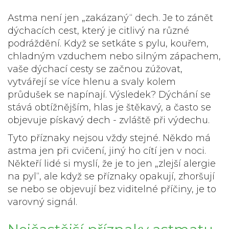
Astma není jen „zakázaný“ dech. Je to zánět
dýchacích cest, který je citlivý na různé
podráždění. Když se setkáte s pylu, kouřem,
chladným vzduchem nebo silným zápachem,
vaše dýchací cesty se začnou zúžovat,
vytvářejí se více hlenu a svaly kolem
průdušek se napínají. Výsledek? Dýchání se
stává obtížnějším, hlas je štěkavý, a často se
objevuje pískavý dech - zvláště při výdechu.
Tyto příznaky nejsou vždy stejné. Někdo má
astma jen při cvičení, jiný ho cítí jen v noci.
Někteří lidé si myslí, že je to jen „zlejší alergie
na pyl“, ale když se příznaky opakují, zhoršují
se nebo se objevují bez viditelné příčiny, je to
varovný signál.