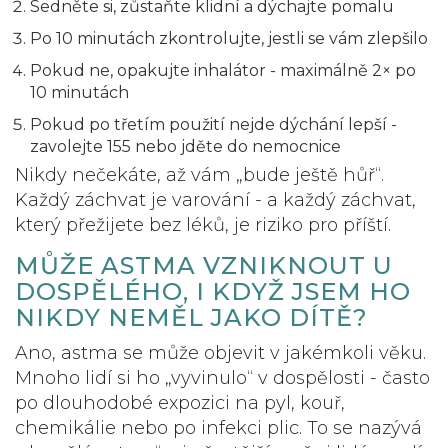
Sedněte si, zůstaňte klidní a dýchajte pomalu
Po 10 minutách zkontrolujte, jestli se vám zlepšilo
Pokud ne, opakujte inhalátor - maximálně 2× po
10 minutách
Pokud po třetím použití nejde dýchání lepší -
zavolejte 155 nebo jděte do nemocnice
Nikdy nečekáte, až vám „bude ještě hůř“.
Každý záchvat je varování - a každý záchvat,
který přežijete bez léků, je riziko pro příští.
MŮŽE ASTMA VZNIKNOUT U
DOSPĚLÉHO, I KDYŽ JSEM HO
NIKDY NEMĚL JAKO DÍTĚ?
Ano, astma se může objevit v jakémkoli věku.
Mnoho lidí si ho „vyvinulo“ v dospělosti - často
po dlouhodobé expozici na pyl, kouř,
chemikálie nebo po infekci plic. To se nazývá