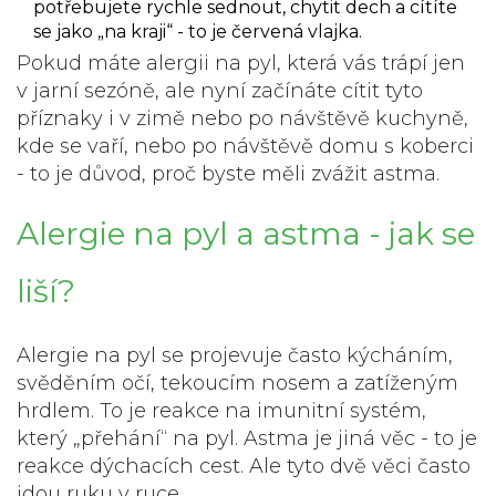
potřebujete rychle sednout, chytit dech a cítíte
se jako „na kraji“ - to je červená vlajka.
Pokud máte alergii na pyl, která vás trápí jen
v jarní sezóně, ale nyní začínáte cítit tyto
příznaky i v zimě nebo po návštěvě kuchyně,
kde se vaří, nebo po návštěvě domu s koberci
- to je důvod, proč byste měli zvážit astma.
Alergie na pyl a astma - jak se
liší?
Alergie na pyl se projevuje často kýcháním,
svěděním očí, tekoucím nosem a zatíženým
hrdlem. To je reakce na imunitní systém,
který „přehání“ na pyl. Astma je jiná věc - to je
reakce dýchacích cest. Ale tyto dvě věci často
jdou ruku v ruce.