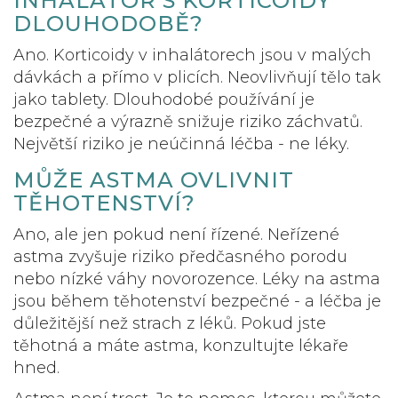
INHALÁTOR S KORTICOIDY
DLOUHODOBĚ?
Ano. Korticoidy v inhalátorech jsou v malých
dávkách a přímo v plicích. Neovlivňují tělo tak
jako tablety. Dlouhodobé používání je
bezpečné a výrazně snižuje riziko záchvatů.
Největší riziko je neúčinná léčba - ne léky.
MŮŽE ASTMA OVLIVNIT
TĚHOTENSTVÍ?
Ano, ale jen pokud není řízené. Neřízené
astma zvyšuje riziko předčasného porodu
nebo nízké váhy novorozence. Léky na astma
jsou během těhotenství bezpečné - a léčba je
důležitější než strach z léků. Pokud jste
těhotná a máte astma, konzultujte lékaře
hned.