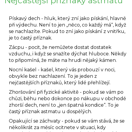
Nejčastější příznaky astmatu
Pískavý dech
- hluk, který zní jako pískání, hlavně
při výdechu. Není to jen „něco, co každý má“, když
se nachlazíte. Pokud to zní jako pískání z vnitřku,
je to častý příznak.
Zácpu
- pocit, že nemůžete dostat dostatek
vzduchu, i když se snažíte dýchat hluboce. Někdy
to připomíná, že máte na hrudi nějaký kámen.
Nocní kašel
- kašel, který vás probouzí v noci,
obvykle bez nachlazení. To je jeden z
nejčastějších příznaků, který lidé přehlížejí.
Zhoršování při fyzické aktivitě
- pokud se vám po
chůzi, běhu nebo dokonce po nákupu v obchodě
zhorší dech, není to „jen špatná kondice“. To je
častý příznak astmatu u dospělých.
Opakující se záchvaty
- pokud se vám stává, že se
několikrát za měsíc ocitnete v situaci, kdy