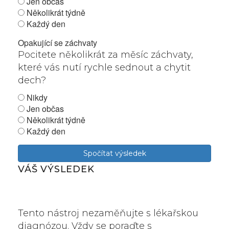
Jen občas
Několikrát týdně
Každý den
Opakující se záchvaty
Pocitete několikrát za měsíc záchvaty,
které vás nutí rychle sednout a chytit
dech?
Nikdy
Jen občas
Několikrát týdně
Každý den
Spočítat výsledek
VÁŠ VÝSLEDEK
Tento nástroj nezaměňujte s lékařskou
diagnózou. Vždy se poraďte s