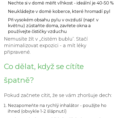
Nechte si v domě měřit vlhkost - ideální je 40-50 %
Neukládejte v domě koberce, které hromadí pyl
Při vysokém obsahu pylu v ovzduší (např. v
květnu) zůstaňte doma, zavřete okna a
používejte čističky vzduchu
Nemusíte žít v „čistém bublu“. Stačí
minimalizovat expozici - a mít léky
připravené.
Co dělat, když se cítíte
špatně?
Pokud začnete cítit, že se vám zhoršuje dech:
Nezapomeňte na rychlý inhalátor - použijte ho
ihned (obvykle 1-2 šlápnutí)