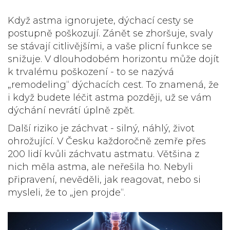
Když astma ignorujete, dýchací cesty se
postupně poškozují. Zánět se zhoršuje, svaly
se stávají citlivějšími, a vaše plicní funkce se
snižuje. V dlouhodobém horizontu může dojít
k trvalému poškození - to se nazývá
„remodeling“ dýchacích cest. To znamená, že
i když budete léčit astma později, už se vám
dýchání nevrátí úplně zpět.
Další riziko je záchvat - silný, náhlý, život
ohrožující. V Česku každoročně zemře přes
200 lidí kvůli záchvatu astmatu. Většina z
nich měla astma, ale neřešila ho. Nebyli
připravení, nevěděli, jak reagovat, nebo si
mysleli, že to „jen projde“.