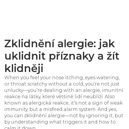
Zklidnění alergie: jak
uklidnit příznaky a žít
klidněji
When you feel your nose itching, eyes watering,
or throat scratchy without a cold, you’re not just
unlucky—you’re dealing with an
alergie
,
imunitní
reakce na látky, které většině lidí neublíží
. Also
known as
alergická reakce
, it’s not a sign of weak
immunity, but a misfired alarm system. And yes,
you can
zklidnění alergie
—not by ignoring it, but
by understanding what triggers it and how to
calm it down.