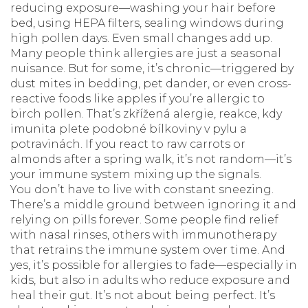
reducing exposure—washing your hair before
bed, using HEPA filters, sealing windows during
high pollen days. Even small changes add up.
Many people think allergies are just a seasonal
nuisance. But for some, it’s chronic—triggered by
dust mites in bedding, pet dander, or even cross-
reactive foods like apples if you’re allergic to
birch pollen. That’s
zkřížená alergie
,
reakce, kdy
imunita plete podobné bílkoviny v pylu a
potravinách
.
If you react to raw carrots or
almonds after a spring walk, it’s not random—it’s
your immune system mixing up the signals.
You don’t have to live with constant sneezing.
There’s a middle ground between ignoring it and
relying on pills forever. Some people find relief
with nasal rinses, others with immunotherapy
that retrains the immune system over time. And
yes, it’s possible for allergies to fade—especially in
kids, but also in adults who reduce exposure and
heal their gut. It’s not about being perfect. It’s