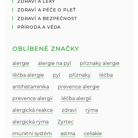
ZDRAVÍ A LÉKY
ZDRAVÍ A PÉČE O PLEŤ
ZDRAVÍ A BEZPEČNOST
PŘÍRODA A VĚDA
OBLÍBENÉ ZNAČKY
alergie
alergie na pyl
příznaky alergie
léčba alergie
pyl
příznaky
léčba
antihistaminika
prevence alergie
prevence alergií
léčba alergií
alergická reakce
zdraví
rýma
alergická rýma
Zyrtec
imunitní systém
astma
celiakie