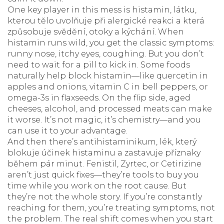
One key player in this mess is
histamin
,
látku,
kterou tělo uvolňuje při alergické reakci a která
způsobuje svědění, otoky a kýchání
.
When
histamin runs wild, you get the classic symptoms:
runny nose, itchy eyes, coughing. But you don’t
need to wait for a pill to kick in. Some foods
naturally help block histamin—like quercetin in
apples and onions, vitamin C in bell peppers, or
omega-3s in flaxseeds. On the flip side, aged
cheeses, alcohol, and processed meats can make
it worse. It’s not magic, it’s chemistry—and you
can use it to your advantage.
And then there’s
antihistaminikum
,
lék, který
blokuje účinek histaminu a zastavuje příznaky
během pár minut
.
Fenistil, Zyrtec, or Cetirizine
aren’t just quick fixes—they’re tools to buy you
time while you work on the root cause. But
they’re not the whole story. If you’re constantly
reaching for them, you’re treating symptoms, not
the problem. The real shift comes when you start