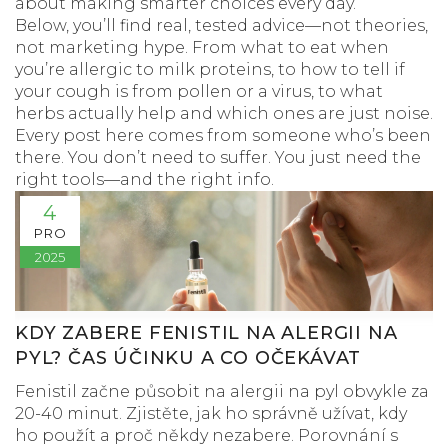
about making smarter choices every day.
Below, you’ll find real, tested advice—not theories,
not marketing hype. From what to eat when
you’re allergic to milk proteins, to how to tell if
your cough is from pollen or a virus, to what
herbs actually help and which ones are just noise.
Every post here comes from someone who’s been
there. You don’t need to suffer. You just need the
right tools—and the right info.
4
PRO
2025
KDY ZABERE FENISTIL NA ALERGII NA
PYL? ČAS ÚČINKU A CO OČEKÁVAT
Fenistil začne působit na alergii na pyl obvykle za
20-40 minut. Zjistěte, jak ho správně užívat, kdy
ho použít a proč někdy nezabere. Porovnání s