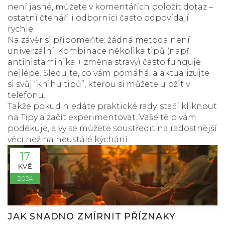
není jasné, můžete v komentářích položit dotaz –
ostatní čtenáři i odborníci často odpovídají
rychle.
Na závěr si připomeňte: žádná metoda není
univerzální. Kombinace několika tipů (např.
antihistaminika + změna stravy) často funguje
nejlépe. Sledujte, co vám pomáhá, a aktualizujte
si svůj “knihu tipů”, kterou si můžete uložit v
telefonu.
Takže pokud hledáte praktické rady, stačí kliknout
na
Tipy
a začít experimentovat. Vaše tělo vám
poděkuje, a vy se můžete soustředit na radostnější
věci než na neustálé kýchání.
17
KVĚ
2024
JAK SNADNO ZMÍRNIT PŘÍZNAKY