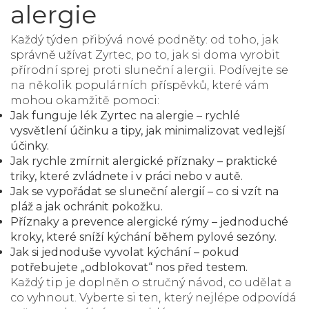
alergie
Každý týden přibývá nové podněty: od toho, jak
správně užívat Zyrtec, po to, jak si doma vyrobit
přírodní sprej proti sluneční alergii. Podívejte se
na několik populárních příspěvků, které vám
mohou okamžitě pomoci:
Jak funguje lék Zyrtec na alergie
– rychlé
vysvětlení účinku a tipy, jak minimalizovat vedlejší
účinky.
Jak rychle zmírnit alergické příznaky
– praktické
triky, které zvládnete i v práci nebo v autě.
Jak se vypořádat se sluneční alergií
– co si vzít na
pláž a jak ochránit pokožku.
Příznaky a prevence alergické rýmy
– jednoduché
kroky, které sníží kýchání během pylové sezóny.
Jak si jednoduše vyvolat kýchání
– pokud
potřebujete „odblokovat“ nos před testem.
Každý tip je doplněn o stručný návod, co udělat a
co vyhnout. Vyberte si ten, který nejlépe odpovídá