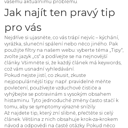
vašemu aktuálnímu problému.
Jak najít ten pravý tip
pro vás
Nejdříve si ujasněte, co vás trápí nejvíc – kýchání,
vyrážka, sluneční spálení nebo něco jiného. Pak
použijte filtry na našem webu: vyberte téma „Tipy“,
zvolte jazyk „cs“ a podívejte se na nejnovější
články. Všimněte si, že každý článek má
keywords
,
což vám usnadní vyhledávání.
Pokud nejste jistí, co zkusit, zkuste
nejpopulárnější tipy: např. pravidelně měňte
povlečení, používejte vzduchové čističe a
vyhýbejte se potravinám s vysokým obsahem
histaminu. Tyto jednoduché změny často stačí k
tomu, aby se symptomy výrazně snížily.
Až najdete tip, který zní slibně, přečtěte si celý
článek. Většina z nich obsahuje krok‑za‑krokem
návod a odpovědi na časté otázky. Pokud něco