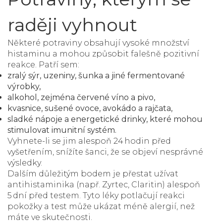
raději vyhnout
Některé potraviny obsahují vysoké množství
histaminu a mohou způsobit falešně pozitivní
reakce. Patří sem:
zralý sýr, uzeniny, šunka a jiné fermentované
výrobky,
alkohol, zejména červené víno a pivo,
kvasnice, sušené ovoce, avokádo a rajčata,
sladké nápoje a energetické drinky, které mohou
stimulovat imunitní systém.
Vyhnete-li se jim alespoň 24 hodin před
vyšetřením, snížíte šanci, že se objeví nesprávné
výsledky.
Dalším důležitým bodem je přestat užívat
antihistaminika (např. Zyrtec, Claritin) alespoň
5 dní před testem. Tyto léky potlačují reakci
pokožky a test může ukázat méně alergií, než
máte ve skutečnosti.