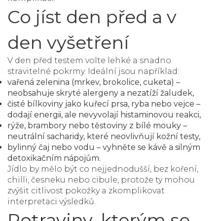
Co jíst den před a v
den vyšetření
V den před testem volte lehké a snadno
stravitelné pokrmy. Ideální jsou například:
vařená zelenina (mrkev, brokolice, cuketa) –
neobsahuje skryté alergeny a nezatíží žaludek,
čisté bílkoviny jako kuřecí prsa, ryba nebo vejce –
dodají energii, ale nevyvolají histaminovou reakci,
rýže, brambory nebo těstoviny z bílé mouky –
neutrální sacharidy, které neovlivňují kožní testy,
bylinný čaj nebo vodu – vyhněte se kávě a silným
detoxikačním nápojům.
Jídlo by mělo být co nejjednodušší, bez koření,
chilli, česneku nebo cibule, protože ty mohou
zvýšit citlivost pokožky a zkomplikovat
interpretaci výsledků.
Potraviny, kterým se