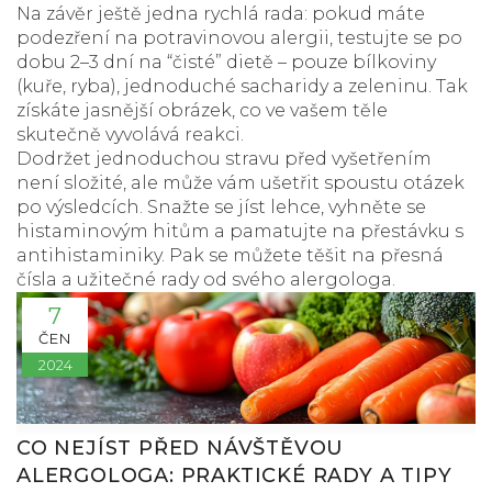
Na závěr ještě jedna rychlá rada: pokud máte
podezření na potravinovou alergii, testujte se po
dobu 2–3 dní na “čisté” dietě – pouze bílkoviny
(kuře, ryba), jednoduché sacharidy a zeleninu. Tak
získáte jasnější obrázek, co ve vašem těle
skutečně vyvolává reakci.
Dodržet jednoduchou stravu před vyšetřením
není složité, ale může vám ušetřit spoustu otázek
po výsledcích. Snažte se jíst lehce, vyhněte se
histaminovým hitům a pamatujte na přestávku s
antihistaminiky. Pak se můžete těšit na přesná
čísla a užitečné rady od svého alergologa.
7
ČEN
2024
CO NEJÍST PŘED NÁVŠTĚVOU
ALERGOLOGA: PRAKTICKÉ RADY A TIPY