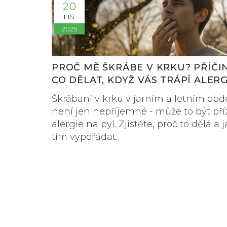
20
LIS
2025
PROČ MĚ ŠKRÁBE V KRKU? PŘÍČI
CO DĚLAT, KDYŽ VÁS TRÁPÍ ALERG
PYL
Škrábaní v krku v jarním a letním obd
není jen nepříjemné - může to být př
alergie na pyl. Zjistěte, proč to dělá a j
tím vypořádat.