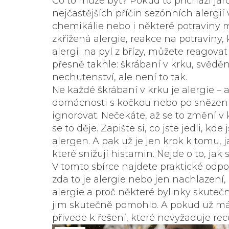
Co to může být? Pokud to přichází ja
nejčastějších příčin sezónních alergií
chemikálie nebo i některé potraviny mo
zkřížená alergie
,
reakce na potraviny, 
alergii na pyl z břízy, můžete reagova
přesně takhle: škrábaní v krku, svědění
nechutenství, ale není to tak.
Ne každé škrábaní v krku je alergie – a
domácnosti s kočkou nebo po snězení j
ignorovat. Nečekáte, až se to změní v
se to děje. Zapište si, co jste jedli, kd
alergen. A pak už je jen krok k tomu, 
které snižují histamin. Nejde o to, jak 
V tomto sbírce najdete praktické odpov
zda to je alergie nebo jen nachlazení,
alergie a proč některé bylinky skutečně
jim skutečně pomohlo. A pokud už mát
přivede k řešení, které nevyžaduje rec