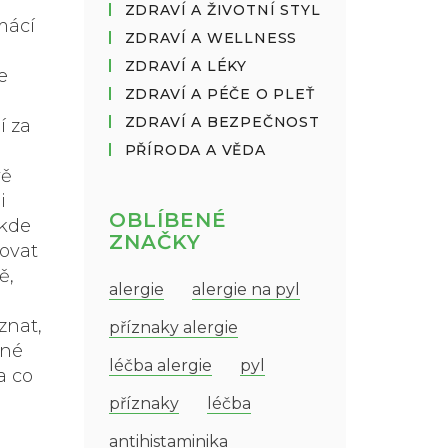
ZDRAVÍ A ŽIVOTNÍ STYL
mácí
ZDRAVÍ A WELLNESS
ZDRAVÍ A LÉKY
e
ZDRAVÍ A PÉČE O PLEŤ
ZDRAVÍ A BEZPEČNOST
í za
PŘÍRODA A VĚDA
vě
i
OBLÍBENÉ
 kde
ZNAČKY
kovat
ě,
alergie
alergie na pyl
znat,
příznaky alergie
ené
léčba alergie
pyl
a co
příznaky
léčba
antihistaminika