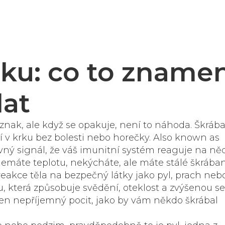
rku: co to zname
lat
íznak, ale když se opakuje, není to náhoda.
Škrába
 v krku bez bolesti nebo horečky
. Also known as
rovný signál, že váš imunitní systém reaguje na něc
emáte teplotu, nekýcháte, ale máte stálé škrábaní
eakce těla na bezpečný látky jako pyl, prach neb
u, která způsobuje svědění, oteklost a zvýšenou se
ten nepříjemný pocit, jako by vám někdo škrábal