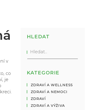
ná
HLEDAT
ní v
KATEGORIE
o, co
, je
ZDRAVÍ A WELLNESS
o
kreci
.
ZDRAVÍ A NEMOCI
ZDRAVÍ
ZDRAVÍ A VÝŽIVA