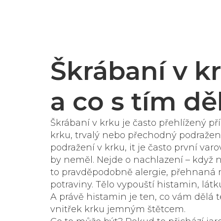
Škrábaní v k
a co s tím dě
Škrábaní v krku je často přehlížený př
krku
,
trvalý nebo přechodný podražení
podražení v krku
, it je často první va
by neměl.
Nejde o nachlazení – když n
to pravděpodobně
alergie
,
přehnaná r
potraviny
.
Tělo vypouští
histamin
,
látk
A právě histamin je ten, co vám dělá 
vnitřek krku jemným štětcem.