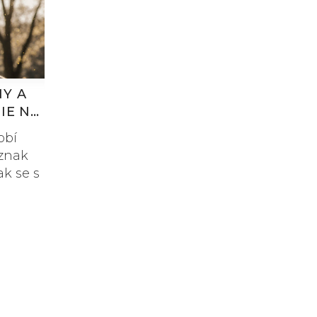
NY A
IE NA
obí
íznak
ak se s