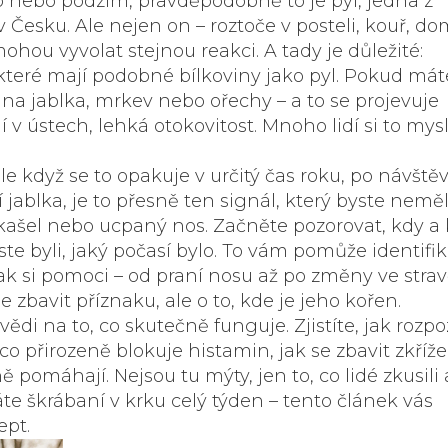
ro nebo podzim, pravděpodobně to je
pyl
,
jedna z
 v Česku
.
Ale nejen on – roztoče v posteli, kouř, do
hou vyvolat stejnou reakci. A tady je důležité:
které mají podobné bílkoviny jako pyl
.
Pokud mát
t na jablka, mrkev nebo ořechy – a to se projevuje
 v ústech, lehká otokovitost. Mnoho lidí si to mysl
le když se to opakuje v určitý čas roku, po návště
ablka, je to přesně ten signál, který byste neměl
 kašel nebo ucpaný nos. Začněte pozorovat, kdy a
e jste byli, jaký počasí bylo. To vám pomůže identifi
jak si pomoci – od praní nosu až po změny ve strav
se zbavit příznaku, ale o to, kde je jeho kořen.
ědi na to, co skutečně funguje. Zjistíte, jak rozpo
 co přirozeně blokuje histamin, jak se zbavit zkříž
 pomáhají. Nejsou tu mýty, jen to, co lidé zkusili 
e škrábaní v krku celý týden – tento článek vás
ept.