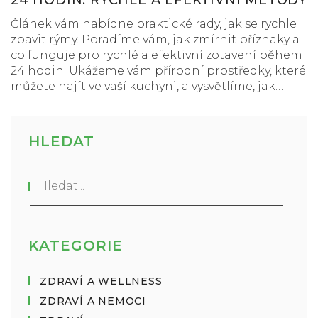
24 HODIN: RYCHLÉ A EFEKTIVNÍ METODY
Článek vám nabídne praktické rady, jak se rychle
zbavit rýmy. Poradíme vám, jak zmírnit příznaky a
co funguje pro rychlé a efektivní zotavení během
24 hodin. Ukážeme vám přírodní prostředky, které
můžete najít ve vaší kuchyni, a vysvětlíme, jak
prevence pomáhá udržet rýmu na uzdě
dlouhodobě.
HLEDAT
KATEGORIE
ZDRAVÍ A WELLNESS
ZDRAVÍ A NEMOCI