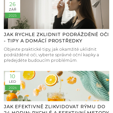
26
ZÁŘ
2025
JAK RYCHLE ZKLIDNIT PODRÁŽDĚNÉ OČI
- TIPY A DOMÁCÍ PROSTŘEDKY
Objevte praktické tipy, jak okamžitě uklidnit
podrážděné oči, vyberte správné oční kapky a
předejděte budoucím problémům.
10
LED
2024
JAK EFEKTIVNĚ ZLIKVIDOVAT RÝMU DO