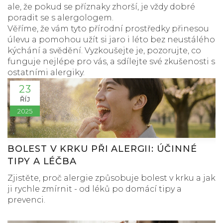
ale, že pokud se příznaky zhorší, je vždy dobré
poradit se s alergologem.
Věříme, že vám tyto přírodní prostředky přinesou
úlevu a pomohou užít si jaro i léto bez neustálého
kýchání a svědění. Vyzkoušejte je, pozorujte, co
funguje nejlépe pro vás, a sdílejte své zkušenosti s
ostatními alergiky.
23
ŘÍJ
2025
BOLEST V KRKU PŘI ALERGII: ÚČINNÉ
TIPY A LÉČBA
Zjistěte, proč alergie způsobuje bolest v krku a jak
ji rychle zmírnit - od léků po domácí tipy a
prevenci.