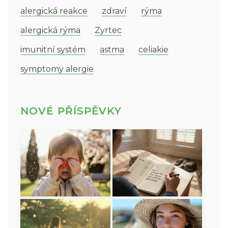
alergická reakce
zdraví
rýma
alergická rýma
Zyrtec
imunitní systém
astma
celiakie
symptomy alergie
NOVÉ PŘÍSPĚVKY