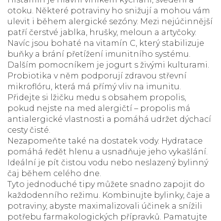
otoku. Některé potraviny ho snižují a mohou vám
ulevit i během alergické sezóny. Mezi nejúčinnější
patří čerstvé jablka, hrušky, meloun a artyčoky.
Navíc jsou bohaté na vitamín C, který stabilizuje
buňky a brání přetížení imunitního systému.
Dalším pomocníkem je jogurt s živými kulturami.
Probiotika v něm podporují zdravou střevní
mikroflóru, která má přímý vliv na imunitu.
Přidejte si lžičku medu s obsahem propolis,
pokud nejste na med alergičtí – propolis má
antialergické vlastnosti a pomáhá udržet dýchací
cesty čisté.
Nezapomeňte také na dostatek vody. Hydratace
pomáhá ředět hlenu a usnadňuje jeho vykašlání.
Ideální je pít čistou vodu nebo neslazený bylinný
čaj během celého dne.
Tyto jednoduché tipy můžete snadno zapojit do
každodenního režimu. Kombinujte bylinky, čaje a
potraviny, abyste maximalizovali účinek a snížili
potřebu farmakologických přípravků. Pamatujte