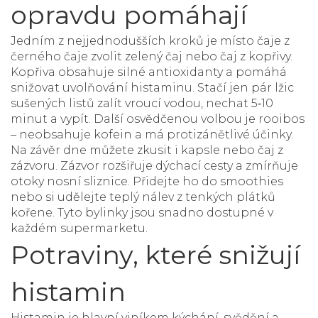
opravdu pomáhají
Jedním z nejjednodušších kroků je místo čaje z
černého čaje zvolit zelený čaj nebo čaj z kopřivy.
Kopřiva obsahuje silné antioxidanty a pomáhá
snižovat uvolňování histaminu. Stačí jen pár lžic
sušených listů zalít vroucí vodou, nechat 5‑10
minut a vypít. Další osvědčenou volbou je rooibos
– neobsahuje kofein a má protizánětlivé účinky.
Na závěr dne můžete zkusit i kapsle nebo čaj z
zázvoru. Zázvor rozšiřuje dýchací cesty a zmírňuje
otoky nosní sliznice. Přidejte ho do smoothies
nebo si udělejte teplý nálev z tenkých plátků
kořene. Tyto bylinky jsou snadno dostupné v
každém supermarketu.
Potraviny, které snižují
histamin
Histamin je hlavní viníkem kýchání, svědění a