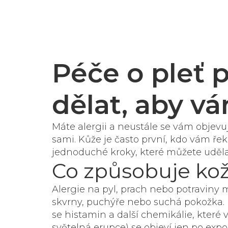
Péče o pleť p
dělat, aby v
Máte alergii a neustále se vám objevuj
sami. Kůže je často první, kdo vám řek
jednoduché kroky, které můžete uděla
Co způsobuje kož
Alergie na pyl, prach nebo potraviny 
skvrny, puchýře nebo suchá pokožka. 
se histamin a další chemikálie, které v
světelná erupce) se objeví jen po exp