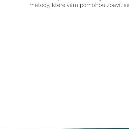
metody, které vám pomohou zbavit s
vyrážky a navrátit zdravý vzhled vaší pl