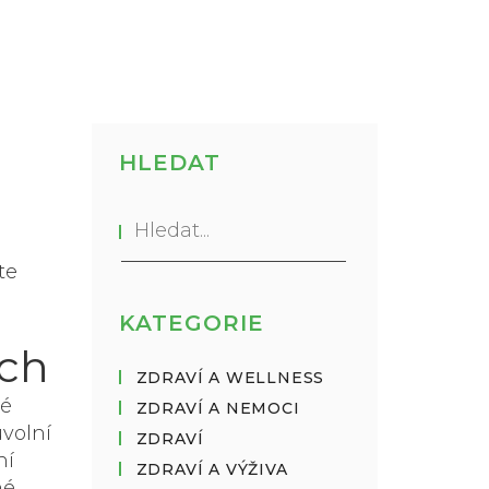
HLEDAT
a
te
KATEGORIE
ích
ZDRAVÍ A WELLNESS
né
ZDRAVÍ A NEMOCI
volní
ZDRAVÍ
ní
ZDRAVÍ A VÝŽIVA
né