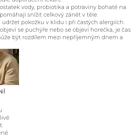
statek vody, probiotika a potraviny bohaté na
omáhají snížit celkový zánět v těle.
ržet pokožku v klidu i při častých alergiích.
 objeví se puchýře nebo se objeví horečka, je čas
ť může být rozdílem mezi nepříjemným dnem a
NÍ
u
livé
t.
ené