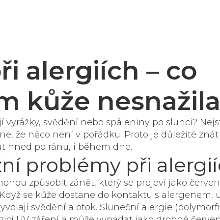
ři alergiích – co
ám kůže nesnažil
í vyrážky, svědění nebo spáleniny po slunci? Nejs
ne, že něco není v pořádku. Proto je důležité znát
t hned po ránu, i během dne.
ní problémy při alergi
mohou způsobit zánět, který se projeví jako červe
Když se kůže dostane do kontaktu s alergenem, u
yvolají svědění a otok. Sluneční alergie (polymorf
ozici UV záření a může vypadat jako drobné červe