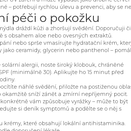
é – potřebují rychlou úlevu a prevenci, aby se neš
í péči o pokožku
ýdla dráždí kůži a zhoršují svědění. Doporučuji čis
ě s obsahem aloe nebo ovesných extraktů.
ní nebo sprše vmasírujte hydratační krém, kter
ky jako ceramidy, glycerin nebo panthenol – pomá
olární alergii, noste široký klobouk, chráněné
SPF (minimálně 30). Aplikujte ho 15 minut před
odiny.
cítíte náhlé svědění, přiložte na postiženou obla
okamžitě sníží zánět a zmírní nepříjemný pocit.
o konkrétně vám způsobuje vyrážky – může to být
ledujte si deník symptomů a podělte se o něj s
u krémy, které obsahují lokální antihistaminika.
odle doporučení lékaře.