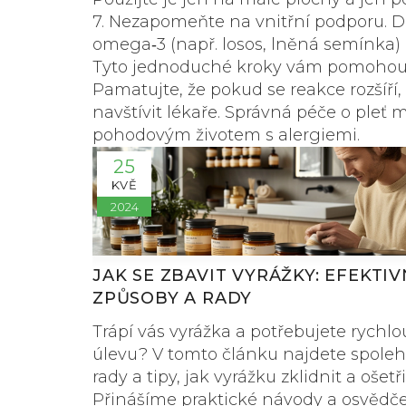
7.
Nezapomeňte na vnitřní podporu.
Do
omega‑3 (např. losos, lněná semínka) p
Tyto jednoduché kroky vám pomohou ud
Pamatujte, že pokud se reakce rozšíří,
navštívit lékaře. Správná péče o ple
pohodovým životem s alergiemi.
25
KVĚ
2024
JAK SE ZBAVIT VYRÁŽKY: EFEKTIV
ZPŮSOBY A RADY
Trápí vás vyrážka a potřebujete rychlo
úlevu? V tomto článku najdete spoleh
rady a tipy, jak vyrážku zklidnit a ošetři
Přinášíme praktické návody a osvědč