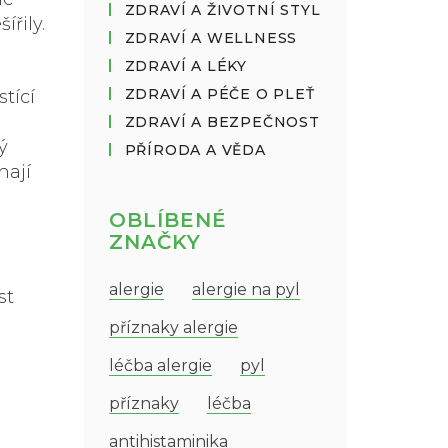
ZDRAVÍ A ŽIVOTNÍ STYL
ířily.
ZDRAVÍ A WELLNESS
ZDRAVÍ A LÉKY
ZDRAVÍ A PÉČE O PLEŤ
tící
ZDRAVÍ A BEZPEČNOST
ý
PŘÍRODA A VĚDA
hají
OBLÍBENÉ
ZNAČKY
alergie
alergie na pyl
st
příznaky alergie
léčba alergie
pyl
příznaky
léčba
antihistaminika