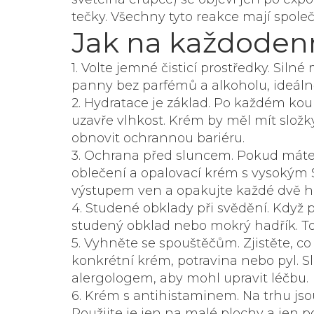
tečky. Všechny tyto reakce mají společn
Jak na každodenn
1.
Volte jemné čisticí prostředky.
Silné m
panny bez parfémů a alkoholu, ideáln
2.
Hydratace je základ.
Po každém koupá
uzavře vlhkost. Krém by měl mít slož
obnovit ochrannou bariéru.
3.
Ochrana před sluncem.
Pokud máte s
oblečení a opalovací krém s vysokým 
výstupem ven a opakujte každé dvě h
4.
Studené obklady při svědění.
Když po
studený obklad nebo mokrý hadřík. To 
5.
Vyhněte se spouštěčům.
Zjistěte, c
konkrétní krém, potravina nebo pyl. S
alergologem, aby mohl upravit léčbu.
6.
Krém s antihistaminem.
Na trhu jso
Použijte je jen na malé plochy a jen p