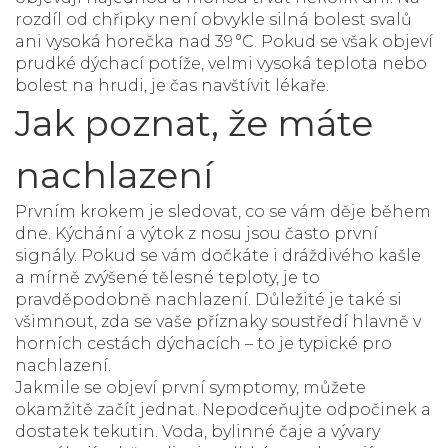
rozdíl od chřipky není obvykle silná bolest svalů
ani vysoká horečka nad 39 °C. Pokud se však objeví
prudké dýchací potíže, velmi vysoká teplota nebo
bolest na hrudi, je čas navštívit lékaře.
Jak poznat, že máte
nachlazení
Prvním krokem je sledovat, co se vám děje během
dne. Kýchání a výtok z nosu jsou často první
signály. Pokud se vám dočkáte i dráždivého kašle
a mírně zvýšené tělesné teploty, je to
pravděpodobně nachlazení. Důležité je také si
všimnout, zda se vaše příznaky soustředí hlavně v
horních cestách dýchacích – to je typické pro
nachlazení.
Jakmile se objeví první symptomy, můžete
okamžitě začít jednat. Nepodceňujte odpočinek a
dostatek tekutin. Voda, bylinné čaje a vývary