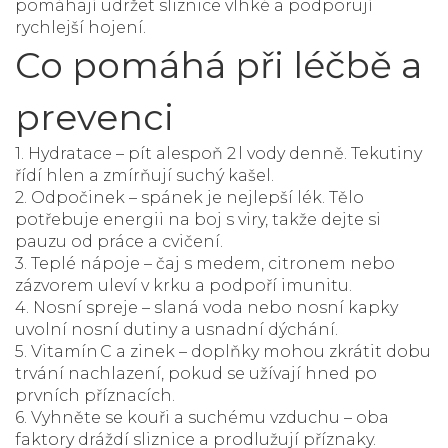
pomáhají udržet sliznice vlhké a podporují
rychlejší hojení.
Co pomáhá při léčbě a
prevenci
1.
Hydratace
– pít alespoň 2 l vody denně. Tekutiny
řídí hlen a zmírňují suchý kašel.
2.
Odpočinek
– spánek je nejlepší lék. Tělo
potřebuje energii na boj s viry, takže dejte si
pauzu od práce a cvičení.
3.
Teplé nápoje
– čaj s medem, citronem nebo
zázvorem uleví v krku a podpoří imunitu.
4.
Nosní spreje
– slaná voda nebo nosní kapky
uvolní nosní dutiny a usnadní dýchání.
5.
Vitamín C a zinek
– doplňky mohou zkrátit dobu
trvání nachlazení, pokud se užívají hned po
prvních příznacích.
6.
Vyhněte se kouři a suchému vzduchu
– oba
faktory dráždí sliznice a prodlužují příznaky.