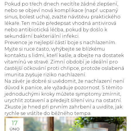
Pokud po třech dnech necítíte žádné zlepšení,
nebo se objeví nová komplikace (např. ucpaný
sinus, bolest ucha), zvažte návštěvu praktického
lékaře. Ten může předepsat vhodná antivirová
nebo antibiotická léčba, pokud by došlo k
sekundární bakteriální infekci.
Prevence je nejlepší částí boje s nachlazením.
Myjte si ruce často, vyhýbejte se blízkému
kontaktu s lidmi, kteří kašle, a dbejte na dostatek
vitamínů ve stravě. Zimní období je ideální pro
častější očkování proti chřipce, protože oslabená
imunita zvyšuje riziko nachlazení.
Na závěr je dobré si uvědomit, že nachlazení není
důvod k panice, ale vyžaduje pozornost. S těmito
jednoduchými kroky můžete symptomy zmírnit,
urychlit zotavení a předejít šíření viru na ostatní.
Zkuste je hned při prvním zahrbení a uvidíte, jak
rychle se vrátíte do běžného tempa.
17
ÚNO