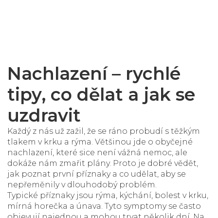
Nachlazení – rychlé
tipy, co dělat a jak se
uzdravit
Každý z nás už zažil, že se ráno probudí s těžkým
tlakem v krku a rýma. Většinou jde o obyčejné
nachlazení, které sice není vážná nemoc, ale
dokáže nám zmařit plány. Proto je dobré vědět,
jak poznat první příznaky a co udělat, aby se
nepřeměnily v dlouhodobý problém.
Typické příznaky jsou rýma, kýchání, bolest v krku,
mírná horečka a únava. Tyto symptomy se často
objevují najednou a mohou trvat několik dní. Na