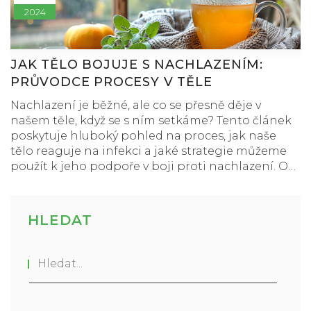
2024
JAK TĚLO BOJUJE S NACHLAZENÍM:
PRŮVODCE PROCESY V TĚLE
Nachlazení je běžné, ale co se přesně děje v
našem těle, když se s ním setkáme? Tento článek
poskytuje hluboký pohled na proces, jak naše
tělo reaguje na infekci a jaké strategie můžeme
použít k jeho podpoře v boji proti nachlazení. Od
počátečního vstupu virů do organismu, přes
imunitní odpověď až po obnovu zdraví, se dozvíte,
jak nachlazení ovlivňuje různé systémy v našem
HLEDAT
těle a jak je můžeme efektivně podporovat.