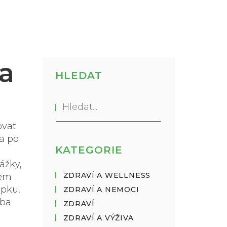
 a
HLEDAT
ovat
ba po
KATEGORIE
ážky,
ZDRAVÍ A WELLNESS
rém
epku
,
ZDRAVÍ A NEMOCI
Oba
ZDRAVÍ
ZDRAVÍ A VÝŽIVA