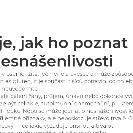
je, jak ho poznat
nesnášenlivosti
í v pšenici, žitě, ječmene a ovesce a může způsob
wn as
gluten
, it je součástí tisíců potravin, od chle
ni neuvědomíte.
tálé pálení žáhy, průjem, únavu nebo dokonce vyr
ůže být
celiakie
,
autoimunní onemocnění, při kte
ůli lepku
. Nebo se může jednat o
nesnášenlivost l
íjemné příznaky, ale nepoškozuje střevo trvalě
. 
klíčový — celiakie vyžaduje přísnou a trvalou