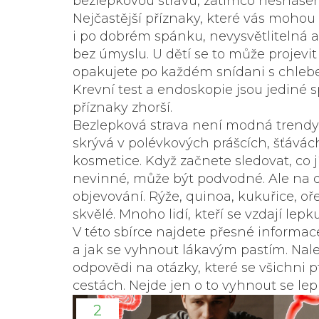
bezlepkovou stravu, zatímco nesnáše
Nejčastější příznaky, které vás moho
i po dobrém spánku, nevysvětlitelná 
bez úmyslu. U dětí se to může projevi
opakujete po každém snídani s chlebe
Krevní test a endoskopie jsou jediné s
příznaky zhorší.
Bezlepková strava není modná trendy, 
skrývá v polévkových prášcích, šťává
kosmetice. Když začnete sledovat, co jít
nevinné, může být podvodné. Ale na d
objevování. Rýže, quinoa, kukuřice, o
skvělé. Mnoho lidí, kteří se vzdají lepku
V této sbírce najdete přesné informace 
a jak se vyhnout lákavým pastím. Nalez
odpovědi na otázky, které se všichni pt
cestách. Nejde jen o to vyhnout se lepku
2