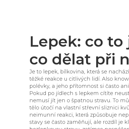
Lepek: co to 
co dělat při 
Je to
lepek
,
bílkovina, která se nacház
těžké reakce u citlivých lidí
. Also kno
polévky, a jeho přítomnost si často a
Pokud po jídlech s lepkem cítíte neus
nemusí jít jen o špatnou stravu. To m
tělo útočí na vlastní střevní sliznici kv
neimunní reakci, která způsobuje nepř
stavy se často zaměňují, ale rozdíl je 