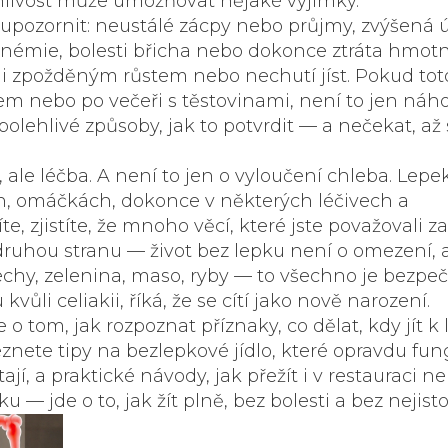
nlivost může umožňovat nějaké výjimky.
u upozornit: neustálé zácpy nebo průjmy, zvýšená
anémie, bolesti břicha nebo dokonce ztráta hmotn
t i zpožděným růstem nebo nechutí jíst. Pokud tot
m nebo po večeři s těstovinami, není to jen náh
polehlivé způsoby, jak to potvrdit — a nečekat, až
ale léčba. A není to jen o vyloučení chleba. Lepe
ch, omáčkách, dokonce v některých léčivech a
e, zjistíte, že mnoho věcí, které jste považovali za
ruhou stranu — život bez lepku není o omezení, a
řechy, zelenina, maso, ryby — to všechno je bezpe
 kvůli celiakii, říká, že se cítí jako nově narození.
o tom, jak rozpoznat příznaky, co dělat, kdy jít k 
nete tipy na bezlepkové jídlo, které opravdu fung
ají, a praktické návody, jak přežít i v restauraci n
 — jde o to, jak žít plně, bez bolesti a bez nejisto