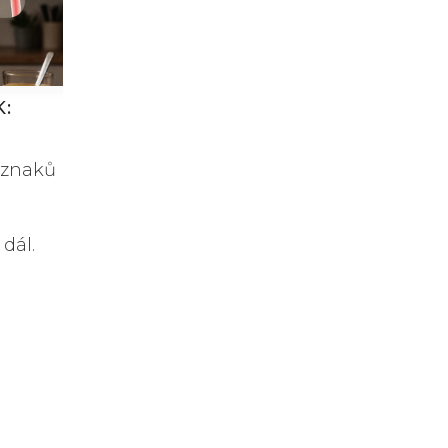
K:
íznaků
dál.