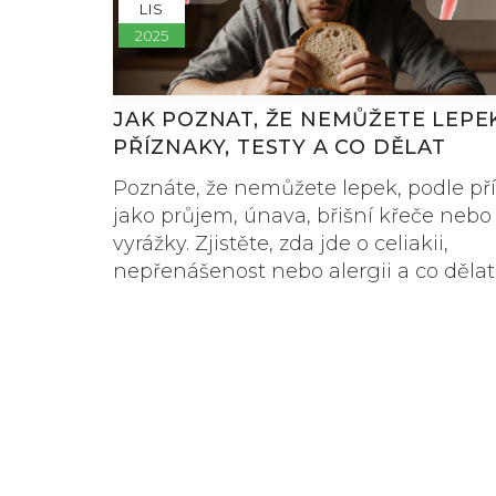
LIS
2025
JAK POZNAT, ŽE NEMŮŽETE LEPE
PŘÍZNAKY, TESTY A CO DĚLAT
Poznáte, že nemůžete lepek, podle př
jako průjem, únava, břišní křeče nebo
vyrážky. Zjistěte, zda jde o celiakii,
nepřenášenost nebo alergii a co dělat 