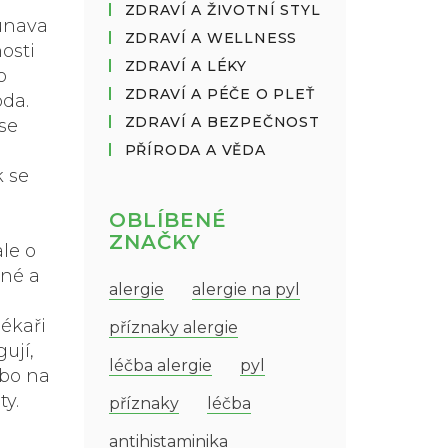
ZDRAVÍ A ŽIVOTNÍ STYL
 únava
ZDRAVÍ A WELLNESS
osti
ZDRAVÍ A LÉKY
o
ZDRAVÍ A PÉČE O PLEŤ
oda.
ZDRAVÍ A BEZPEČNOST
 se
PŘÍRODA A VĚDA
k se
OBLÍBENÉ
ZNAČKY
le o
čné a
alergie
alergie na pyl
lékaři
příznaky alergie
ují,
léčba alergie
pyl
ebo na
ty.
příznaky
léčba
antihistaminika