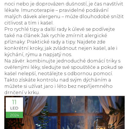
noci nebo je doprovázen dušností, je čas navštívit
lékaře. Imunoterapie – pravidelné podávání
malých dávek alergenu – může dlouhodobě snížit
citlivost a tím i kašel.
Pro rychlé tipy a další rady k úlevě se podívejte
také na článek
Jak rychle zmírnit alergické
příznaky: Praktické rady a tipy
. Najdete zde
konkrétní kroky, jak zvládnout nejen kašel, ale i
kýchání, rýmu a napjatý nos.
Na závěr: kombinujte jednoduché domácí triky s
ověřenými léky, sledujte své spouštěče a pokud se
kašel nelepší, neotálejte s odbornou pomocí.
Takto získáte kontrolu nad svým dýcháním a
můžete si užívat jaro i léto bez nepříjemného
drnčení v krku.
11
LED
2024