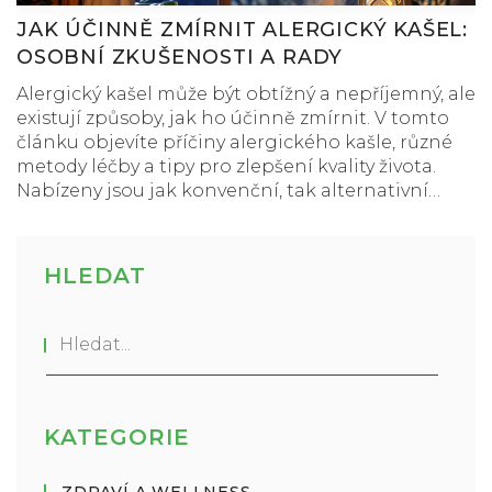
JAK ÚČINNĚ ZMÍRNIT ALERGICKÝ KAŠEL:
OSOBNÍ ZKUŠENOSTI A RADY
Alergický kašel může být obtížný a nepříjemný, ale
existují způsoby, jak ho účinně zmírnit. V tomto
článku objevíte příčiny alergického kašle, různé
metody léčby a tipy pro zlepšení kvality života.
Nabízeny jsou jak konvenční, tak alternativní
přístupy, včetně vhodných změn životního stylu a
domácích prostředků, které mohou sloužit jako
doplňková terapie.
HLEDAT
KATEGORIE