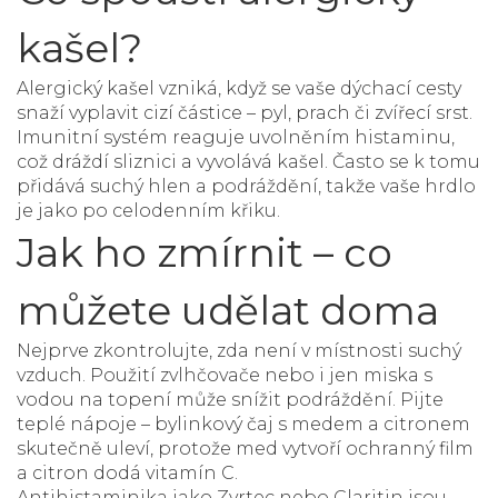
kašel?
Alergický kašel vzniká, když se vaše dýchací cesty
snaží vyplavit cizí částice – pyl, prach či zvířecí srst.
Imunitní systém reaguje uvolněním histaminu,
což dráždí sliznici a vyvolává kašel. Často se k tomu
přidává suchý hlen a podráždění, takže vaše hrdlo
je jako po celodenním křiku.
Jak ho zmírnit – co
můžete udělat doma
Nejprve zkontrolujte, zda není v místnosti suchý
vzduch. Použití zvlhčovače nebo i jen miska s
vodou na topení může snížit podráždění. Pijte
teplé nápoje – bylinkový čaj s medem a citronem
skutečně uleví, protože med vytvoří ochranný film
a citron dodá vitamín C.
Antihistaminika jako Zyrtec nebo Claritin jsou