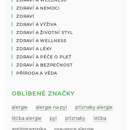
ZDRAVÍ A WELLNESS
ZDRAVÍ A NEMOCI
ZDRAVÍ
ZDRAVÍ A VÝŽIVA
ZDRAVÍ A ŽIVOTNÍ STYL
ZDRAVÍ A WELLNESS
ZDRAVÍ A LÉKY
ZDRAVÍ A PÉČE O PLEŤ
ZDRAVÍ A BEZPEČNOST
PŘÍRODA A VĚDA
OBLÍBENÉ ZNAČKY
alergie
alergie na pyl
příznaky alergie
léčba alergie
pyl
příznaky
léčba
antihistaminika
prevence alergie