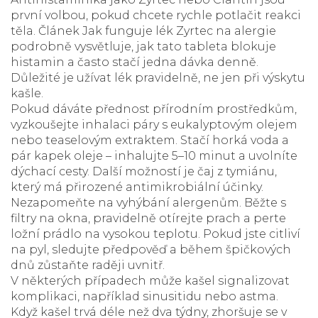
první volbou, pokud chcete rychle potlačit reakci
těla. Článek
Jak funguje lék Zyrtec na alergie
podrobně vysvětluje, jak tato tableta blokuje
histamin a často stačí jedna dávka denně.
Důležité je užívat lék pravidelně, ne jen při výskytu
kašle.
Pokud dáváte přednost přírodním prostředkům,
vyzkoušejte inhalaci páry s eukalyptovým olejem
nebo teaselovým extraktem. Stačí horká voda a
pár kapek oleje – inhalujte 5–10 minut a uvolníte
dýchací cesty. Další možností je čaj z tymiánu,
který má přirozené antimikrobiální účinky.
Nezapomeňte na vyhýbání alergenům. Běžte s
filtry na okna, pravidelně otírejte prach a perte
ložní prádlo na vysokou teplotu. Pokud jste citliví
na pyl, sledujte předpověď a během špičkových
dnů zůstaňte raději uvnitř.
V některých případech může kašel signalizovat
komplikaci, například sinusitidu nebo astma.
Když kašel trvá déle než dva týdny, zhoršuje se v