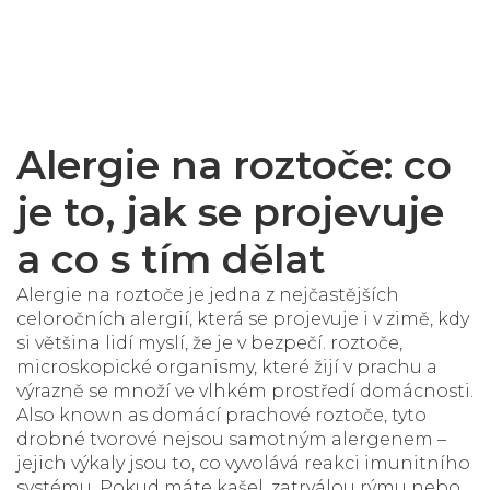
Alergie na roztoče: co
je to, jak se projevuje
a co s tím dělat
Al
ergie na roztoče
je jedna z nejčastějších
celoročních alergií, která se projevuje i v zimě, kdy
si většina lidí myslí, že je v bezpečí.
roztoče
,
microskopické organismy, které žijí v prachu a
výrazně se množí ve vlhkém prostředí domácnosti
.
Also known as
domácí prachové roztoče
, tyto
drobné tvorové nejsou samotným alergenem –
jejich výkaly jsou to, co vyvolává reakci imunitního
systému. Pokud máte kašel, zatrválou rýmu nebo