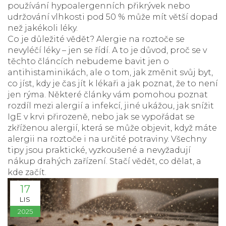
používání hypoalergenních přikrývek nebo
udržování vlhkosti pod 50 % může mít větší dopad
než jakékoli léky.
Co je důležité vědět? Alergie na roztoče se
nevyléčí léky – jen se řídí. A to je důvod, proč se v
těchto článcích nebudeme bavit jen o
antihistaminikách, ale o tom, jak změnit svůj byt,
co jíst, kdy je čas jít k lékaři a jak poznat, že to není
jen rýma. Některé články vám pomohou poznat
rozdíl mezi alergií a infekcí, jiné ukážou, jak snížit
IgE v krvi přirozeně, nebo jak se vypořádat se
zkříženou alergií, která se může objevit, když máte
alergii na roztoče i na určité potraviny. Všechny
tipy jsou praktické, vyzkoušené a nevyžadují
nákup drahých zařízení. Stačí vědět, co dělat, a
kde začít.
17
LIS
2025