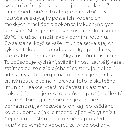
svědění očí celý rok, není to jen „nachlazení“ –
pravděpodobně je to
alergie na roztoče
.
Tyto
roztoče se skrývají v postelích, kobercích,
měkkých hračkách a dokonce i v kuchyňských
utěrkách. Stačí jen malá vlhkost a teplota kolem
20 °C – a už se množí jako v parním kotelnu.
Co se stane, když se vaše imunita setká s jejich
výkaly? Tělo začne produkovat IgE protilátky,
které aktivují mastné buňky a uvolňují histamin.
To způsobuje kýchání, svědění nosu, zatrválý kašel,
zatímco oči se slzí a dýchání se ztěžuje. Někteří
lidé si myslí, že alergie na roztoče je jen „příliš
citlivý nos“, ale to není pravda. Toto je skutečná
imunitní reakce, která může vést i k astmatu,
pokud ji ignorujete. A to je důvod, proč je důležité
rozumět tomu,
jak se projevuje alergie v
domácnosti
,
jak roztoče pronikají do každého
koutku domu a jak je možné jejich výskyt snížit
.
Nejde jen o čištění – jde o změnu prostředí.
Například výměna koberců za tvrdé podlahy,