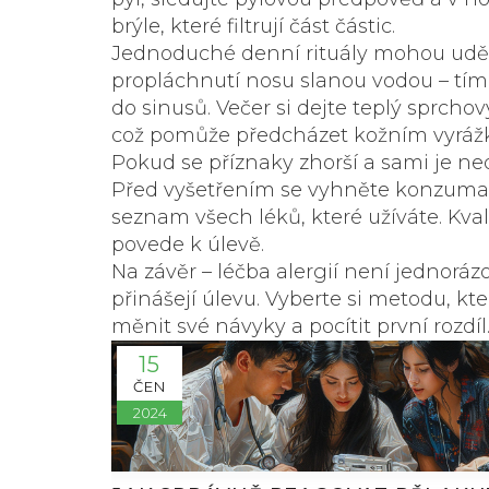
brýle, které filtrují část částic.
Jednoduché denní rituály mohou udělat
propláchnutí nosu slanou vodou – tím 
do sinusů. Večer si dejte teplý sprchov
což pomůže předcházet kožním vyráž
Pokud se příznaky zhorší a sami je ne
Před vyšetřením se vyhněte konzumaci 
seznam všech léků, které užíváte. Kva
povede k úlevě.
Na závěr – léčba alergií není jednorá
přinášejí úlevu. Vyberte si metodu, kt
měnit své návyky a pocítit první rozdíl
15
ČEN
2024