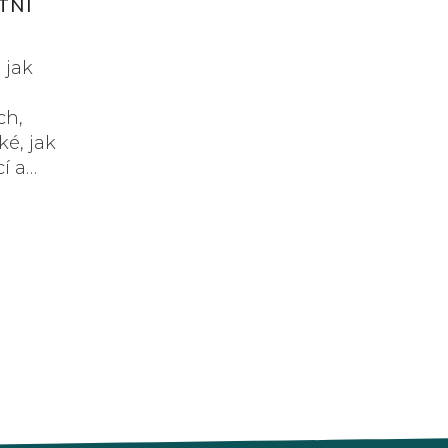
TNÍ
 jak
ch,
ké, jak
í a
praveni