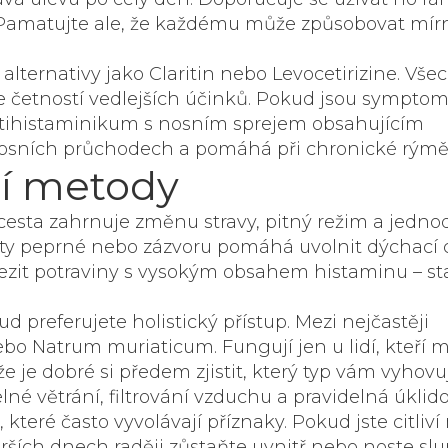
. Pamatujte ale, že každému může způsobovat mír
alternativy jako
Claritin
nebo
Levocetirizine
. Vše
e četností vedlejších účinků. Pokud jsou sympto
tihistaminikum s nosním sprejem obsahujícím
v nosních průchodech a pomáhá při chronické rýmě
cí metody
ní cesta zahrnuje změnu stravy, pitný režim a jedn
áty peprné nebo zázvoru pomáhá uvolnit dýchací 
mezit potraviny s vysokým obsahem histaminu – st
 preferujete holistický přístup. Mezi nejčastěji
ebo
Natrum muriaticum
. Fungují jen u lidí, kteří m
že je dobré si předem zjistit, který typ vám vyhovu
né větrání, filtrování vzduchu a pravidelná úklid
 které často vyvolávají příznaky. Pokud jste citliví
orších dnech raději zůstaňte uvnitř nebo noste sl