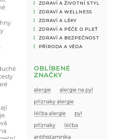
ZDRAVÍ A ŽIVOTNÍ STYL
né
ZDRAVÍ A WELLNESS
ZDRAVÍ A LÉKY
chny
ZDRAVÍ A PÉČE O PLEŤ
my
ZDRAVÍ A BEZPEČNOST
.
PŘÍRODA A VĚDA
OBLÍBENÉ
oduché
ZNAČKY
cesty
aré
alergie
alergie na pyl
příznaky alergie
ají
léčba alergie
pyl
je.
ová
příznaky
léčba
 na
antihistaminika
uneční