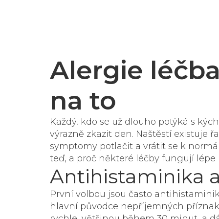
Alergie léčba
na to
Každý, kdo se už dlouho potýká s kých
výrazně zkazit den. Naštěstí existuj
symptomy potlačit a vrátit se k norm
teď, a proč některé léčby fungují lépe 
Antihistaminika 
První volbou jsou často antihistaminik
hlavní původce nepříjemných příznak
rychle, většinou během 30 minut, a dá