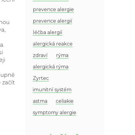
prevence alergie
prevence alergií
anou
va,
léčba alergií
alergická reakce
a.
si
zdraví
rýma
ji
alergická rýma
stupně
Zyrtec
 začít
imunitní systém
astma
celiakie
symptomy alergie