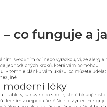
 – co funguje a j
áním, svěděním očí nebo vyrážkou, ví, že alergie
e řada jednoduchých kroků, které vám pomohou
álu. V tomhle článku vám ukážu, co můžete uděla
než jiné.
a moderní léky
a – tablety, kapky nebo spreje, které blokují hista
ů. Jedním z nejpopulárnějších je
Zyrtec
. Funguje
vá úlevu po celý den. Doporučuje se užívat ho rá