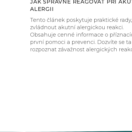
JAK SPRÁVNĚ REAGOVAT PŘI AKU
ALERGII
Tento článek poskytuje praktické rady,
zvládnout akutní alergickou reakci.
Obsahuje cenné informace o příznací
první pomoci a prevenci. Dozvíte se ta
rozpoznat závažnost alergických reakc
jaké kroky podniknout, abyste byli při
na různé situace.