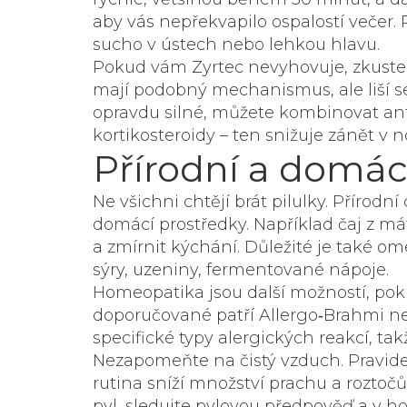
aby vás nepřekvapilo ospalostí večer
sucho v ústech nebo lehkou hlavu.
Pokud vám Zyrtec nevyhovuje, zkuste 
mají podobný mechanismus, ale liší s
opravdu silné, můžete kombinovat an
kortikosteroidy – ten snižuje zánět 
Přírodní a domá
Ne všichni chtějí brát pilulky. Přírod
domácí prostředky. Například čaj z m
a zmírnit kýchání. Důležité je také o
sýry, uzeniny, fermentované nápoje.
Homeopatika jsou další možností, pokud
doporučované patří
Allergo‑Brahmi
n
specifické typy alergických reakcí, tak
Nezapomeňte na čistý vzduch. Pravidel
rutina sníží množství prachu a roztočů,
pyl, sledujte pylovou předpověď a v h