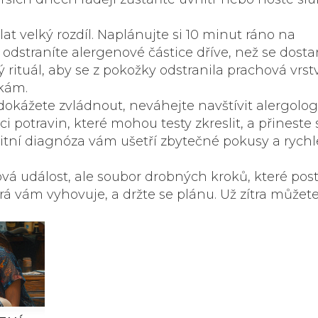
 velký rozdíl. Naplánujte si 10 minut ráno na
odstraníte alergenové částice dříve, než se dost
ý rituál, aby se z pokožky odstranila prachová vrst
kám.
dokážete zvládnout, neváhejte navštívit alergolog
potravin, které mohou testy zkreslit, a přineste 
litní diagnóza vám ušetří zbytečné pokusy a rychle
zová událost, ale soubor drobných kroků, které po
erá vám vyhovuje, a držte se plánu. Už zítra můžete
.