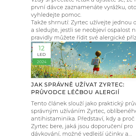
první dávce zaznamenáte vyrážku, oto
vyhledejte pomoc.
Takže shrnutí: Zyrtec užívejte jednou 
a sledujte, jestli se neobjeví ospalost
pravidly můžete řídit své alergické př
12
LED
2024
JAK SPRÁVNĚ UŽÍVAT ZYRTEC:
PRŮVODCE LÉČBOU ALERGIÍ
Tento článek slouží jako praktický pr
správným užíváním Zyrtec, oblíbenéh
antihistaminika. Představí, kdy a proč
Zyrtec bere, jaká jsou doporučení pro
dávkování, možné vedlejší účinky a