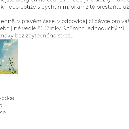
k nebo potíže s dýcháním, okamžitě přestaňte už
denně, v pravém čase, v odpovídající dávce pro váš
 nebo jiné vedlejší účinky. S těmito jednoduchými
íznaky bez zbytečného stresu.
ůvodce
o
 se