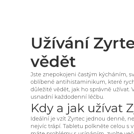
Užívání Zyrt
vědět
Jste znepokojeni častým kýcháním, sv
oblíbené antihistaminikum, které rychl
důležité vědět, jak ho správně užívat
usnadní každodenní léčbu.
Kdy a jak užívat 
Ideální je vzít Zyrtec jednou denně, 
nejvíc trápí. Tabletu polkněte celou s 
máte problémy s usínáním, zvolte večer