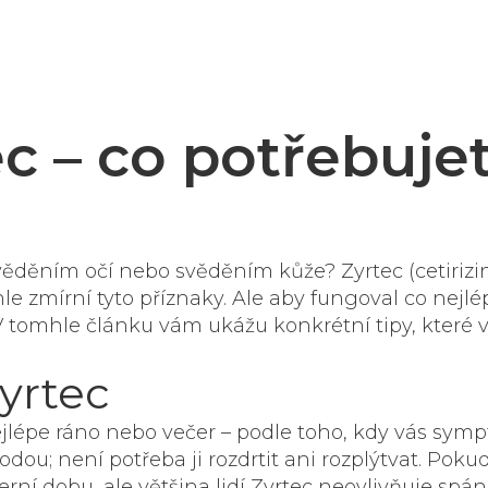
ec – co potřebuje
ěděním očí nebo svěděním kůže? Zyrtec (cetirizin
e zmírní tyto příznaky. Ale aby fungoval co nejlép
. V tomhle článku vám ukážu konkrétní tipy, které
Zyrtec
nejlépe ráno nebo večer – podle toho, kdy vás sym
vodou; není potřeba ji rozdrtit ani rozplýtvat. Poku
ní dobu, ale většina lidí Zyrtec neovlivňuje spán