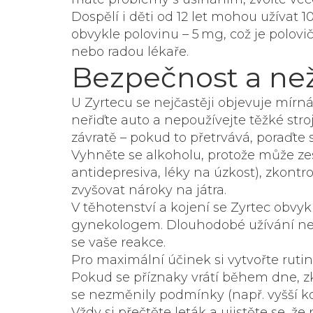
Dospělí i děti od 12 let mohou užívat 1
obvykle polovinu – 5 mg, což je polovi
nebo radou lékaře.
Bezpečnost a ne
U Zyrtecu se nejčastěji objevuje mírn
neřiďte auto a nepoužívejte těžké stro
závratě – pokud to přetrvává, poraďte 
Vyhněte se alkoholu, protože může zesí
antidepresiva, léky na úzkost), zkon
zvyšovat nároky na játra.
V těhotenství a kojení se Zyrtec obvyk
gynekologem. Dlouhodobé užívání nen
se vaše reakce.
Pro maximální účinek si vytvořte rutin
Pokud se příznaky vrátí během dne, zko
se nezměnily podmínky (např. vyšší k
Vždy si přečtěte leták a ujistěte se, že