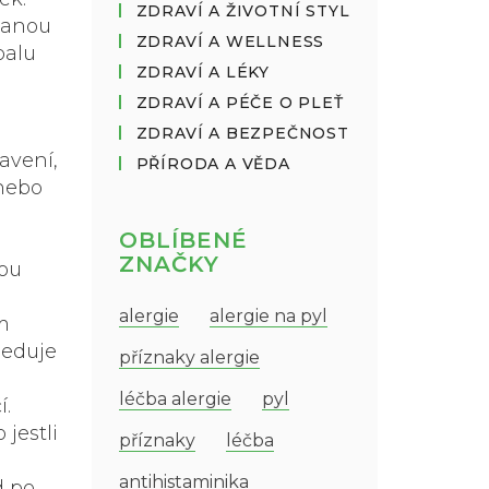
ZDRAVÍ A ŽIVOTNÍ STYL
stanou
ZDRAVÍ A WELLNESS
balu
ZDRAVÍ A LÉKY
ZDRAVÍ A PÉČE O PLEŤ
ZDRAVÍ A BEZPEČNOST
avení,
PŘÍRODA A VĚDA
 nebo
OBLÍBENÉ
ZNAČKY
hou
alergie
alergie na pyl
m
leduje
příznaky alergie
léčba alergie
pyl
í.
jestli
příznaky
léčba
antihistaminika
d po