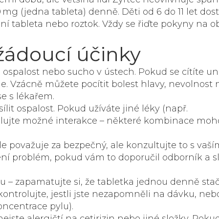
0 mg (jedna tableta) denně. Děti od 6 do 11 let do
ční tableta nebo roztok. Vždy se řiďte pokyny na o
žádoucí účinky
á ospalost nebo sucho v ústech. Pokud se cítíte un
je. Vzácně můžete pocítit bolest hlavy, nevolnost
se s lékařem.
lit ospalost. Pokud užíváte jiné léky (např.
trolujte možné interakce – některé kombinace mo
le považuje za bezpečný, ale konzultujte to s vaší
í problém, pokud vám to doporučil odborník a s
u – zapamatujte si, že tabletka jednou denně stač
ntrolujte, jestli jste nezapomněli na dávku, nebo 
oncentrace pylu).
 nejste alergičtí na cetirizin nebo jiné složky. Poku