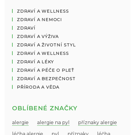
ZDRAVÍ A WELLNESS
ZDRAVÍ A NEMOCI
ZDRAVÍ
ZDRAVÍ A VÝŽIVA
ZDRAVÍ A ŽIVOTNÍ STYL
ZDRAVÍ A WELLNESS
ZDRAVÍ A LÉKY
ZDRAVÍ A PÉČE O PLEŤ
ZDRAVÍ A BEZPEČNOST
PŘÍRODA A VĚDA
OBLÍBENÉ ZNAČKY
alergie
alergie na pyl
příznaky alergie
léčba alergie
pyl
příznaky
léčba