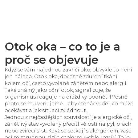
Otok oka – co to je a
proč se objevuje
Když se vám najednou zakřičí oko, obvykle to není
jen nálada.
Otok oka
,
dočasné zduření tkání
kolem očí, často vyvolané zánětem nebo alergií
.
Také známý jako
oční otok
, signalizuje, že
organismus reaguje na dráždivý podnět. Přesně
proto se mu věnujeme – aby čtenář věděl, co může
očekávat a jak situaci zvládnout.
Jednou z nejčastějších souvislostí je
alergické oči
,
zánětlivý stav vyvolaný přecitlivělostí na pyl, prach
nebo zvířecí srst
. Když se setkají s alergenem, vaše
oči se zarudnou, slzí a otoky se rychle rozšíří. To je