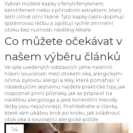
Vybrat můžete kapky s fenylofenylenem,
ketotifenem nebo s přírodním extraktem, který
šetří citlivé oční tkáně. Tyto kapky často doplňují
systémovou léčbu a zajišťují rychlé zmírnění
otoku bez nutnosti návštěvy lékaře.
Co můžete očekávat v
našem výběru článků
Ve výše uvedených odstavcích jsme nastínili
hlavní souvislosti mezi otokem oka, alergickými
očima, pylovou alergií a léky, které pomáhají. V
následujícím seznamu najdete praktické tipy, jak
rozpoznat první příznaky, jak se připravit na
návštěvu alergologa a jaké konkrétní metody
léčby jsou nejúčinnější. Prohlédněte si články,
které vám ukážou krok po kroku, jak zvládnout
otok oka a související alergické potíže.
14