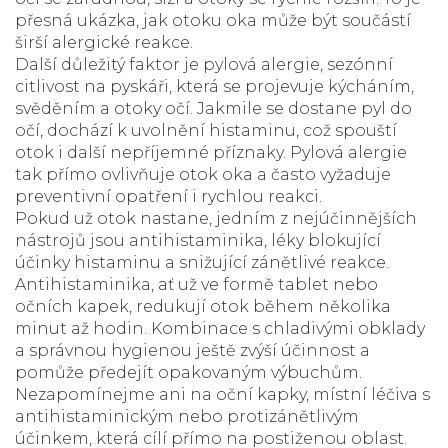
přesná ukázka, jak
otoku oka
může být součástí
širší alergické reakce.
Další důležitý faktor je
pylová alergie
,
sezónní
citlivost na pyskáři, která se projevuje kýcháním,
svěděním a otoky očí
. Jakmile se dostane pyl do
očí, dochází k uvolnění histaminu, což spouští
otok i další nepříjemné příznaky. Pylová alergie
tak přímo ovlivňuje otok oka a často vyžaduje
preventivní opatření i rychlou reakci.
Pokud už otok nastane, jedním z nejúčinnějších
nástrojů jsou
antihistaminika
,
léky blokující
účinky histaminu a snižující zánětlivé reakce
.
Antihistaminika, ať už ve formě tablet nebo
očních kapek, redukují otok během několika
minut až hodin. Kombinace s chladivými obklady
a správnou hygienou ještě zvýší účinnost a
pomůže předejít opakovaným výbuchům.
Nezapomínejme ani na
oční kapky
,
místní léčiva s
antihistaminickým nebo protizánětlivým
účinkem
, která cílí přímo na postiženou oblast.