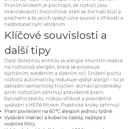
Prvním krokem je pochopit, že
roztoči
jsou
mikroskopičtí živočichové, kteří se živí naší kůží a
prachem
a že jejich výskyt úzce souvisí s vlhkostí a
nedostatečným větráním.
Klíčové souvislosti a
další tipy
Další důležitou entitou je
alergie
imunitní reakce
na roztočový alergén, která se projevuje
kýcháním, svěděním a slzením očí
. Snížení počtu
roztočů automaticky
redukuje
výskyt alergií – to je
základní
semantický trojčlen
:
domácí prostředky
proti roztočům
zahrnují
pravidelné praní
bytového textilu
,
nízkou vlhkost
a
pravidelné
vysávání s HEPA filtrem
. Praktické kroky zahrnují:
Praní povlečení na 60 °C alespoň jednou týdně.
Vysávání matrací a koberce častěji, nejlépe s
vodními filtry.