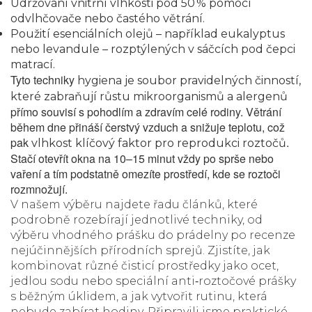
Udržování vnitřní vlhkosti pod 50 % pomocí
odvlhčovače nebo častého větrání.
Použití esenciálních olejů – například eukalyptus
nebo levandule – rozptýlených v sáčcích pod čepci
matrací.
Tyto techniky
hygiena
je soubor pravidelných činností,
které zabraňují růstu mikroorganismů a alergenů
přímo souvisí s pohodlím a zdravím celé rodiny. Větrání
během dne přináší čerstvý vzduch a snižuje teplotu, což
pak
.
vlhkost
klíčový faktor pro reprodukci roztočů
Stačí otevřít okna na 10–15 minut vždy po sprše nebo
vaření a tím podstatně omezíte prostředí, kde se roztoči
rozmnožují.
V našem výběru najdete řadu článků, které
podrobně rozebírají jednotlivé techniky, od
výběru vhodného prášku do prádelny po recenze
nejúčinnějších přírodních sprejů. Zjistíte, jak
kombinovat různé
čisticí prostředky
jako ocet,
jedlou sodu nebo speciální anti‑roztočové prášky
s běžným úklidem, a jak vytvořit rutinu, která
nebude zabírat hodiny. Připravili jsme praktické