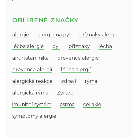
OBLÍBENÉ ZNAČKY
alergie
alergie na pyl
příznaky alergie
léčba alergie
pyl
příznaky
léčba
antihistaminika
prevence alergie
prevence alergií
léčba alergií
alergická reakce
zdraví
rýma
alergická rýma
Zyrtec
imunitní systém
astma
celiakie
symptomy alergie