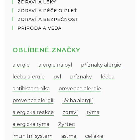
ZDRAVÍ A LÉKY
ZDRAVÍ A PÉČE O PLEŤ
ZDRAVÍ A BEZPEČNOST
PŘÍRODA A VĚDA
OBLÍBENÉ ZNAČKY
alergie
alergie na pyl
příznaky alergie
léčba alergie
pyl
příznaky
léčba
antihistaminika
prevence alergie
prevence alergií
léčba alergií
alergická reakce
zdraví
rýma
alergická rýma
Zyrtec
imunitní systém
astma
celiakie