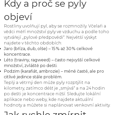
Kdy a proč se pyly
objeví
Rostliny uvolňují pyl, aby se rozmnožily. Včelaři a
vědci měří množství pyly ve vzduchu a podle toho
vytvářejí „pylové předpovědi“. Největší výskyt
najdete v těchto obdobích:
Jaro (bříza, dub, olše)
– 15 % až 30 % celkové
koncentrace.
Léto (traviny, ragweed)
– často nejvyšší celkové
množství, zvláště po dešti.
Podzim (karafiát, ambrozie)
– méně časté, ale pro
citlivé jedince stále problém.
Teplý a větrný den může pyly rozptýlit na
kilometry, zatímco déšť je „smývá“ a na 24 hodin
po dešti je koncentrace nižší. Sledujte lokální
aplikace nebo weby, kde najdete aktuální
hodnoty a můžete si naplánovat venkovní aktivity.
Jak rychle zmírnit