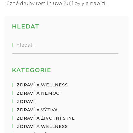
různé druhy rostlin uvolňují pyly, a nabízí
praktické tipy pro ty, kteří trpí pylovou alergií.
Dokument je neocenitelným zdrojem informací
pro alergiky, kteří hledají úlevu a chtějí lépe
HLEDAT
porozumět svým alergiím.
KATEGORIE
ZDRAVÍ A WELLNESS
ZDRAVÍ A NEMOCI
ZDRAVÍ
ZDRAVÍ A VÝŽIVA
ZDRAVÍ A ŽIVOTNÍ STYL
ZDRAVÍ A WELLNESS