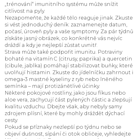
„trénování“ imunitního systému může snížit
citlivost na pyly.
Nezapomeňte, že každé tělo reaguje jinak. Zkuste
si vést jednoduchý deník: zaznamenejte datum,
počasí, úroveň pyly a vaše symptomy. Za pár týdnů
získáte jasný obrázek, co konkrétně vás nejvíc
dráždí a kdy je nejlepší zůstat uvnitř.
Strava může také podpořit imunitu. Potraviny
bohaté na vitamín C (citrusy, paprika) a quercetin
(cibule, jablka) pomáhají stabilizovat buňky, které
uvolňují histamin. Zkuste do jídelníčku zahrnout i
omega‑3 mastné kyseliny z ryb nebo lněného
semínka – mají protizánětlivé účinky.
Některé pokojové rostliny, jako jsou fíkus nebo
aloe vera, zachycují část pylených částic a zlepšují
kvalitu vzduchu. Dbejte však, aby nebyly samy
zdrojem plísní, které by mohly dráždět dýchací
cesty.
Pokud se příznaky nezlepší po týdnu nebo se
objeví dušnost, sípání či otok obličeje, vyhledejte