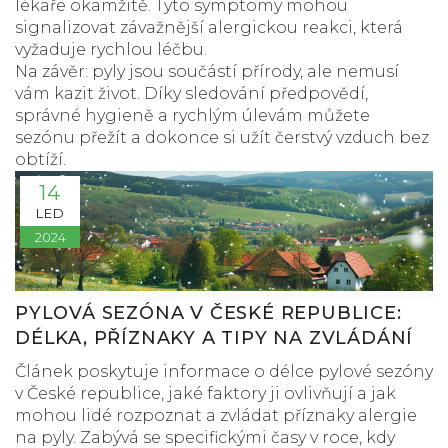
lékaře okamžitě. Tyto symptomy mohou
signalizovat závažnější alergickou reakci, která
vyžaduje rychlou léčbu.
Na závěr: pyly jsou součástí přírody, ale nemusí
vám kazit život. Díky sledování předpovědí,
správné hygieně a rychlým úlevám můžete
sezónu přežít a dokonce si užít čerstvý vzduch bez
obtíží.
14
LED
2024
PYLOVÁ SEZÓNA V ČESKÉ REPUBLICE:
DÉLKA, PŘÍZNAKY A TIPY NA ZVLÁDÁNÍ
Článek poskytuje informace o délce pylové sezóny
v České republice, jaké faktory ji ovlivňují a jak
mohou lidé rozpoznat a zvládat příznaky alergie
na pyly. Zabývá se specifickými časy v roce, kdy