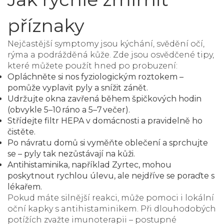
příznaky
Nejčastější symptomy jsou kýchání, svědění očí,
rýma a podrážděná kůže. Zde jsou osvědčené tipy,
které můžete použít hned po probuzení:
Opláchněte si nos fyziologickým roztokem –
pomůže vyplavit pyly a snížit zánět.
Udržujte okna zavřená během špičkových hodin
(obvykle 5–10 ráno a 5–7 večer).
Střídejte filtr HEPA v domácnosti a pravidelně ho
čistěte.
Po návratu domů si vyměňte oblečení a sprchujte
se – pyly tak nezůstávají na kůži.
Antihistaminika, například Zyrtec, mohou
poskytnout rychlou úlevu, ale nejdříve se poraďte s
lékařem.
Pokud máte silnější reakci, může pomoci i lokální
oční kapky s antihistaminikem. Při dlouhodobých
potížích zvažte imunoterapii – postupné